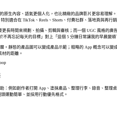
中的原生內容、語氣更個人化，也比精緻的品牌影片更容易理解
適合在 TikTok、Reels、Shorts、付費社群、落地頁與再
時間來規劃、拍攝、剪輯與審核；而一個 UGC 風格的廣告概念，
我終於不再忘記每天的目標」對上「這個 5 分鐘日常讓我的早晨變
片建立動態層。靜態的產品圖可以變成產品示範；粗略的 App 概念
素材的距離。
態
有幫助：例如創作者打開 App、塗抹產品、整理行李、錄音、整理桌面，
鏡頭運動簡單、並採用行動優先格式。