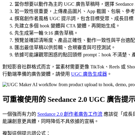
當你想要以動作為主的 UGC 廣告草稿時，選擇 Seedance 
若一致性很重要，上傳產品圖片、App 截圖、包裝、參
撰寫創作者風格 UGC 提示詞，包含目標受眾、成長目標
先建立多個 hook 變體與 CTA 變體，再開始生成。
先生成第一輪 9:16 廣告草稿。
預覽並確認清晰度、產品正確性、動作一致性與平台適配
匯出最佳草稿以供剪輯、合規審查與可控測試。
依據可能讓觀眾困惑的點回頭修 prompt：hook 不清楚
對短影音社群格式而言，當素材需要更像 TikTok、Reels 或 Sho
行動端準備的廣告變體，請使用
UGC 廣告生成器
。
可重複使用的 Seedance 2.0 UGC 廣告
一個強而有力的
Seedance 2.0 創作者廣告工作流
應該從「成長目
能讓創意更具體，同時降低不具依據的宣稱。
複製這個提示詞公式：