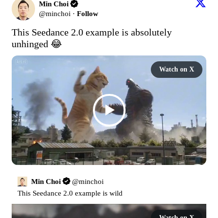
Min Choi
@
minchoi
·
Follow
This Seedance 2.0 example is absolutely 
unhinged 😂 
Watch on X
Min Choi
@
minchoi
This Seedance 2.0 example is wild
Watch on X