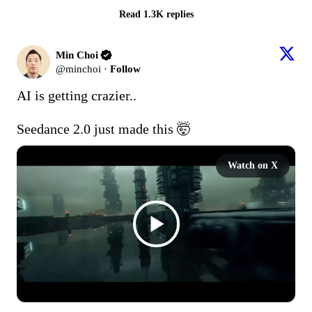
Read 1.3K replies
Min Choi
@
minchoi
·
Follow
AI is getting crazier..

Seedance 2.0 just made this 🤯 
Watch on X