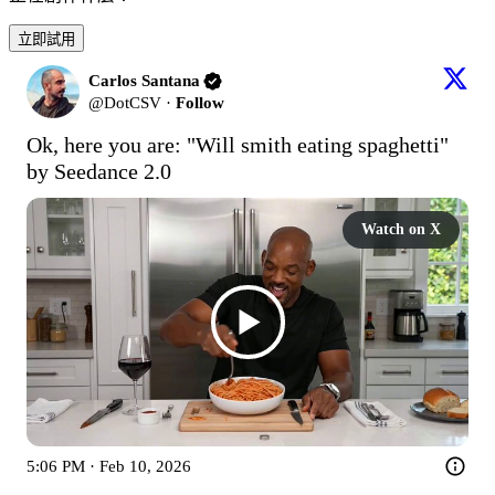
立即試用
Carlos Santana
@
DotCSV
·
Follow
Ok, here you are: "Will smith eating spaghetti" 
by Seedance 2.0
Watch on X
5:06 PM · Feb 10, 2026