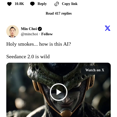
10.8K
Reply
Copy link
Read 417 replies
Min Choi
@
minchoi
·
Follow
Holy smokes... how is this AI?

Seedance 2.0 is wild
Watch on X