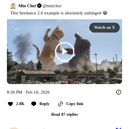
Min Choi
@
minchoi
This Seedance 2.0 example is absolutely unhinged 😂 
Watch on X
8:36 PM · Feb 10, 2026
2.8K
Reply
Copy link
Read 87 replies