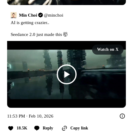
Min Choi
@
minchoi
AI is getting crazier..

Seedance 2.0 just made this 🤯 
Watch on X
11:53 PM · Feb 10, 2026
18.5K
Reply
Copy link