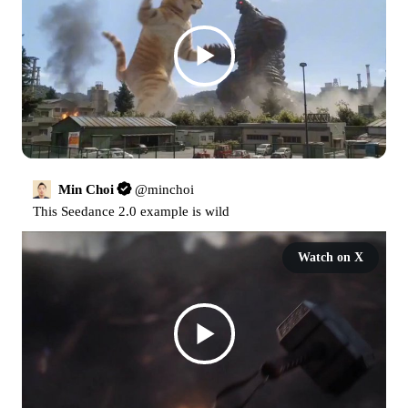
Min Choi
@
minchoi
This Seedance 2.0 example is wild
Watch on X