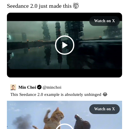
Seedance 2.0 just made this 🤯 
Watch on X
Min Choi
@
minchoi
This Seedance 2.0 example is absolutely unhinged 😂 
Watch on X