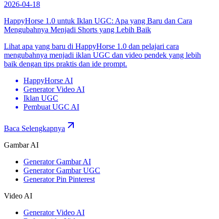
2026-04-18
HappyHorse 1.0 untuk Iklan UGC: Apa yang Baru dan Cara
Mengubahnya Menjadi Shorts yang Lebih Baik
Lihat apa yang baru di HappyHorse 1.0 dan pelajari cara
mengubahnya menjadi iklan UGC dan video pendek yang lebih
baik dengan tips praktis dan ide prompt.
HappyHorse AI
Generator Video AI
Iklan UGC
Pembuat UGC AI
Baca Selengkapnya
Gambar AI
Generator Gambar AI
Generator Gambar UGC
Generator Pin Pinterest
Video AI
Generator Video AI