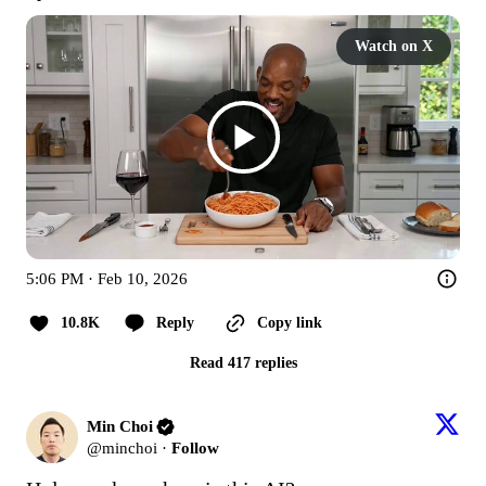
Watch on X
5:06 PM · Feb 10, 2026
10.8K
Reply
Copy link
Read 417 replies
Min Choi
@
minchoi
·
Follow