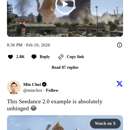
8:36 PM · Feb 10, 2026
2.8K
Reply
Copy link
Read 87 replies
Min Choi
@
minchoi
·
Follow
This Seedance 2.0 example is absolutely 
unhinged 😂 
Watch on X