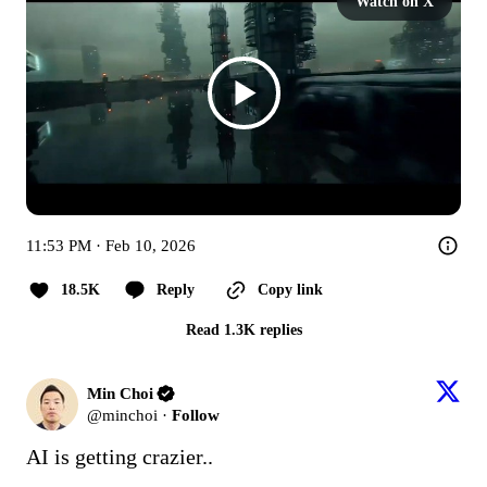
Watch on X
11:53 PM · Feb 10, 2026
18.5K
Reply
Copy link
Read 1.3K replies
Min Choi
@
minchoi
·
Follow
AI is getting crazier..
