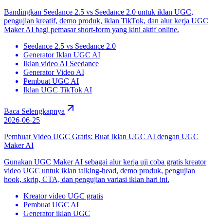
Bandingkan Seedance 2.5 vs Seedance 2.0 untuk iklan UGC,
pengujian kreatif, demo produk, iklan TikTok, dan alur kerja UGC
Maker AI bagi pemasar short-form yang kini aktif online.
Seedance 2.5 vs Seedance 2.0
Generator Iklan UGC AI
Iklan video AI Seedance
Generator Video AI
Pembuat UGC AI
Iklan UGC TikTok AI
Baca Selengkapnya
2026-06-25
Pembuat Video UGC Gratis: Buat Iklan UGC AI dengan UGC
Maker AI
Gunakan UGC Maker AI sebagai alur kerja uji coba gratis kreator
video UGC untuk iklan talking-head, demo produk, pengujian
hook, skrip, CTA, dan pengujian variasi iklan hari ini.
Kreator video UGC gratis
Pembuat UGC AI
Generator iklan UGC