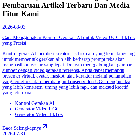
Pembaruan Artikel Terbaru Dan Media
Fitur Kami
2026-08-03
Cara Menggunakan Kontrol Gerakan AI untuk Video UGC TikTok
yang Presisi
Kontrol gerak AI memberi kreator TikTok cara yang lebih langsung
untuk membentuk gerakan alih-alih berharap prompt teks akan
menghasilkan gestur yang tepat. Dengan menggabungkan gambar
sumber dengan video gerakan referensi, Anda dapat memandu
presenter virtual, avatar, maskot, atau karakter melalui penampilan
yang terdefinisi dan membangun konsep video UGC dengan aksi
yang lebih konsisten, timing yang lebih rapi, dan maksud kreatif
yang lebih kuat.
Kontrol Gerakan AI
Generator Video UGC
Generator Video TikTok
Baca Selengkapnya
2026-07-31