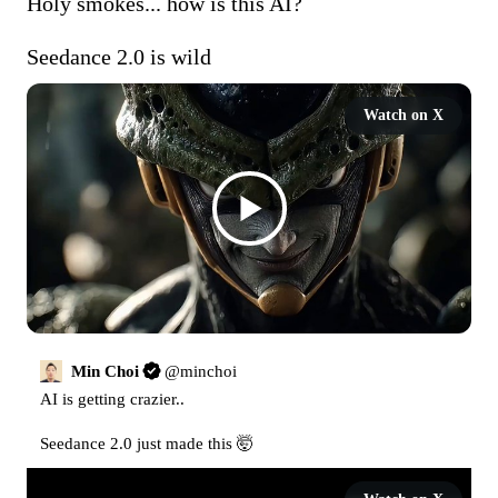
Holy smokes... how is this AI?

Seedance 2.0 is wild
Watch on X
Min Choi
@
minchoi
AI is getting crazier..

Seedance 2.0 just made this 🤯 