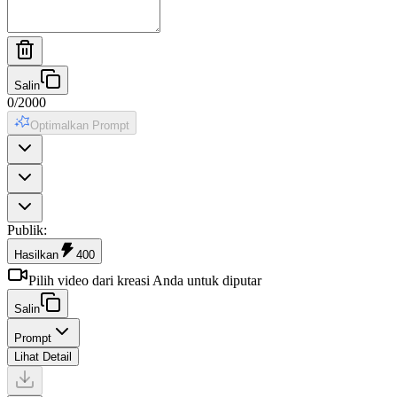
Salin
0
/
2000
Optimalkan Prompt
Publik
:
Hasilkan
400
Pilih video dari kreasi Anda untuk diputar
Salin
Prompt
Lihat Detail