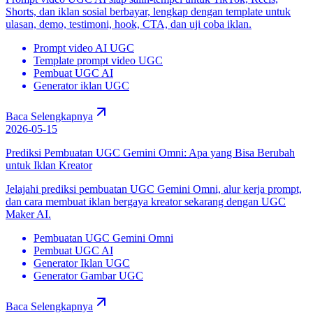
Shorts, dan iklan sosial berbayar, lengkap dengan template untuk
ulasan, demo, testimoni, hook, CTA, dan uji coba iklan.
Prompt video AI UGC
Template prompt video UGC
Pembuat UGC AI
Generator iklan UGC
Baca Selengkapnya
2026-05-15
Prediksi Pembuatan UGC Gemini Omni: Apa yang Bisa Berubah
untuk Iklan Kreator
Jelajahi prediksi pembuatan UGC Gemini Omni, alur kerja prompt,
dan cara membuat iklan bergaya kreator sekarang dengan UGC
Maker AI.
Pembuatan UGC Gemini Omni
Pembuat UGC AI
Generator Iklan UGC
Generator Gambar UGC
Baca Selengkapnya