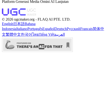
Platform Generasi Media Omini AI Lanjutan
©️ 2026 ugcmaker.org -
FLAQ AI PTE. LTD.
English
日本語
Bahasa
Indonesia
Italiano
Português
Español
Deutsch
Русский
Français
简体中
文
繁體中文
한국어
ไทย
Tiếng Việt
العربية