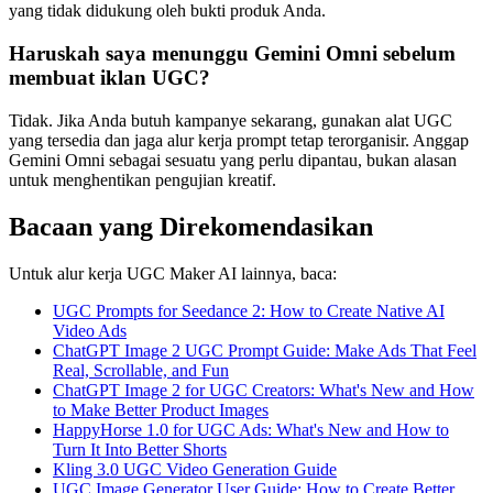
yang tidak didukung oleh bukti produk Anda.
Haruskah saya menunggu Gemini Omni sebelum
membuat iklan UGC?
Tidak. Jika Anda butuh kampanye sekarang, gunakan alat UGC
yang tersedia dan jaga alur kerja prompt tetap terorganisir. Anggap
Gemini Omni sebagai sesuatu yang perlu dipantau, bukan alasan
untuk menghentikan pengujian kreatif.
Bacaan yang Direkomendasikan
Untuk alur kerja UGC Maker AI lainnya, baca:
UGC Prompts for Seedance 2: How to Create Native AI
Video Ads
ChatGPT Image 2 UGC Prompt Guide: Make Ads That Feel
Real, Scrollable, and Fun
ChatGPT Image 2 for UGC Creators: What's New and How
to Make Better Product Images
HappyHorse 1.0 for UGC Ads: What's New and How to
Turn It Into Better Shorts
Kling 3.0 UGC Video Generation Guide
UGC Image Generator User Guide: How to Create Better