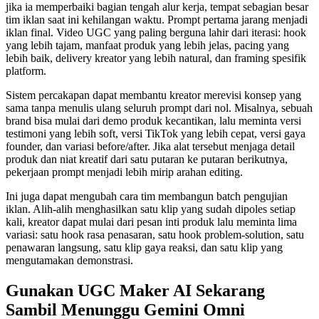
jika ia memperbaiki bagian tengah alur kerja, tempat sebagian besar
tim iklan saat ini kehilangan waktu. Prompt pertama jarang menjadi
iklan final. Video UGC yang paling berguna lahir dari iterasi: hook
yang lebih tajam, manfaat produk yang lebih jelas, pacing yang
lebih baik, delivery kreator yang lebih natural, dan framing spesifik
platform.
Sistem percakapan dapat membantu kreator merevisi konsep yang
sama tanpa menulis ulang seluruh prompt dari nol. Misalnya, sebuah
brand bisa mulai dari demo produk kecantikan, lalu meminta versi
testimoni yang lebih soft, versi TikTok yang lebih cepat, versi gaya
founder, dan variasi before/after. Jika alat tersebut menjaga detail
produk dan niat kreatif dari satu putaran ke putaran berikutnya,
pekerjaan prompt menjadi lebih mirip arahan editing.
Ini juga dapat mengubah cara tim membangun batch pengujian
iklan. Alih-alih menghasilkan satu klip yang sudah dipoles setiap
kali, kreator dapat mulai dari pesan inti produk lalu meminta lima
variasi: satu hook rasa penasaran, satu hook problem-solution, satu
penawaran langsung, satu klip gaya reaksi, dan satu klip yang
mengutamakan demonstrasi.
Gunakan UGC Maker AI Sekarang
Sambil Menunggu Gemini Omni