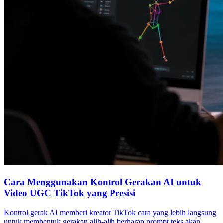
Cara Menggunakan Kontrol Gerakan AI untuk
Video UGC TikTok yang Presisi
Kontrol gerak AI memberi kreator TikTok cara yang lebih langsung
untuk membentuk gerakan alih-alih berharap prompt teks akan