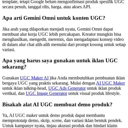
template, tetapi Google belum mengonfirmasi produk spesifik UGC
secara penuh, tanggal rilis, harga, atau akses API.
Apa arti Gemini Omni untuk konten UGC?
Jika arah yang dilaporkan menjadi nyata, Gemini Omni dapat
membuat alur kerja UGC lebih percakapan. Kreator mungkin bisa
menghasilkan, mengedit, meremix, dan mengadaptasi konsep video
di dalam alur chat alih-alih memulai dari prompt kosong untuk setiap
variasi.
Apa yang harus saya gunakan untuk iklan UGC
sekarang?
Gunakan
UGC Maker AI
jika Anda membutuhkan pembuatan iklan
bergaya UGC yang praktis sekarang. Mulai dengan
AI UGC Maker
untuk iklan talking-head,
UGC Ads Generator
untuk iklan produk
vertikal, dan
UGC Image Generator
untuk visual produk lifestyle.
Bisakah alat AI UGC membuat demo produk?
Ya, AI UGC maker untuk demo produk dapat membantu
memprototaip demo, skrip, scene, dan variasi iklan bentuk pendek.
Untuk kampanye nyata, tinjau akurasi produk dan hindari klaim