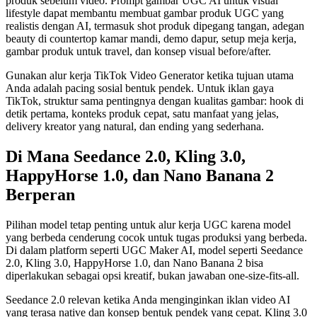
produk sebelum video. Prompt gambar UGC AI untuk visual
lifestyle dapat membantu membuat gambar produk UGC yang
realistis dengan AI, termasuk shot produk dipegang tangan, adegan
beauty di countertop kamar mandi, demo dapur, setup meja kerja,
gambar produk untuk travel, dan konsep visual before/after.
Gunakan alur kerja TikTok Video Generator ketika tujuan utama
Anda adalah pacing sosial bentuk pendek. Untuk iklan gaya
TikTok, struktur sama pentingnya dengan kualitas gambar: hook di
detik pertama, konteks produk cepat, satu manfaat yang jelas,
delivery kreator yang natural, dan ending yang sederhana.
Di Mana Seedance 2.0, Kling 3.0,
HappyHorse 1.0, dan Nano Banana 2
Berperan
Pilihan model tetap penting untuk alur kerja UGC karena model
yang berbeda cenderung cocok untuk tugas produksi yang berbeda.
Di dalam platform seperti UGC Maker AI, model seperti Seedance
2.0, Kling 3.0, HappyHorse 1.0, dan Nano Banana 2 bisa
diperlakukan sebagai opsi kreatif, bukan jawaban one-size-fits-all.
Seedance 2.0 relevan ketika Anda menginginkan iklan video AI
yang terasa native dan konsep bentuk pendek yang cepat. Kling 3.0