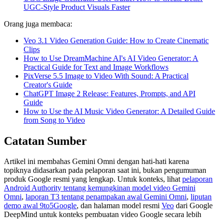
UGC-Style Product Visuals Faster
Orang juga membaca:
Veo 3.1 Video Generation Guide: How to Create Cinematic
Clips
How to Use DreamMachine AI's AI Video Generator: A
Practical Guide for Text and Image Workflows
PixVerse 5.5 Image to Video With Sound: A Practical
Creator's Guide
ChatGPT Image 2 Release: Features, Prompts, and API
Guide
How to Use the AI Music Video Generator: A Detailed Guide
from Song to Video
Catatan Sumber
Artikel ini membahas Gemini Omni dengan hati-hati karena
topiknya didasarkan pada pelaporan saat ini, bukan pengumuman
produk Google resmi yang lengkap. Untuk konteks, lihat
pelaporan
Android Authority tentang kemungkinan model video Gemini
Omni
,
laporan T3 tentang penampakan awal Gemini Omni
,
liputan
demo awal 9to5Google
, dan halaman model resmi
Veo
dari Google
DeepMind untuk konteks pembuatan video Google secara lebih