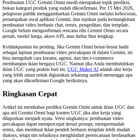
Pembuatan UGC Gemini Omni masih merupakan topik prediksi,
bukan kategori produk yang sudah dikonfirmasi. Per 15 Mei 2026,
pelaporan publik menggambarkan Gemini Omni melalui kebocoran,
penampakan awal aplikasi Gemini, dan rujukan pada kemungkinan
pembuatan video berbasis chat, remix, pengeditan, dan template.
Google belum mengonfirmasi rencana rilis Gemini Omni secara
penuh, model harga, akses API, atau daftar fitur lengkap.
Ketidakpastian itu penting. Jika Gemini Omni benar-benar hadir
sebagai lapisan pembuatan video percakapan di dalam Gemini, ini
bisa mengubah cara kreator, agensi, dan tim e-commerce
membangun iklan bergaya UGC. Namun jika Anda membutuhkan
iklan UGC yang praktis hari ini,
UGC Maker AI
adalah alur kerja
yang lebih aman untuk digunakan sekarang sambil menunggu apa
yang akan dikonfirmasi Google berikutnya.
Ringkasan Cepat
Artikel ini membahas prediksi Gemini Omni untuk iklan UGC dan
apa arti Gemini Omni bagi konten UGC jika alur kerja yang
dilaporkan menjadi nyata. Versi singkatnya: pembuatan video
percakapan dapat mempercepat iterasi prompt, mempermudah
remix, dan membuat iklan pendek berbasis template lebih mudah
diakses, tetapi tim sebaiknya menghindari perencanaan berdasarkan