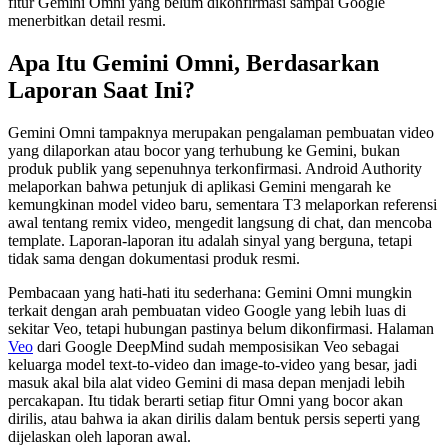
fitur Gemini Omni yang belum dikonfirmasi sampai Google
menerbitkan detail resmi.
Apa Itu Gemini Omni, Berdasarkan
Laporan Saat Ini?
Gemini Omni tampaknya merupakan pengalaman pembuatan video
yang dilaporkan atau bocor yang terhubung ke Gemini, bukan
produk publik yang sepenuhnya terkonfirmasi. Android Authority
melaporkan bahwa petunjuk di aplikasi Gemini mengarah ke
kemungkinan model video baru, sementara T3 melaporkan referensi
awal tentang remix video, mengedit langsung di chat, dan mencoba
template. Laporan-laporan itu adalah sinyal yang berguna, tetapi
tidak sama dengan dokumentasi produk resmi.
Pembacaan yang hati-hati itu sederhana: Gemini Omni mungkin
terkait dengan arah pembuatan video Google yang lebih luas di
sekitar Veo, tetapi hubungan pastinya belum dikonfirmasi. Halaman
Veo
dari Google DeepMind sudah memposisikan Veo sebagai
keluarga model text-to-video dan image-to-video yang besar, jadi
masuk akal bila alat video Gemini di masa depan menjadi lebih
percakapan. Itu tidak berarti setiap fitur Omni yang bocor akan
dirilis, atau bahwa ia akan dirilis dalam bentuk persis seperti yang
dijelaskan oleh laporan awal.