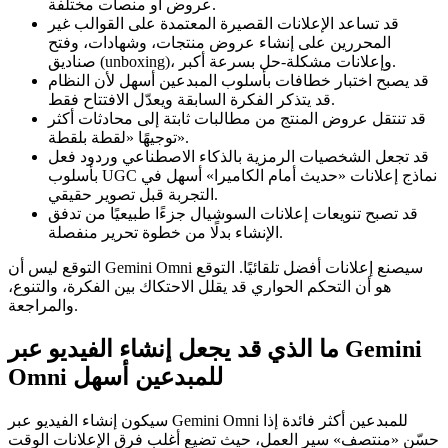
عروض أو منصات مختلفة.
قد تساعد الإعلانات القصيرة المعتمدة على القوالب غير
المحررين على إنشاء عروض منتجات، وشهادات، وفتح
صناديق (unboxing)، وإعلانات مشكلة-حل بسرعة أكبر.
قد يصبح اختبار خطافات بأسلوب المبدعين أسهل لأن النظام
قد يتذكر الفكرة السابقة ويعدّل الافتتاح فقط.
قد تنتقل عروض المنتج من مطالبات ثابتة إلى محادثات أكثر
توجيهًا «لقطة بلقطة».
قد تجعل الشخصيات الرمزية بالذكاء الاصطناعي وردود فعل
بأسلوب UGC نماذج إعلانات «حديث أمام الكاميرا» أسهل في
التجربة قبل تصوير حقيقي.
قد تصبح تنويعات إعلانات السوشيال جزءًا طبيعيًا من تدفق
الإنشاء بدلًا من خطوة تحرير منفصلة.
التوقع ليس أن Gemini Omni سيصنع إعلانات أفضل تلقائيًا. التوقع
هو أن التحكم الحواري قد يقلل الاحتكاك بين الفكرة، والتنوع،
والمراجعة.
ما الذي قد يجعل إنشاء الفيديو عبر Gemini
Omni للمبدعين أسهل
سيكون إنشاء الفيديو عبر Gemini Omni للمبدعين أكثر فائدة إذا
حسّن «منتصف» سير العمل، حيث تضيع أغلب فرق الإعلانات الوقت