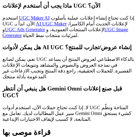
ماذا يجب أن أستخدم لإعلانات UGC الآن؟
إذا كنت تحتاج إنشاء إعلانات عملية بأسلوب
UGC Maker AI
استخدم
لإعلانات الحديث أمام الكاميرا،
AI UGC Maker
UGC الآن. ابدأ بـ
UGC Image
لإعلانات المنتجات العمودية، و
UGC Ads Generator
و
لمرئيات منتجات نمط الحياة.
Generator
هل يمكن لأدوات AI UGC إنشاء عروض/تجارب للمنتج؟
نعم، يمكن لصانع UGC بالذكاء الاصطناعي لعروض المنتج أن يساعد
في نمذجة العروض والنصوص والمشاهد وتنويعات الإعلانات
القصيرة. للحملات الحقيقية، راجع دقة المنتج وتجنب الادعاءات غير
المدعومة بأدلة منتجك.
هل ينبغي أن أنتظر Gemini Omni قبل صنع إعلانات
UGC؟
لا. إذا كنت تحتاج حملات الآن، استخدم أدوات UGC المتاحة ونظّم
سير عمل المطالبات لديك. تعامل مع Gemini Omni كشيء يستحق
المتابعة، لا كسبب لإيقاف الاختبارات الإبداعية.
قراءة موصى بها