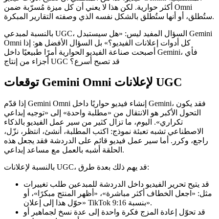
أكثر حوارية. لكن هذا لا يعني أن كل ميزة مُسرّبة ضمن Omni
ستُطلق، أو أنها ستُطلق بالشكل نفسه الذي وصفته التقارير المبكرة.
بالنسبة لمبدعي UGC، السؤال المفيد ليس: «هل سيستبدل Gemini
Omni كل أدوات إعلانات الفيديو؟» بل السؤال الأفضل هو: إذا
أصبحت صناعة الفيديو الحوارية أمرًا طبيعيًا داخل Gemini، فأي
أجزاء من إنتاج UGC قد تصبح أسرع؟
توقعات Gemini Omni لإعلانات UGC
إذا قدّم Gemini Omni إنشاء فيديو حواريًا داخل Gemini، فقد يكون
التحول الأكبر هو الانتقال من «مطلبة واحدة» إلى «توجيه إبداعي
تكراري». اليوم، ما تزال كثير من سير عمل الفيديو بالذكاء
الاصطناعي تشبه تعبئة نموذج: اكتب المطلبة، أنشئ، انتظر، نزّل،
راجع، وكرر. أما سير عمل فيديو قائم على الدردشة فقد يجعل هذه
الحلقة أشبه بالعمل مع مساعد إبداعي.
بالنسبة لإعلانات UGC، قد يهم ذلك بعدة طرق:
قد يتيح تحرير الفيديو داخل الدردشة للمبدعين طلب تغييرات
مثل: «اجعل الخطاف أكثر مباشرة»، «أظهر المنتج مبكرًا»، أو
«حوّل هذا إلى إعلان TikTok بنسبة 9:16».
قد تحوّل إعادة المزج فكرة واحدة إلى عدة نسخ لجماهير أو