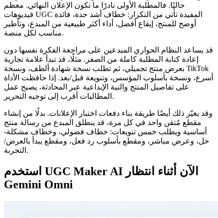
حاليًا. فالمطلبة الأولى نادرًا ما تكون الإعلان النهائي. معظم
فيديوهات UGC المفيدة تأتي من التكرار: خطاف أشد حدة، فائدة
أوضح للمنتج، إيقاع أفضل، أداء أكثر طبيعية من المبدع، وتأطير
مناسب لكل منصة.
قد يساعد النظام الحواري المبدعين على مراجعة الفكرة نفسها دون
إعادة كتابة المطلبة كاملة من الصفر. مثلًا، قد تبدأ علامة تجارية
بعرض منتج تجميلي، ثم تطلب نسخة شهادة ألطف، ونسخة TikTok
أسرع، ونسخة بأسلوب المؤسس، وتنويعة قبل/بعد. إذا حافظت الأداة
على تفاصيل المنتج والنية الإبداعية عبر المحادثة، يصبح عمل
المطالبات أقرب إلى توجيه التحرير.
وقد يغيّر ذلك أيضًا طريقة بناء دفعات اختبار الإعلانات. بدلًا من إنشاء
مقطع مُتقن واحد في كل مرة، قد ينطلق المبدع من رسالة منتج
أساسية ويطلب خمس تنويعات: خطاف فضولي، وخطاف مشكلة-
حل، وعرض مباشر، ومقطع بأسلوب رد فعل، ومقطع يبدأ بالعرض/
التجربة.
استخدم UGC Maker AI الآن أثناء انتظار
Gemini Omni