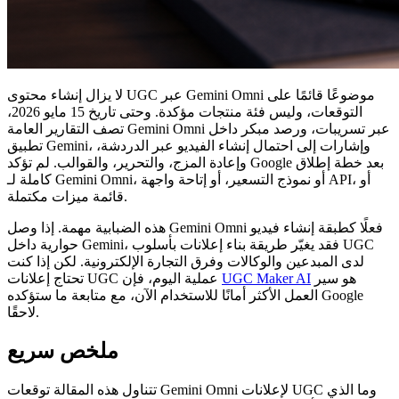
لا يزال إنشاء محتوى UGC عبر Gemini Omni موضوعًا قائمًا على
التوقعات، وليس فئة منتجات مؤكدة. وحتى تاريخ 15 مايو 2026،
تصف التقارير العامة Gemini Omni عبر تسريبات، ورصد مبكر داخل
تطبيق Gemini، وإشارات إلى احتمال إنشاء الفيديو عبر الدردشة،
وإعادة المزج، والتحرير، والقوالب. لم تؤكد Google بعد خطة إطلاق
كاملة لـ Gemini Omni، أو نموذج التسعير، أو إتاحة واجهة API، أو
قائمة ميزات مكتملة.
هذه الضبابية مهمة. إذا وصل Gemini Omni فعلًا كطبقة إنشاء فيديو
حوارية داخل Gemini، فقد يغيّر طريقة بناء إعلانات بأسلوب UGC
لدى المبدعين والوكالات وفرق التجارة الإلكترونية. لكن إذا كنت
هو سير
UGC Maker AI
تحتاج إعلانات UGC عملية اليوم، فإن
العمل الأكثر أمانًا للاستخدام الآن، مع متابعة ما ستؤكده Google
لاحقًا.
ملخص سريع
تتناول هذه المقالة توقعات Gemini Omni لإعلانات UGC وما الذي