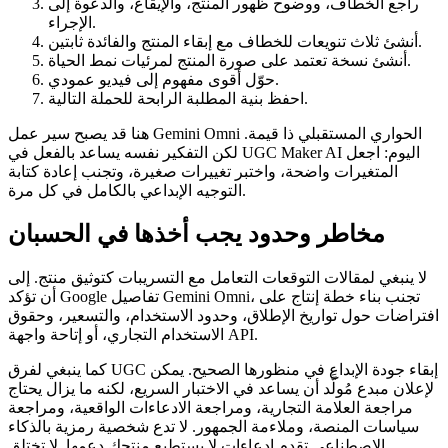
راجع الخطاف، ووضوح ظهور المنتج، والإيقاع، والدعوة إلى
الإجراء.
أنشئ ثلاث تنويعات للخطاف مع إبقاء المنتج والفائدة ثابتين.
أنشئ نسخة تعتمد على صورة المنتج لمرئيات نمط الحياة.
حوّل أقوى مفهوم إلى فيديو عمودي.
احفظ بنية المطلبة الرابحة للحملة التالية.
هنا قد يصبح سير عمل Gemini Omni الحواري المستقبلي ذا قيمة.
لكن التفكير نفسه يساعد بالفعل في UGC Maker AI اليوم: اجعل
المتغيرات واضحة، واختبر تغييرات صغيرة، وتجنب إعادة كتابة
التوجيه الإبداعي بالكامل في كل مرة.
مخاطر وحدود يجب أخذها في الحسبان
لا ينبغي لمقالات التوقعات التعامل مع التسريبات كتوثيق منتج. إلى
أن تؤكد Google تفاصيل Gemini Omni، تجنب بناء خطة إنتاج على
افتراضات حول تواريخ الإطلاق، وحدود الاستخدام، والتسعير، وحقوق
الاستخدام التجاري، أو إتاحة واجهة API.
كما ينبغي لفرق UGC إبقاء جودة الإبداع في منظورها الصحيح. يمكن
لإعلان مبدع مُولَّد أن يساعد في الاختبار السريع، لكنه ما يزال يحتاج
مراجعة العلامة التجارية، ومراجعة الادعاءات الواقعية، ومراجعة
سياسات المنصة، وملاءمة الجمهور. لا تدع شخصية رمزية بالذكاء
الاصطناعي تقدم ادعاءات لا يستطيع منتجك دعمها. لا تختلق