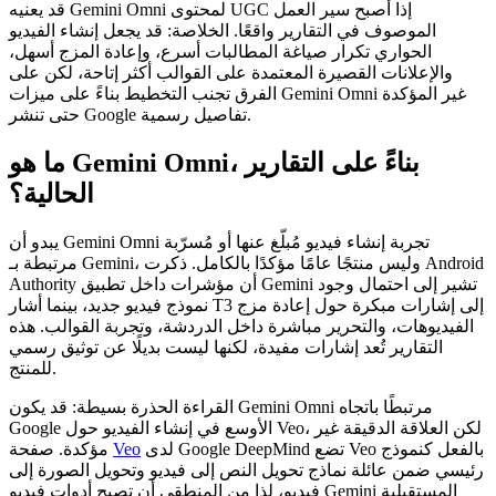
قد يعنيه Gemini Omni لمحتوى UGC إذا أصبح سير العمل
الموصوف في التقارير واقعًا. الخلاصة: قد يجعل إنشاء الفيديو
الحواري تكرار صياغة المطالبات أسرع، وإعادة المزج أسهل،
والإعلانات القصيرة المعتمدة على القوالب أكثر إتاحة، لكن على
الفرق تجنب التخطيط بناءً على ميزات Gemini Omni غير المؤكدة
حتى تنشر Google تفاصيل رسمية.
ما هو Gemini Omni، بناءً على التقارير
الحالية؟
يبدو أن Gemini Omni تجربة إنشاء فيديو مُبلّغ عنها أو مُسرّبة
مرتبطة بـ Gemini، وليس منتجًا عامًا مؤكدًا بالكامل. ذكرت Android
Authority أن مؤشرات داخل تطبيق Gemini تشير إلى احتمال وجود
نموذج فيديو جديد، بينما أشار T3 إلى إشارات مبكرة حول إعادة مزج
الفيديوهات، والتحرير مباشرة داخل الدردشة، وتجربة القوالب. هذه
التقارير تُعد إشارات مفيدة، لكنها ليست بديلًا عن توثيق رسمي
للمنتج.
القراءة الحذرة بسيطة: قد يكون Gemini Omni مرتبطًا باتجاه
Google الأوسع في إنشاء الفيديو حول Veo، لكن العلاقة الدقيقة غير
لدى Google DeepMind تضع Veo بالفعل كنموذج
Veo
مؤكدة. صفحة
رئيسي ضمن عائلة نماذج تحويل النص إلى فيديو وتحويل الصورة إلى
فيديو، لذا من المنطقي أن تصبح أدوات فيديو Gemini المستقبلية