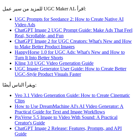
للمزيد من سير عمل UGC Maker AI، اقرأ:
UGC Prompts for Seedance 2: How to Create Native AI
Video Ads
ChatGPT Image 2 UGC Prompt Guide: Make Ads That Feel
Real, Scrollable, and Fun
ChatGPT Image 2 for UGC Creators: What's New and How
to Make Better Product Images
HappyHorse 1.0 for UGC Ads: What's New and How to
Turn It Into Better Shorts
Kling 3.0 UGC Video Generation Guide
UGC Image Generator User Guide: How to Create Better
UGC-Style Product Visuals Faster
ويقرأ الناس أيضًا:
Veo 3.1 Video Generation Guide: How to Create Cinematic
Clips
How to Use DreamMachine AI's AI Video Generator: A
Practical Guide for Text and Image Workflows
PixVerse 5.5 Image to Video With Sound: A Practical
Creator's Guide
ChatGPT Image 2 Release: Features, Prompts, and API
Guide