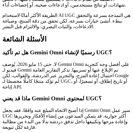
شهادات، أو نتائج مستخدمين، أو ادعاءات صحية، أو إحصاءات أداء.
الطريقة الأكثر أمانًا لاستخدام AI UGC هي النمذجة بسرعة والتحقق
ببطء. أنشئ خيارات بسرعة، لكن تحقق من دقة المنتج، وصياغة
الادعاءات، والثبات البصري، والالتزام قبل النشر.
الأسئلة الشائعة
هل تم تأكيد Gemini Omni رسميًا لإنشاء UGC؟
لا. حتى 15 مايو 2026، يُوصف Gemini Omni على أفضل وجه كتجربة
فيديو لـ Gemini تم الإبلاغ عنها أو تسريبها. تذكر التقارير العامة
احتمال إعادة المزج، والتحرير عبر الدردشة، والقوالب، لكن Google
لم تؤكد منتجًا كاملًا مخصصًا لـ UGC، أو تاريخ إطلاق، أو تسعيرًا، أو
إتاحة API.
ماذا قد يعني Gemini Omni لمحتوى UGC؟
إذا أصبح الاتجاه المبلغ عنه واقعًا، فقد يجعل Gemini Omni سير عمل
UGC أكثر حوارية. قد يتمكن المبدعون من إنشاء الأفكار وتحريرها
وإعادة مزجها وتكييفها داخل تدفق دردشة بدلًا من البدء من مطالبة
فارغة لكل تنويعة.