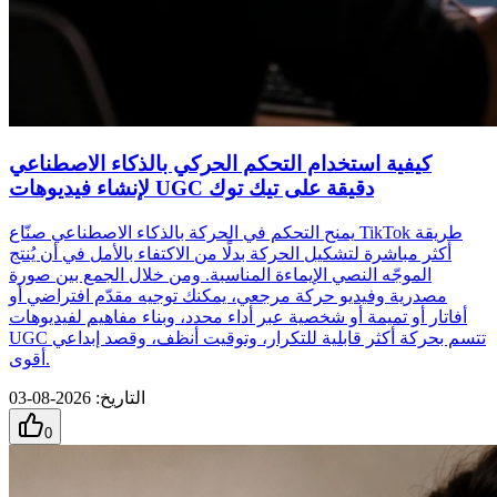
كيفية استخدام التحكم الحركي بالذكاء الاصطناعي
لإنشاء فيديوهات UGC دقيقة على تيك توك
يمنح التحكم في الحركة بالذكاء الاصطناعي صنّاع TikTok طريقة
أكثر مباشرة لتشكيل الحركة بدلًا من الاكتفاء بالأمل في أن يُنتج
الموجّه النصي الإيماءة المناسبة. ومن خلال الجمع بين صورة
مصدرية وفيديو حركة مرجعي، يمكنك توجيه مقدّم افتراضي أو
أفاتار أو تميمة أو شخصية عبر أداء محدد، وبناء مفاهيم لفيديوهات
UGC تتسم بحركة أكثر قابلية للتكرار، وتوقيت أنظف، وقصد إبداعي
أقوى.
التاريخ
:
2026-08-03
0