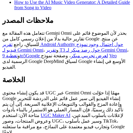
How to Use the AI Music Video Generator: A Detailed Guide
from Song to Video
ملاحظات المصدر
تتعامل هذه المقالة مع Gemini Omni بحذر لأن الموضوع قائم على
تقارير حالية بدلًا من إعلان رسمي كامل من Google عن منتج.
للسياق، راجع
تقرير Android Authority حول احتمال وجود نموذج
،
تقرير T3 حول رصد مبكر لـ Gemini Omni
، و
فيديو لـ Gemini Omni
Veo
، وصفحة نموذج
تغطية 9to5Google لعرض تجريبي مبكر
و
الرسمية لدى Google DeepMind لسياق Google الأوسع في إنشاء
الفيديو.
الخلاصة
قد يكون إنشاء محتوى UGC عبر Gemini Omni مهمًا إذا حوّلت
Google إنشاء الفيديو إلى سير عمل قائم على الدردشة للتحرير
وإعادة المزج والقوالب والتنويعات الإعلانية السريعة. إلى أن يتم
تأكيد ذلك رسميًا، فإن المسار العملي هو الاستمرار بالبناء بأدوات
لإعلانات بأسلوب المبدعين،
UGC Maker AI
متاحة الآن: استخدم
وعروض المنتجات، وصور UGC، وسير عمل بأسلوب TikTok،
وتجارب فيديو معتمدة على النماذج، مع مراقبة ما ستعلنه Google
لاحقًا.