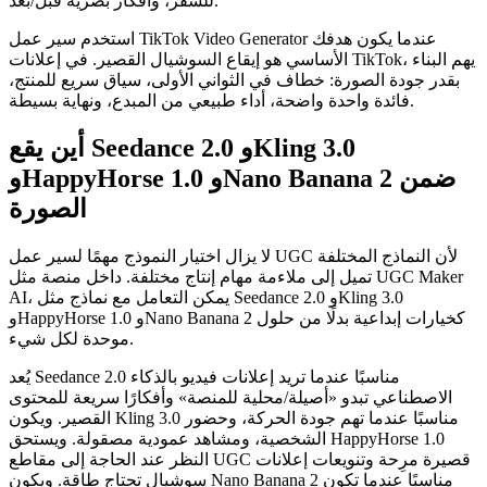
للسفر، وأفكار بصرية قبل/بعد.
استخدم سير عمل TikTok Video Generator عندما يكون هدفك
الأساسي هو إيقاع السوشيال القصير. في إعلانات TikTok، يهم البناء
بقدر جودة الصورة: خطاف في الثواني الأولى، سياق سريع للمنتج،
فائدة واحدة واضحة، أداء طبيعي من المبدع، ونهاية بسيطة.
أين يقع Seedance 2.0 وKling 3.0
وHappyHorse 1.0 وNano Banana 2 ضمن
الصورة
لا يزال اختيار النموذج مهمًا لسير عمل UGC لأن النماذج المختلفة
تميل إلى ملاءمة مهام إنتاج مختلفة. داخل منصة مثل UGC Maker
AI، يمكن التعامل مع نماذج مثل Seedance 2.0 وKling 3.0
وHappyHorse 1.0 وNano Banana 2 كخيارات إبداعية بدلًا من حلول
موحدة لكل شيء.
يُعد Seedance 2.0 مناسبًا عندما تريد إعلانات فيديو بالذكاء
الاصطناعي تبدو «أصيلة/محلية للمنصة» وأفكارًا سريعة للمحتوى
القصير. ويكون Kling 3.0 مناسبًا عندما تهم جودة الحركة، وحضور
الشخصية، ومشاهد عمودية مصقولة. ويستحق HappyHorse 1.0
النظر عند الحاجة إلى مقاطع UGC قصيرة مرِحة وتنويعات إعلانات
سوشيال تحتاج طاقة. ويكون Nano Banana 2 مناسبًا عندما تكون