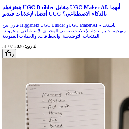
هيغزفيلد UGC Builder مقابل UGC Maker AI: أيهما
أفضل لإعلانات فيديو UGC بالذكاء الاصطناعي؟
قارن بين Higgsfield UGC Builder وUGC Maker AI باستخدام
منهجية اختبار عادلة لإعلانات صانعي المحتوى الاصطناعي، وعروض
المنتجات التوضيحية، والخطافات، والحملات العمودية.
التاريخ
:
2026-07-31
0