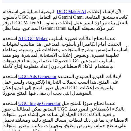
الآن لإنشاء إعلانات
UGC Maker AI
التوصية العملية هي استخدام
بأسلوب UGC، ثم التعامل مع Gemini Omni كاتجاه يستحق المتابعة.
يوفر UGC Maker AI بالفعل بيئة مركزة لسير عمل إعلانات بأسلوب
المبدعين، بينما يظل Gemini Omni غير مؤكد بصيغته النهائية.
عندما تحتاج إعلانات قصيرة بأسلوب
AI UGC Maker
استخدم
الحديث أمام الكاميرا أو بأسلوب المبدعين. هذا مناسب لشهادات
بأسلوب المؤسس، وشرح المنتجات، وخطافات غير رسمية، ومقاطع
تعليمية قصيرة، ونصوص إعلانات الاستجابة المباشرة. وهو مفيد
خصوصًا عندما تريد إنشاء فيديوهات UGC بأسلوب المبدعين
باستخدام الذكاء الاصطناعي دون إعداد منظومة إنتاج كاملة.
لإعلانات الفيديو العمودي المعتمدة
UGC Ads Generator
استخدم
على المنتج. هذا أنسب لحملات التجارة الإلكترونية، ولسير عمل
تحويل صور المنتج إلى فيديو إعلان UGC، ولتنويعات إعلانات
السوشيال التي يجب أن يبقى فيها المنتج محوريًا.
عندما تحتاج صورًا للمنتج قبل
UGC Image Generator
استخدم
الفيديو. يمكن لمطالبات صور UGC بالذكاء الاصطناعي لصور نمط
الحياة أن تساعد في إنشاء صور منتجات UGC واقعية بالذكاء
الاصطناعي، بما في ذلك لقطات إمساك المنتج باليد، ومشاهد تجميل
على سطح حمام، وعروض مطبخ، وتجهيزات مكتب، وصور منتجات