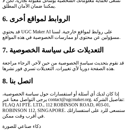
نسعى لحماية معلوماتك الشخصية بوسائل مقبولة تجارياً، لكن لا
يمكننا ضمان الأمان المطلق.
6. الروابط لمواقع أخرى
قد يحتوي UGC Maker AI على روابط لمواقع خارجية. لسنا
مسؤولين عن محتوى أو ممارسات الخصوصية في هذه المواقع.
7. التعديلات على سياسة الخصوصية
قد نقوم بتحديث سياسة الخصوصية من حين لآخر. الرجاء مراجعة
هذه الصفحة دورياً لأي تغييرات. التعديلات تسري فور نشرها.
8. اتصل بنا
إذا كان لديك أي أسئلة أو استفسارات حول سياسة الخصوصية،
. تفاصيل الشركة:
contact@ugcmaker.org
يرجى التواصل معنا عبر
FLAQ AI PTE. LTD., 112 ROBINSON ROAD, #03-01,
ROBINSON 112, SINGAPORE. سنسعى للرد على استفساراتك
في أقرب وقت ممكن.
ذكاء صناعي للصورة