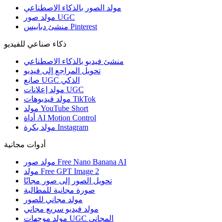
مولد الصور بالذكاء الاصطناعي
مولد صور UGC
منشئ دبابيس Pinterest
ذكاء صناعي للفيديو
منشئ فيديو بالذكاء الاصطناعي
تحويل المراجع إلى فيديو
صانع UGC الذكي
مولد إعلانات UGC
مولد فيديوهات TikTok
مولد YouTube Short
أداة AI Motion Control
مولد بكرة Instagram
أدوات مجانية
مولد صور Free Nano Banana AI
مولد Free GPT Image 2
تحويل الصور إلى صور مجانًا
صورة مجانية للمطالبة
مولد مجاني للصور
مولد فيديو سريع مجاني
مولد موجهات UGC المجاني