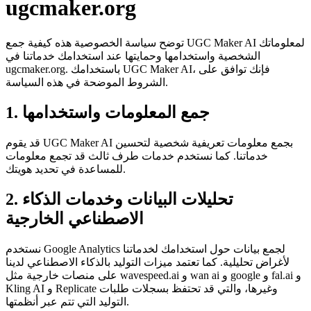
ugcmaker.org
توضح سياسة الخصوصية هذه كيفية جمع UGC Maker AI لمعلوماتك
الشخصية واستخدامها وحمايتها عند استخدامك خدماتنا في
ugcmaker.org. باستخدامك UGC Maker AI، فإنك توافق على
الشروط الموضحة في هذه السياسة.
1. جمع المعلومات واستخدامها
قد يقوم UGC Maker AI بجمع معلومات تعريفية شخصية لتحسين
خدماتنا. كما نستخدم خدمات طرف ثالث قد تجمع معلومات
للمساعدة في تحديد هويتك.
2. تحليلات البيانات وخدمات الذكاء
الاصطناعي الخارجية
نستخدم Google Analytics لجمع بيانات حول استخدامك لخدماتنا
لأغراض تحليلية. كما تعتمد ميزات التوليد بالذكاء الاصطناعي لدينا
على منصات خارجية مثل wavespeed.ai و wan ai و google و fal.ai و
Kling AI و Replicate وغيرها، والتي قد تحتفظ بسجلات طلبات
التوليد التي تتم عبر أنظمتها.