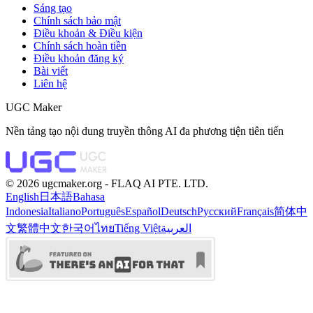
Sáng tạo
Chính sách bảo mật
Điều khoản & Điều kiện
Chính sách hoàn tiền
Điều khoản đăng ký
Bài viết
Liên hệ
UGC Maker
Nền tảng tạo nội dung truyền thông AI đa phương tiện tiên tiến
©️ 2026 ugcmaker.org -
FLAQ AI PTE. LTD.
English
日本語
Bahasa
Indonesia
Italiano
Português
Español
Deutsch
Русский
Français
简体中
文
繁體中文
한국어
ไทย
Tiếng Việt
العربية