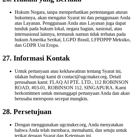
Hukum Negara, tanpa memperhatikan pertentangan aturan
hukumnya, akan mengatur Syarat ini dan penggunaan Anda
atas Layanan. Penggunaan Anda atas Layanan juga dapat
tunduk pada hukum lokal, negara bagian, nasional, atau
internasional lainnya, termasuk namun tidak terbatas pada
hukum Amerika Serikat, LGPD Brasil, LFPDPPP Meksiko,
dan GDPR Uni Eropa.
27. Informasi Kontak
Untuk pertanyaan atau kekhawatiran tentang Syarat ini,
silakan hubungi kami di
contact@ugcmaker.org
. Detail
perusahaan kami: FLAQ AI PTE. LTD., 112 ROBINSON
ROAD, #03-01, ROBINSON 112, SINGAPURA. Kami
berkomitmen untuk menanggapi pertanyaan Anda dan akan
berusaha merespons secepat mungkin.
28. Persetujuan
Dengan menggunakan ugcmaker.org, Anda menyatakan
bahwa Anda telah membaca, memahami, dan setuju untuk
terikat dengan Syarat dan Ketentuan ini.