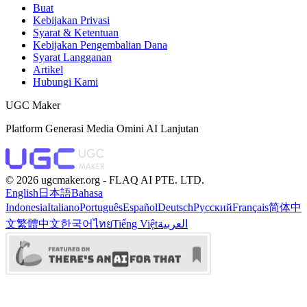
Buat
Kebijakan Privasi
Syarat & Ketentuan
Kebijakan Pengembalian Dana
Syarat Langganan
Artikel
Hubungi Kami
UGC Maker
Platform Generasi Media Omini AI Lanjutan
©️ 2026 ugcmaker.org -
FLAQ AI PTE. LTD.
English
日本語
Bahasa
Indonesia
Italiano
Português
Español
Deutsch
Русский
Français
简体中
文
繁體中文
한국어
ไทย
Tiếng Việt
العربية