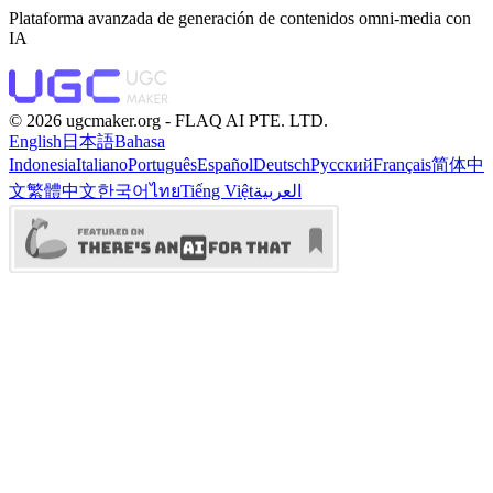
Plataforma avanzada de generación de contenidos omni-media con
IA
©️ 2026 ugcmaker.org -
FLAQ AI PTE. LTD.
English
日本語
Bahasa
Indonesia
Italiano
Português
Español
Deutsch
Русский
Français
简体中
文
繁體中文
한국어
ไทย
Tiếng Việt
العربية