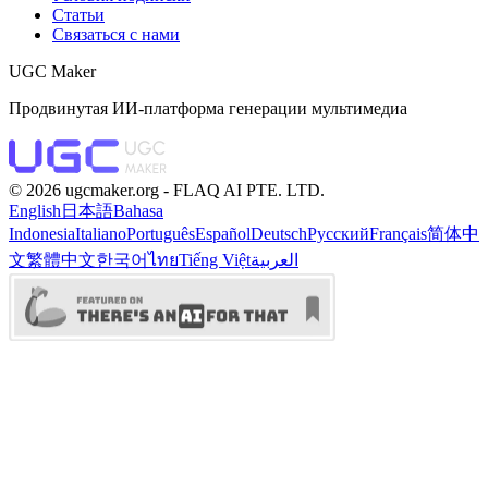
Статьи
Связаться с нами
UGC Maker
Продвинутая ИИ-платформа генерации мультимедиа
©️ 2026 ugcmaker.org -
FLAQ AI PTE. LTD.
English
日本語
Bahasa
Indonesia
Italiano
Português
Español
Deutsch
Русский
Français
简体中
文
繁體中文
한국어
ไทย
Tiếng Việt
العربية