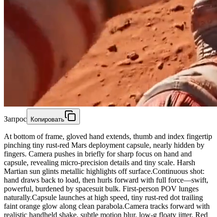
Запрос
Копировать
At bottom of frame, gloved hand extends, thumb and index fingertip
pinching tiny rust-red Mars deployment capsule, nearly hidden by
fingers. Camera pushes in briefly for sharp focus on hand and
capsule, revealing micro-precision details and tiny scale. Harsh
Martian sun glints metallic highlights off surface.Continuous shot:
hand draws back to load, then hurls forward with full force—swift,
powerful, burdened by spacesuit bulk. First-person POV lunges
naturally.Capsule launches at high speed, tiny rust-red dot trailing
faint orange glow along clean parabola.Camera tracks forward with
realistic handheld shake, subtle motion blur, low-g floaty jitter. Red