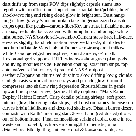
dust drifts up from steps.POV dips slightly: capsule slams into
regolith with muffled thud. Impact bursts radial dust/pebbles, brief
shockwave ring and rising cloud glow in bright sun. Dust hangs
long in low gravity.Same unbroken take: fingernail-sized capsule
erupts open like petals—carbon-fiber/Kevlar struts, inflatable nano-
airbags, hydraulic locks extend with pump hum and orange-white
mist bursts, NASA-style self-assembly.Camera steps back half-pace,
elevates slightly, handheld motion preserved.In ~2s, it inflates to
medium Inflatable Mars Habitat Dome: semi-transparent milky-
white + orange-edged hemisphere, ~6m diameter, ~4m tall.
Hexagonal grid supports, ETFE windows show green plant pods
and living modules inside. Radiation coating, solar film strips, top
antenna/vents. Futuristic yet practical NASA outpost
aesthetic.Expansion churns red dust into slow-drifting low-g clouds;
sunlight casts warm volumetric rays and particle glow. Ground
compresses into shallow ring depression.Shot stabilizes in gentle
upward first-person view, gazing at fully deployed “Mars Rapid
Deploy Habitat Dome”. Crisp details: pulsing airbags, soft green
interior glow, flickering solar strips, light dust on frames. Intense sun
carves bright highlights and deep red shadows. Distant barren desert
contrasts with Earth’s morning star.Gloved hand (red-dusted) drops
out of bottom frame. Final composition: striking habitat dome in red
wasteland—hopeful, tech-awe inspiring.8K cinematic, ultra-
detailed, realistic lighting, authentic dust & low-gravity physics.