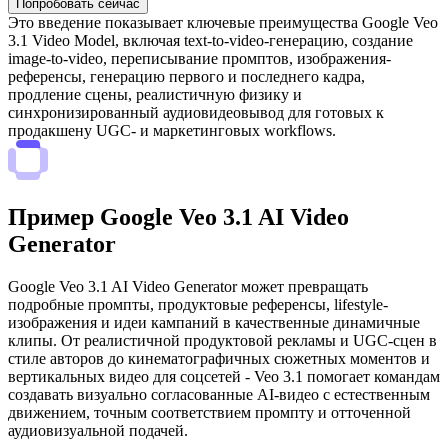
Попробовать сейчас
Это введение показывает ключевые преимущества Google Veo
3.1 Video Model, включая text-to-video-генерацию, создание
image-to-video, переписывание промптов, изображения-
референсы, генерацию первого и последнего кадра,
продление сцены, реалистичную физику и
синхронизированный аудиовидеовывод для готовых к
продакшену UGC- и маркетинговых workflows.
Пример Google Veo 3.1 AI Video
Generator
Google Veo 3.1 AI Video Generator может превращать
подробные промпты, продуктовые референсы, lifestyle-
изображения и идеи кампаний в качественные динамичные
клипы. От реалистичной продуктовой рекламы и UGC-сцен в
стиле авторов до кинематографичных сюжетных моментов и
вертикальных видео для соцсетей - Veo 3.1 помогает командам
создавать визуально согласованные AI-видео с естественным
движением, точным соответствием промпту и отточенной
аудиовизуальной подачей.