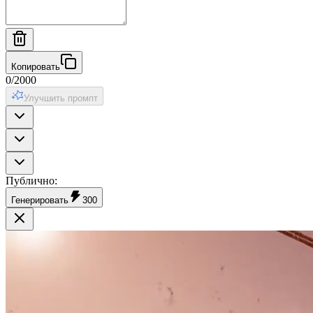
Копировать
0
/
2000
Улучшить промпт
Публично
:
Генерировать
300