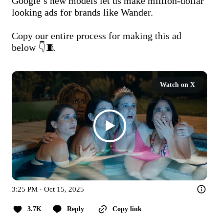
Google’s new models let us make million-dollar 
looking ads for brands like Wander.

Copy our entire process for making this ad 
below 👇🧵

Watch on X
3:25 PM · Oct 15, 2025
3.7K
Reply
Copy link