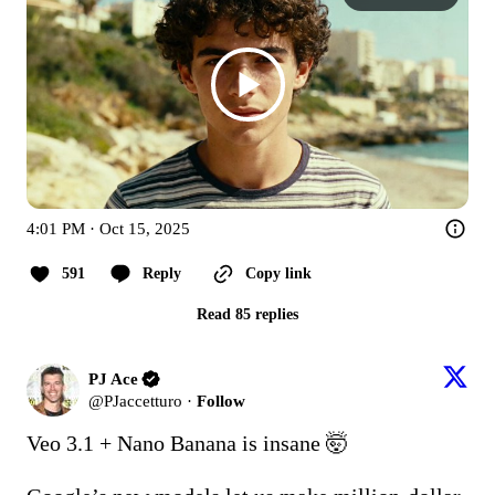
4:01 PM · Oct 15, 2025
591
Reply
Copy link
Read 85 replies
PJ Ace
@
PJaccetturo
·
Follow
Veo 3.1 + Nano Banana is insane 🤯
