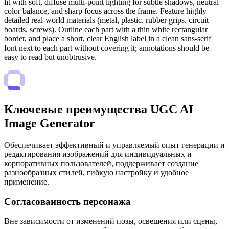
lit with soft, diffuse multi-point lighting for subtle shadows, neutral
color balance, and sharp focus across the frame. Feature highly
detailed real-world materials (metal, plastic, rubber grips, circuit
boards, screws). Outline each part with a thin white rectangular
border, and place a short, clear English label in a clean sans-serif
font next to each part without covering it; annotations should be
easy to read but unobtrusive.
Ключевые преимущества UGC AI
Image Generator
Обеспечивает эффективный и управляемый опыт генерации и
редактирования изображений для индивидуальных и
корпоративных пользователей, поддерживает создание
разнообразных стилей, гибкую настройку и удобное
применение.
Согласованность персонажа
Вне зависимости от изменений позы, освещения или сцены,