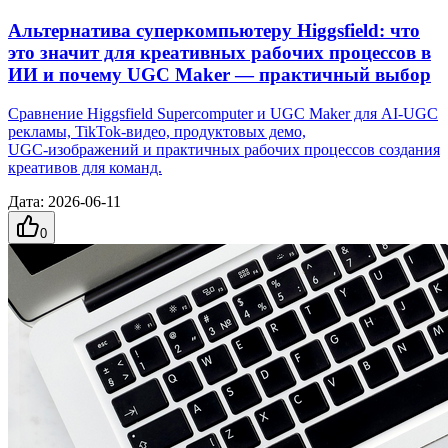
Альтернатива суперкомпьютеру Higgsfield: что
это значит для креативных рабочих процессов в
ИИ и почему UGC Maker — практичный выбор
Сравнение Higgsfield Supercomputer и UGC Maker для AI‑UGC
рекламы, TikTok‑видео, продуктовых демо,
UGC‑изображений и практичных рабочих процессов создания
креативов для команд.
Дата
:
2026-06-11
0