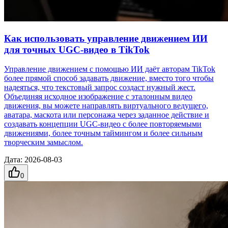
Как использовать управление движением ИИ
для точных UGC-видео в TikTok
Управление движением с помощью ИИ даёт авторам TikTok
более прямой способ задавать движение, вместо того чтобы
надеяться, что текстовый запрос создаст нужный жест.
Объединяя исходное изображение с эталонным видео
движения, вы можете направлять виртуального ведущего,
аватара, маскота или персонажа через заданное действие и
создавать концепции UGC-видео с более повторяемыми
движениями, более точным таймингом и более сильным
творческим замыслом.
Дата
:
2026-08-03
0