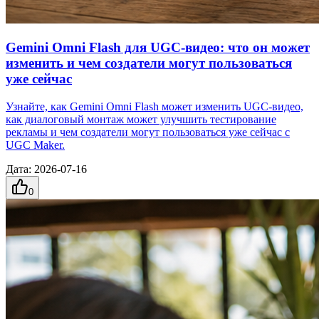
Gemini Omni Flash для UGC-видео: что он может
изменить и чем создатели могут пользоваться
уже сейчас
Узнайте, как Gemini Omni Flash может изменить UGC-видео,
как диалоговый монтаж может улучшить тестирование
рекламы и чем создатели могут пользоваться уже сейчас с
UGC Maker.
Дата
:
2026-07-16
0