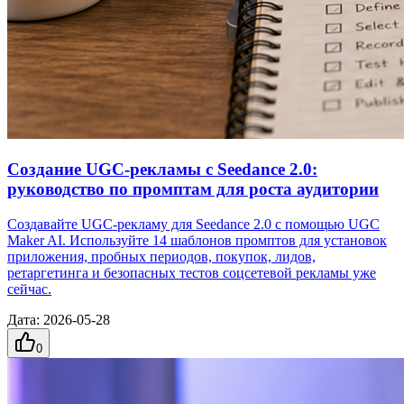
Создание UGC-рекламы с Seedance 2.0:
руководство по промптам для роста аудитории
Создавайте UGC-рекламу для Seedance 2.0 с помощью UGC
Maker AI. Используйте 14 шаблонов промптов для установок
приложения, пробных периодов, покупок, лидов,
ретаргетинга и безопасных тестов соцсетевой рекламы уже
сейчас.
Дата
:
2026-05-28
0