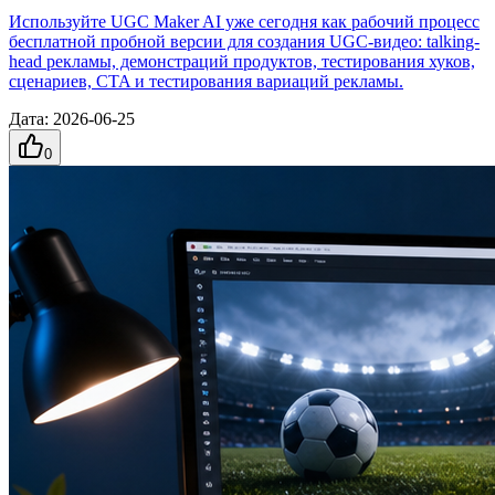
Используйте UGC Maker AI уже сегодня как рабочий процесс
бесплатной пробной версии для создания UGC-видео: talking-
head рекламы, демонстраций продуктов, тестирования хуков,
сценариев, CTA и тестирования вариаций рекламы.
Дата
:
2026-06-25
0