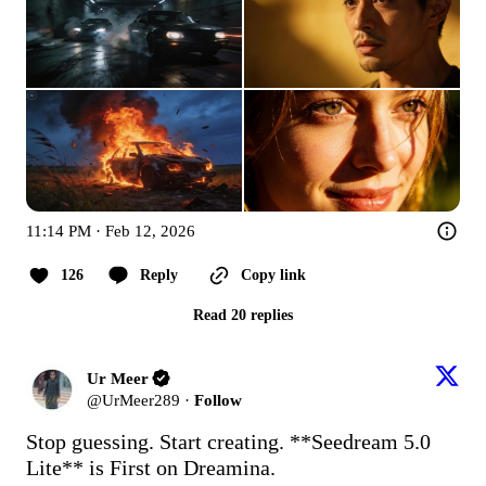
11:14 PM · Feb 12, 2026
126
Reply
Copy link
Read 20 replies
Ur Meer
@
UrMeer289
·
Follow
Stop guessing. Start creating. **Seedream 5.0 
Lite** is First on Dreamina.
