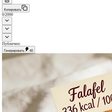
Копировать
0
/
2000
Публично
:
Генерировать
40