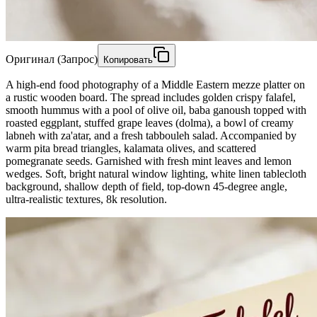
Оригинал (Запрос)
Копировать
A high-end food photography of a Middle Eastern mezze platter on
a rustic wooden board. The spread includes golden crispy falafel,
smooth hummus with a pool of olive oil, baba ganoush topped with
roasted eggplant, stuffed grape leaves (dolma), a bowl of creamy
labneh with za'atar, and a fresh tabbouleh salad. Accompanied by
warm pita bread triangles, kalamata olives, and scattered
pomegranate seeds. Garnished with fresh mint leaves and lemon
wedges. Soft, bright natural window lighting, white linen tablecloth
background, shallow depth of field, top-down 45-degree angle,
ultra-realistic textures, 8k resolution.