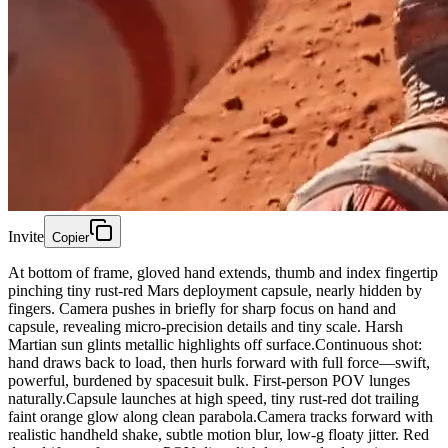
Invite
Copier
At bottom of frame, gloved hand extends, thumb and index fingertip
pinching tiny rust-red Mars deployment capsule, nearly hidden by
fingers. Camera pushes in briefly for sharp focus on hand and
capsule, revealing micro-precision details and tiny scale. Harsh
Martian sun glints metallic highlights off surface.Continuous shot:
hand draws back to load, then hurls forward with full force—swift,
powerful, burdened by spacesuit bulk. First-person POV lunges
naturally.Capsule launches at high speed, tiny rust-red dot trailing
faint orange glow along clean parabola.Camera tracks forward with
realistic handheld shake, subtle motion blur, low-g floaty jitter. Red