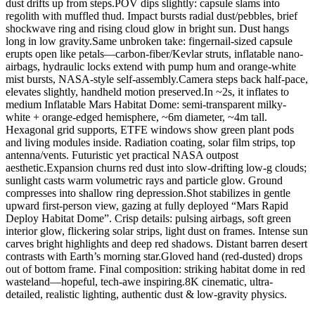
dust drifts up from steps.POV dips slightly: capsule slams into
regolith with muffled thud. Impact bursts radial dust/pebbles, brief
shockwave ring and rising cloud glow in bright sun. Dust hangs
long in low gravity.Same unbroken take: fingernail-sized capsule
erupts open like petals—carbon-fiber/Kevlar struts, inflatable nano-
airbags, hydraulic locks extend with pump hum and orange-white
mist bursts, NASA-style self-assembly.Camera steps back half-pace,
elevates slightly, handheld motion preserved.In ~2s, it inflates to
medium Inflatable Mars Habitat Dome: semi-transparent milky-
white + orange-edged hemisphere, ~6m diameter, ~4m tall.
Hexagonal grid supports, ETFE windows show green plant pods
and living modules inside. Radiation coating, solar film strips, top
antenna/vents. Futuristic yet practical NASA outpost
aesthetic.Expansion churns red dust into slow-drifting low-g clouds;
sunlight casts warm volumetric rays and particle glow. Ground
compresses into shallow ring depression.Shot stabilizes in gentle
upward first-person view, gazing at fully deployed “Mars Rapid
Deploy Habitat Dome”. Crisp details: pulsing airbags, soft green
interior glow, flickering solar strips, light dust on frames. Intense sun
carves bright highlights and deep red shadows. Distant barren desert
contrasts with Earth’s morning star.Gloved hand (red-dusted) drops
out of bottom frame. Final composition: striking habitat dome in red
wasteland—hopeful, tech-awe inspiring.8K cinematic, ultra-
detailed, realistic lighting, authentic dust & low-gravity physics.