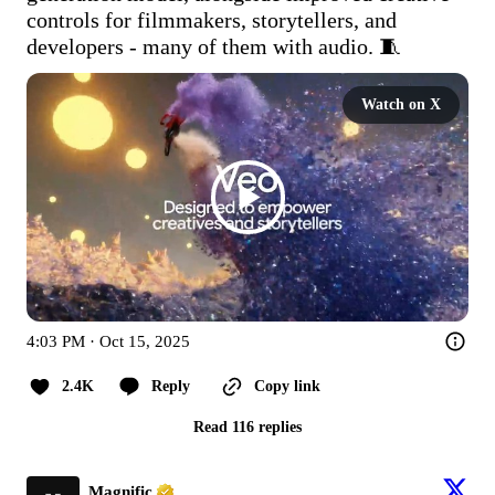
controls for filmmakers, storytellers, and 
developers - many of them with audio. 🧵 
Watch on X
4:03 PM · Oct 15, 2025
2.4K
Reply
Copy link
Read 116 replies
Magnific