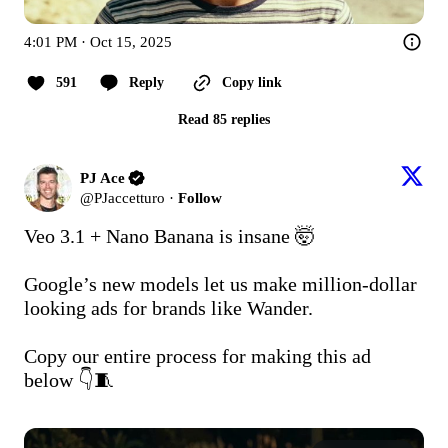
4:01 PM · Oct 15, 2025
591
Reply
Copy link
Read 85 replies
PJ Ace
@
PJaccetturo
·
Follow
Veo 3.1 + Nano Banana is insane 🤯

Google’s new models let us make million-dollar 
looking ads for brands like Wander.

Copy our entire process for making this ad 
below 👇🧵
