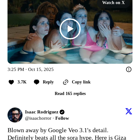
Watch on X
3:25 PM · Oct 15, 2025
3.7K
Reply
Copy link
Read 165 replies
Isaac Rodriguez
@
isaachorror
·
Follow
Blown away by Google Veo 3.1's detail. 
Definitely beats all the sora hype. Here is Giza 