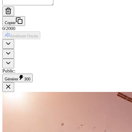
Copier
0
/
2000
Améliorer l'invite
Public
:
Générer
300