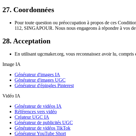
27. Coordonnées
Pour toute question ou préoccupation à propos de ces Condition
112, SINGAPOUR. Nous nous engageons à répondre à vos deman
28. Acceptation
En utilisant ugcmaker.org, vous reconnaissez avoir lu, compris et
Image IA
Générateur d'images IA
Générateur d'images UGC
Générateur d'épingles Pinterest
Vidéo IA
Générateur de vidéos IA
Références vers vidéo
Créateur UGC IA
Générateur de publicités UGC
Générateur de vidéos TikTok
Générateur YouTube Short