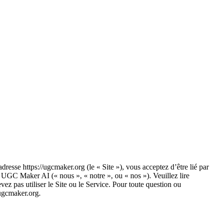
resse https://ugcmaker.org (le « Site »), vous acceptez d’être lié par
ar UGC Maker AI (« nous », « notre », ou « nos »). Veuillez lire
ez pas utiliser le Site ou le Service. Pour toute question ou
gcmaker.org
.