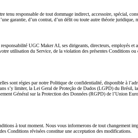
re tenu responsable de tout dommage indirect, accessoire, spécial, consé
e d’une garantie, d’un contrat, d’un délit ou toute autre théorie juridiqu
 responsabilité UGC Maker AI, ses dirigeants, directeurs, employés et a
otre utilisation du Service, de la violation des présentes Conditions ou d
nnelles sont régies par notre Politique de confidentialité, disponible à 
 sans s’y limiter, la Lei Geral de Proteção de Dados (LGPD) du Brésil, 
lement Général sur la Protection des Données (RGPD) de l’Union Europé
ditions à tout moment. Nous vous informerons de tout changement import
t des Conditions révisées constitue une acceptation des modifications.