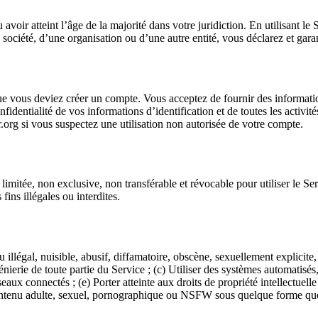
avoir atteint l’âge de la majorité dans votre juridiction. En utilisant le
 société, d’une organisation ou d’une autre entité, vous déclarez et garan
ue vous deviez créer un compte. Vous acceptez de fournir des informations
fidentialité de vos informations d’identification et de toutes les activit
.org
si vous suspectez une utilisation non autorisée de votre compte.
mitée, non exclusive, non transférable et révocable pour utiliser le Ser
ins illégales ou interdites.
 illégal, nuisible, abusif, diffamatoire, obscène, sexuellement explici
ierie de toute partie du Service ; (c) Utiliser des systèmes automatisés,
seaux connectés ; (e) Porter atteinte aux droits de propriété intellectuell
contenu adulte, sexuel, pornographique ou NSFW sous quelque forme que