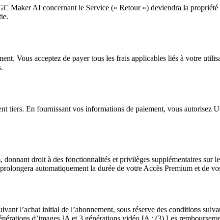
C Maker AI concernant le Service (« Retour ») deviendra la propriété
ie.
ent. Vous acceptez de payer tous les frais applicables liés à votre util
.
ent tiers. En fournissant vos informations de paiement, vous autorisez U
nnant droit à des fonctionnalités et privilèges supplémentaires sur le
t prolongera automatiquement la durée de votre Accès Premium et de vos
nt l’achat initial de l’abonnement, sous réserve des conditions suivan
0 générations d’images IA et 3 générations vidéo IA ; (3) Les remboursem