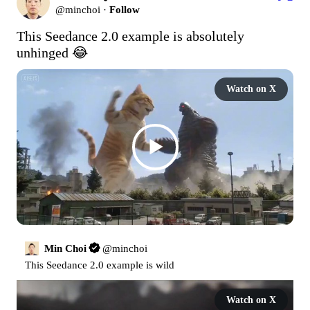
@
minchoi
·
Follow
This Seedance 2.0 example is absolutely 
unhinged 😂 
Watch on X
Min Choi
@
minchoi
This Seedance 2.0 example is wild
Watch on X