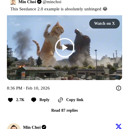
Min Choi
@
minchoi
This Seedance 2.0 example is absolutely unhinged 😂 
Watch on X
8:36 PM · Feb 10, 2026
2.7K
Reply
Copy link
Read 87 replies
Min Choi