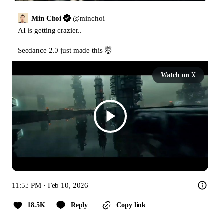
Min Choi
@
minchoi
AI is getting crazier..

Seedance 2.0 just made this 🤯 
Watch on X
11:53 PM · Feb 10, 2026
18.5K
Reply
Copy link