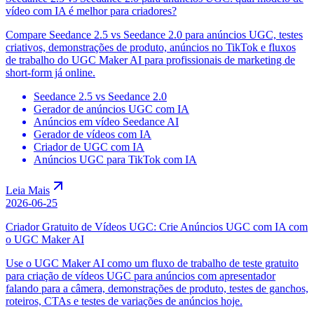
vídeo com IA é melhor para criadores?
Compare Seedance 2.5 vs Seedance 2.0 para anúncios UGC, testes
criativos, demonstrações de produto, anúncios no TikTok e fluxos
de trabalho do UGC Maker AI para profissionais de marketing de
short-form já online.
Seedance 2.5 vs Seedance 2.0
Gerador de anúncios UGC com IA
Anúncios em vídeo Seedance AI
Gerador de vídeos com IA
Criador de UGC com IA
Anúncios UGC para TikTok com IA
Leia Mais
2026-06-25
Criador Gratuito de Vídeos UGC: Crie Anúncios UGC com IA com
o UGC Maker AI
Use o UGC Maker AI como um fluxo de trabalho de teste gratuito
para criação de vídeos UGC para anúncios com apresentador
falando para a câmera, demonstrações de produto, testes de ganchos,
roteiros, CTAs e testes de variações de anúncios hoje.