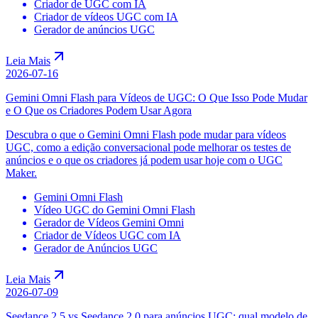
Criador de UGC com IA
Criador de vídeos UGC com IA
Gerador de anúncios UGC
Leia Mais
2026-07-16
Gemini Omni Flash para Vídeos de UGC: O Que Isso Pode Mudar
e O Que os Criadores Podem Usar Agora
Descubra o que o Gemini Omni Flash pode mudar para vídeos
UGC, como a edição conversacional pode melhorar os testes de
anúncios e o que os criadores já podem usar hoje com o UGC
Maker.
Gemini Omni Flash
Vídeo UGC do Gemini Omni Flash
Gerador de Vídeos Gemini Omni
Criador de Vídeos UGC com IA
Gerador de Anúncios UGC
Leia Mais
2026-07-09
Seedance 2.5 vs Seedance 2.0 para anúncios UGC: qual modelo de