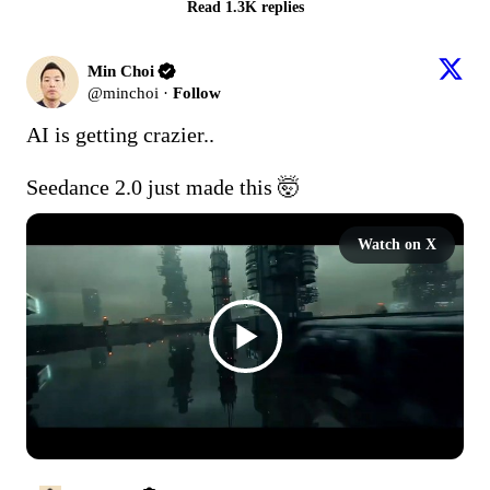
Read 1.3K replies
Min Choi
@
minchoi
·
Follow
AI is getting crazier..

Seedance 2.0 just made this 🤯 
Watch on X