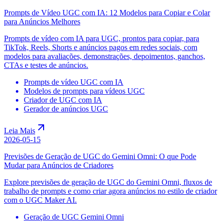
Prompts de Vídeo UGC com IA: 12 Modelos para Copiar e Colar
para Anúncios Melhores
Prompts de vídeo com IA para UGC, prontos para copiar, para
TikTok, Reels, Shorts e anúncios pagos em redes sociais, com
modelos para avaliações, demonstrações, depoimentos, ganchos,
CTAs e testes de anúncios.
Prompts de vídeo UGC com IA
Modelos de prompts para vídeos UGC
Criador de UGC com IA
Gerador de anúncios UGC
Leia Mais
2026-05-15
Previsões de Geração de UGC do Gemini Omni: O que Pode
Mudar para Anúncios de Criadores
Explore previsões de geração de UGC do Gemini Omni, fluxos de
trabalho de prompts e como criar agora anúncios no estilo de criador
com o UGC Maker AI.
Geração de UGC Gemini Omni