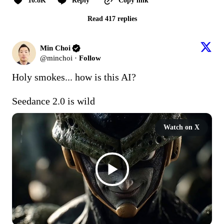
10.8K
Reply
Copy link
Read 417 replies
Min Choi
@
minchoi
·
Follow
Holy smokes... how is this AI?

Seedance 2.0 is wild
Watch on X