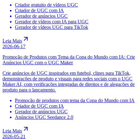
Criador gratuito de vídeos UGC
Criador de UGC com IA
Gerador de anúncios UGC
Gerador de vídeos com IA para UGC
Gerador de vídeos UGC para TikTok
Leia Mais
2026-06-17
Promoção de Produtos com Tema da Copa do Mundo com IA: Crie
Anúncios UGC com o UGC Maker
Crie anúncios de UGC inspirados em futebol, clipes para TikTok,
demonstrações de produto e visuais para redes sociais com o UGC
Maker AI, com verificações integradas de direitos e de alegações de
produto para o lançamento.
Promoção de produtos com tema da Copa do Mundo com IA
Criador de UGC com IA
Gerador de anúncios UGC
Anúncios UGC Seedance 2.0
Leia Mais
2026-05-21