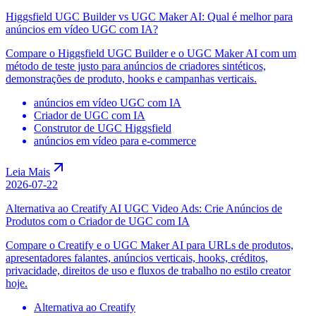
Higgsfield UGC Builder vs UGC Maker AI: Qual é melhor para
anúncios em vídeo UGC com IA?
Compare o Higgsfield UGC Builder e o UGC Maker AI com um
método de teste justo para anúncios de criadores sintéticos,
demonstrações de produto, hooks e campanhas verticais.
anúncios em vídeo UGC com IA
Criador de UGC com IA
Construtor de UGC Higgsfield
anúncios em vídeo para e-commerce
Leia Mais
2026-07-22
Alternativa ao Creatify AI UGC Video Ads: Crie Anúncios de
Produtos com o Criador de UGC com IA
Compare o Creatify e o UGC Maker AI para URLs de produtos,
apresentadores falantes, anúncios verticais, hooks, créditos,
privacidade, direitos de uso e fluxos de trabalho no estilo creator
hoje.
Alternativa ao Creatify