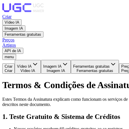
Criar
Vídeo IA
Imagem IA
Ferramentas gratuitas
Preços
Artigos
API de IA
menu
Criar
Vídeo IA
Imagem IA
Ferramentas gratuitas
Pre
Criar
Vídeo IA
Imagem IA
Ferramentas gratuitas
Pre
Termos & Condições de Assinat
Estes Termos da Assinatura explicam como funcionam os serviços de a
descritos neste documento.
1. Teste Gratuito & Sistema de Créditos
Novos usuários recebem 60 créditos gratuitos ao se registrar