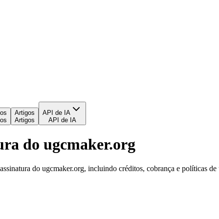
ços
Artigos
API de IA
ços
Artigos
API de IA
ura do ugcmaker.org
ssinatura do ugcmaker.org, incluindo créditos, cobrança e políticas d