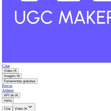
Criar
Vídeo IA
Imagem IA
Ferramentas gratuitas
Preços
Artigos
API de IA
menu
Criar
Vídeo IA