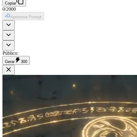
Copiar
0
/
2000
Aprimorar Prompt
Público
:
Gerar
300