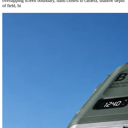
overlapping screen boundary, hand closest to camera, shallow depth
of field, hi