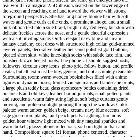
real world in a magical 2.5D illusion, seated on the lower edge of
the screen and reaching one hand toward the viewer with strong
foreground perspective. She has long honey-blonde hair with soft
waves and gentle curls at the ends, a prominent ahoge, and a small
pink ribbon tied into a side braid, bright ruby-red eyes, fair skin with
delicate freckles across the nose, and a gentle cheerful expression
with a soft inviting smile. Outfit: elegant navy blue and cream
fantasy academy coat dress with structured high collar, gold-trimmed
layered panels, decorative leather belts and polished gold buttons,
pleated short skirt, white knee-high socks with subtle lace trim, and
polished brown heeled boots. The phone UI should suggest posts,
followers, circular story icons, photo grid, follow button, and profile
avatar, but all text must be tiny, generic, and not accurately readable.
Surrounding room: warm wooden bookshelves filled with anime
figures in dynamic poses, framed vintage maps and landscape prints,
a large plush teddy bear, glass apothecary bottles containing dried
botanicals and old keys, leather-bound journals, small potted plants
and succulents, warm fairy string lights, soft beige curtains gently
moving, and golden sunlight pouring through the window. Color
palette: warm amber, golden beige, cream, navy blue accents, soft
sage green from plants, faint peach petals. Lighting: luminous
golden hour window light mixed with tiny magical sparkles and
warm bokeh, glossy phone reflections, soft rim light on hair and
hand. Composition: square 1:1 format, phone centered, character