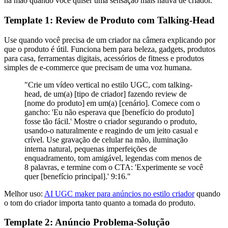
na mão quando você quiser uma sensação mais nativa de criador.
Template 1: Review de Produto com Talking-Head
Use quando você precisa de um criador na câmera explicando por
que o produto é útil. Funciona bem para beleza, gadgets, produtos
para casa, ferramentas digitais, acessórios de fitness e produtos
simples de e-commerce que precisam de uma voz humana.
"Crie um vídeo vertical no estilo UGC, com talking-
head, de um(a) [tipo de criador] fazendo review de
[nome do produto] em um(a) [cenário]. Comece com o
gancho: 'Eu não esperava que [benefício do produto]
fosse tão fácil.' Mostre o criador segurando o produto,
usando-o naturalmente e reagindo de um jeito casual e
crível. Use gravação de celular na mão, iluminação
interna natural, pequenas imperfeições de
enquadramento, tom amigável, legendas com menos de
8 palavras, e termine com o CTA: 'Experimente se você
quer [benefício principal].' 9:16."
Melhor uso:
AI UGC maker para anúncios no estilo criador
quando
o tom do criador importa tanto quanto a tomada do produto.
Template 2: Anúncio Problema-Solução