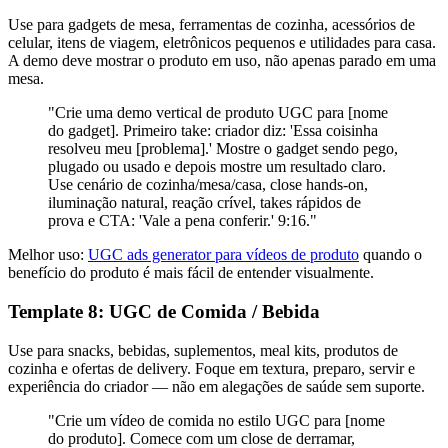
Use para gadgets de mesa, ferramentas de cozinha, acessórios de
celular, itens de viagem, eletrônicos pequenos e utilidades para casa.
A demo deve mostrar o produto em uso, não apenas parado em uma
mesa.
"Crie uma demo vertical de produto UGC para [nome
do gadget]. Primeiro take: criador diz: 'Essa coisinha
resolveu meu [problema].' Mostre o gadget sendo pego,
plugado ou usado e depois mostre um resultado claro.
Use cenário de cozinha/mesa/casa, close hands-on,
iluminação natural, reação crível, takes rápidos de
prova e CTA: 'Vale a pena conferir.' 9:16."
Melhor uso:
UGC ads generator para vídeos de produto
quando o
benefício do produto é mais fácil de entender visualmente.
Template 8: UGC de Comida / Bebida
Use para snacks, bebidas, suplementos, meal kits, produtos de
cozinha e ofertas de delivery. Foque em textura, preparo, servir e
experiência do criador — não em alegações de saúde sem suporte.
"Crie um vídeo de comida no estilo UGC para [nome
do produto]. Comece com um close de derramar,