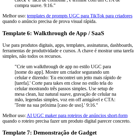
compra suave. 9:16."
Melhor uso:
templates de prompts UGC para TikTok para criadores
quando o anúncio precisa de prova visual rápida.
Template 6: Walkthrough de App / SaaS
Use para produtos digitais, apps, templates, assinaturas, dashboards,
ferramentas de produtividade e cursos. A chave é mostrar uma tarefa
simples, não todos os recursos.
"Crie um walkthrough de app no estilo UGC para
[nome do app]. Mostre um criador segurando um
celular e dizendo: 'Eu encontrei um jeito mais rápido de
[tarefa].' Corte para takes em close no estilo tela do
celular mostrando três passos simples. Use setup de
mesa clean, luz natural suave, gravação de celular na
mão, legendas simples, voz em off amigável e CTA:
'Teste na sua próxima [caso de uso].' 9:16."
Melhor uso:
AI UGC maker para roteiros de anúncios short-form
quando o roteiro precisa fazer um produto digital parecer concreto.
Template 7: Demonstração de Gadget