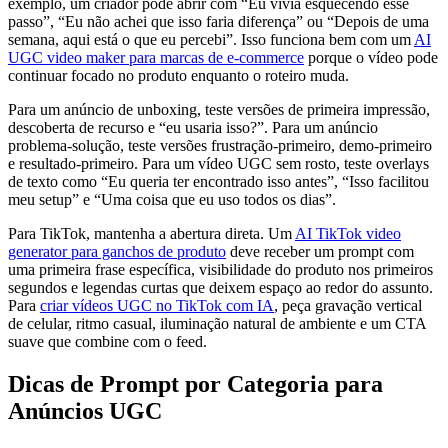
exemplo, um criador pode abrir com “Eu vivia esquecendo esse
passo”, “Eu não achei que isso faria diferença” ou “Depois de uma
semana, aqui está o que eu percebi”. Isso funciona bem com um
AI
UGC video maker para marcas de e-commerce
porque o vídeo pode
continuar focado no produto enquanto o roteiro muda.
Para um anúncio de unboxing, teste versões de primeira impressão,
descoberta de recurso e “eu usaria isso?”. Para um anúncio
problema-solução, teste versões frustração-primeiro, demo-primeiro
e resultado-primeiro. Para um vídeo UGC sem rosto, teste overlays
de texto como “Eu queria ter encontrado isso antes”, “Isso facilitou
meu setup” e “Uma coisa que eu uso todos os dias”.
Para TikTok, mantenha a abertura direta. Um
AI TikTok video
generator para ganchos de produto
deve receber um prompt com
uma primeira frase específica, visibilidade do produto nos primeiros
segundos e legendas curtas que deixem espaço ao redor do assunto.
Para
criar vídeos UGC no TikTok com IA
, peça gravação vertical
de celular, ritmo casual, iluminação natural de ambiente e um CTA
suave que combine com o feed.
Dicas de Prompt por Categoria para
Anúncios UGC