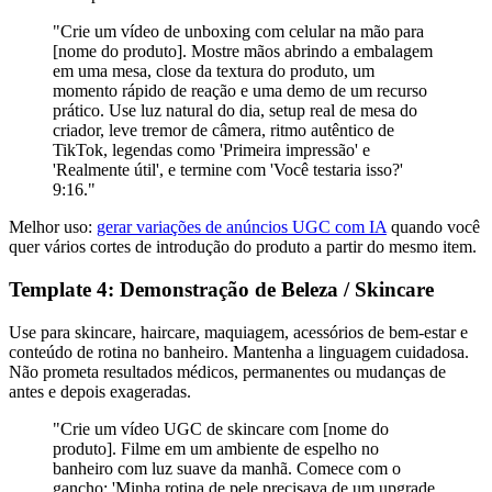
"Crie um vídeo de unboxing com celular na mão para
[nome do produto]. Mostre mãos abrindo a embalagem
em uma mesa, close da textura do produto, um
momento rápido de reação e uma demo de um recurso
prático. Use luz natural do dia, setup real de mesa do
criador, leve tremor de câmera, ritmo autêntico de
TikTok, legendas como 'Primeira impressão' e
'Realmente útil', e termine com 'Você testaria isso?'
9:16."
Melhor uso:
gerar variações de anúncios UGC com IA
quando você
quer vários cortes de introdução do produto a partir do mesmo item.
Template 4: Demonstração de Beleza / Skincare
Use para skincare, haircare, maquiagem, acessórios de bem-estar e
conteúdo de rotina no banheiro. Mantenha a linguagem cuidadosa.
Não prometa resultados médicos, permanentes ou mudanças de
antes e depois exageradas.
"Crie um vídeo UGC de skincare com [nome do
produto]. Filme em um ambiente de espelho no
banheiro com luz suave da manhã. Comece com o
gancho: 'Minha rotina de pele precisava de um upgrade