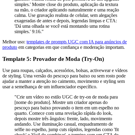
simples.' Mostre close do produto, aplicação da textura
na mão, o criador aplicando naturalmente e uma reação
calma. Use gravação realista de celular, sem alegações
exageradas de antes e depois, legendas limpas e CTA:
'Dá uma olhada se você está montando uma rotina
simples.' 9:16."
Melhor uso:
templates de prompts UGC com IA para anúncios de
produto
em categorias em que confiança e moderação importam.
Template 5: Provador de Moda (Try-On)
Use para roupas, calçados, acessórios, bolsas, activewear e vídeos
de styling. Uma versão do pescoço para baixo ou sem rosto pode
ajudar a manter a atenção no caimento, movimento e styling sem
usar a semelhança de um influenciador específico.
"Crie um vídeo no estilo UGC de try-on de moda para
[nome do produto]. Mostre um criador apenas do
pescoço para baixo provando o item em um espelho no
quarto. Comece com uma revelação rápida do look,
depois mostre três ângulos: frente, lado, movimento
andando. Use iluminação casual, enquadramento de
selfie no espelho, jump cuts rápidos, legendas como 'fit
check' e 'fácil de combinar', e termine com um CTA de