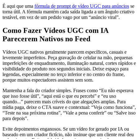
É aqui que uma
fórmula de prompt de vídeo UGC para anúncios
se
torna útil. A fórmula mantém cada saída ligada a um ângulo criativo
testável, em vez de um pedido vago por um “anúncio viral”.
Como Fazer Vídeos UGC com IA
Parecerem Nativos no Feed
Vídeos UGC nativos geralmente parecem específicos, casuais e
levemente imperfeitos. Peça gravação de celular na mão, pequenas
imperfeições de enquadramento, iluminação natural, cortes rápidos e
visibilidade do produto nos segundos iniciais. Deixe espaço para
legendas, especialmente no terço inferior e no centro do frame,
porque muitos espectadores assistem sem som.
Mantenha a fala do criador simples. Frases como “Eu não esperava
que isso fosse útil”, “aqui está o que eu percebi” e “eu uso
quando...” parecem mais críveis do que alegações amplas. Para
mídia paga, deixe o CTA suave e contextual: “Veja como funciona”,
“Teste na sua próxima rotina”, “Vale a pena conferir” ou “Salve isso
para depois”.
Evite depoimentos enganosos. Se um vídeo for gerado por IA ou
baseado em um criador fictício, não insinue que um cliente real deu