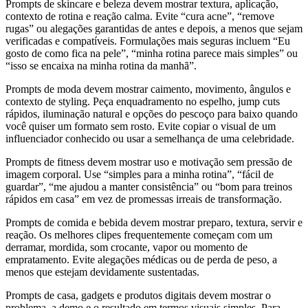
Prompts de skincare e beleza devem mostrar textura, aplicação,
contexto de rotina e reação calma. Evite “cura acne”, “remove
rugas” ou alegações garantidas de antes e depois, a menos que sejam
verificadas e compatíveis. Formulações mais seguras incluem “Eu
gosto de como fica na pele”, “minha rotina parece mais simples” ou
“isso se encaixa na minha rotina da manhã”.
Prompts de moda devem mostrar caimento, movimento, ângulos e
contexto de styling. Peça enquadramento no espelho, jump cuts
rápidos, iluminação natural e opções do pescoço para baixo quando
você quiser um formato sem rosto. Evite copiar o visual de um
influenciador conhecido ou usar a semelhança de uma celebridade.
Prompts de fitness devem mostrar uso e motivação sem pressão de
imagem corporal. Use “simples para a minha rotina”, “fácil de
guardar”, “me ajudou a manter consistência” ou “bom para treinos
rápidos em casa” em vez de promessas irreais de transformação.
Prompts de comida e bebida devem mostrar preparo, textura, servir e
reação. Os melhores clipes frequentemente começam com um
derramar, mordida, som crocante, vapor ou momento de
empratamento. Evite alegações médicas ou de perda de peso, a
menos que estejam devidamente sustentadas.
Prompts de casa, gadgets e produtos digitais devem mostrar o
problema, a demo e o resultado em termos visuais simples. Para