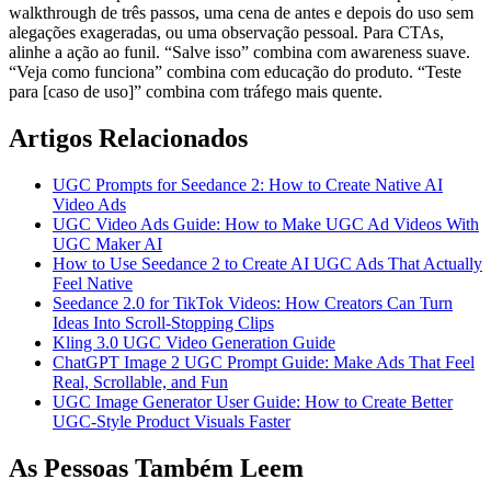
walkthrough de três passos, uma cena de antes e depois do uso sem
alegações exageradas, ou uma observação pessoal. Para CTAs,
alinhe a ação ao funil. “Salve isso” combina com awareness suave.
“Veja como funciona” combina com educação do produto. “Teste
para [caso de uso]” combina com tráfego mais quente.
Artigos Relacionados
UGC Prompts for Seedance 2: How to Create Native AI
Video Ads
UGC Video Ads Guide: How to Make UGC Ad Videos With
UGC Maker AI
How to Use Seedance 2 to Create AI UGC Ads That Actually
Feel Native
Seedance 2.0 for TikTok Videos: How Creators Can Turn
Ideas Into Scroll-Stopping Clips
Kling 3.0 UGC Video Generation Guide
ChatGPT Image 2 UGC Prompt Guide: Make Ads That Feel
Real, Scrollable, and Fun
UGC Image Generator User Guide: How to Create Better
UGC-Style Product Visuals Faster
As Pessoas Também Leem