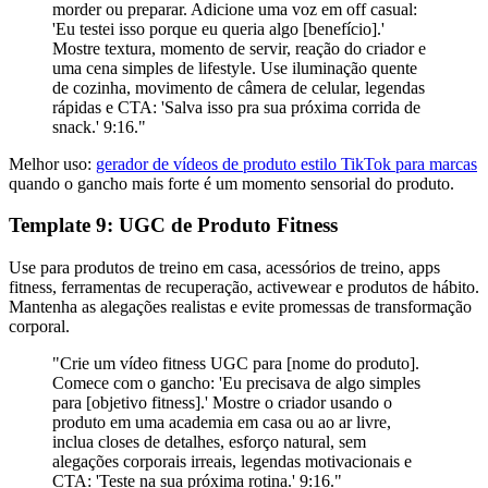
morder ou preparar. Adicione uma voz em off casual:
'Eu testei isso porque eu queria algo [benefício].'
Mostre textura, momento de servir, reação do criador e
uma cena simples de lifestyle. Use iluminação quente
de cozinha, movimento de câmera de celular, legendas
rápidas e CTA: 'Salva isso pra sua próxima corrida de
snack.' 9:16."
Melhor uso:
gerador de vídeos de produto estilo TikTok para marcas
quando o gancho mais forte é um momento sensorial do produto.
Template 9: UGC de Produto Fitness
Use para produtos de treino em casa, acessórios de treino, apps
fitness, ferramentas de recuperação, activewear e produtos de hábito.
Mantenha as alegações realistas e evite promessas de transformação
corporal.
"Crie um vídeo fitness UGC para [nome do produto].
Comece com o gancho: 'Eu precisava de algo simples
para [objetivo fitness].' Mostre o criador usando o
produto em uma academia em casa ou ao ar livre,
inclua closes de detalhes, esforço natural, sem
alegações corporais irreais, legendas motivacionais e
CTA: 'Teste na sua próxima rotina.' 9:16."