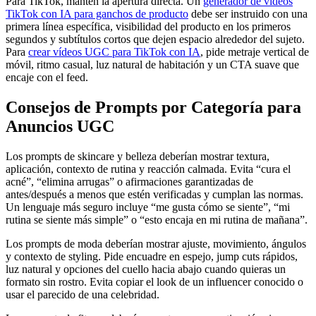
Para TikTok, mantén la apertura directa. Un
generador de vídeos
TikTok con IA para ganchos de producto
debe ser instruido con una
primera línea específica, visibilidad del producto en los primeros
segundos y subtítulos cortos que dejen espacio alrededor del sujeto.
Para
crear vídeos UGC para TikTok con IA
, pide metraje vertical de
móvil, ritmo casual, luz natural de habitación y un CTA suave que
encaje con el feed.
Consejos de Prompts por Categoría para
Anuncios UGC
Los prompts de skincare y belleza deberían mostrar textura,
aplicación, contexto de rutina y reacción calmada. Evita “cura el
acné”, “elimina arrugas” o afirmaciones garantizadas de
antes/después a menos que estén verificadas y cumplan las normas.
Un lenguaje más seguro incluye “me gusta cómo se siente”, “mi
rutina se siente más simple” o “esto encaja en mi rutina de mañana”.
Los prompts de moda deberían mostrar ajuste, movimiento, ángulos
y contexto de styling. Pide encuadre en espejo, jump cuts rápidos,
luz natural y opciones del cuello hacia abajo cuando quieras un
formato sin rostro. Evita copiar el look de un influencer conocido o
usar el parecido de una celebridad.