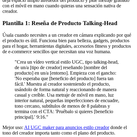
deja espacio limpio alrededor del producto y pide metraje grabado
con el móvil en mano cuando quieras una sensación nativa de
creador.
Plantilla 1: Reseña de Producto Talking-Head
Úsala cuando necesites a un creador en cámara explicando por qué
el producto es útil. Funciona bien para belleza, gadgets, productos
para el hogar, herramientas digitales, accesorios fitness y productos
de e-commerce sencillos que necesitan una voz humana.
"Crea un vídeo vertical estilo UGC, tipo talking-head,
de un/a [tipo de creador] reseñando [nombre del
producto] en un/a [entorno]. Empieza con el gancho:
'No esperaba que [beneficio del producto] fuera tan
fácil.' Muestra al creador sosteniendo el producto,
usándolo de forma natural y reaccionando de manera
casual y creíble. Usa metraje de móvil en mano, luz
interior natural, pequeñas imperfecciones de encuadre,
tono cercano, subtítulos de menos de 8 palabras y
termina con el CTA: 'Pruébalo si quieres [beneficio
principal].' 9:16."
Mejor uso:
AI UGC maker para anuncios estilo creador
donde el
tono del creador importa tanto como el plano del producto.