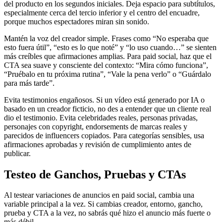
del producto en los segundos iniciales. Deja espacio para subtítulos,
especialmente cerca del tercio inferior y el centro del encuadre,
porque muchos espectadores miran sin sonido.
Mantén la voz del creador simple. Frases como “No esperaba que
esto fuera útil”, “esto es lo que noté” y “lo uso cuando…” se sienten
más creíbles que afirmaciones amplias. Para paid social, haz que el
CTA sea suave y consciente del contexto: “Mira cómo funciona”,
“Pruébalo en tu próxima rutina”, “Vale la pena verlo” o “Guárdalo
para más tarde”.
Evita testimonios engañosos. Si un vídeo está generado por IA o
basado en un creador ficticio, no des a entender que un cliente real
dio el testimonio. Evita celebridades reales, personas privadas,
personajes con copyright, endorsements de marcas reales y
parecidos de influencers copiados. Para categorías sensibles, usa
afirmaciones aprobadas y revisión de cumplimiento antes de
publicar.
Testeo de Ganchos, Pruebas y CTAs
Al testear variaciones de anuncios en paid social, cambia una
variable principal a la vez. Si cambias creador, entorno, gancho,
prueba y CTA a la vez, no sabrás qué hizo el anuncio más fuerte o
más débil.