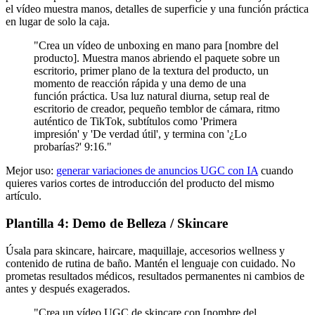
el vídeo muestra manos, detalles de superficie y una función práctica
en lugar de solo la caja.
"Crea un vídeo de unboxing en mano para [nombre del
producto]. Muestra manos abriendo el paquete sobre un
escritorio, primer plano de la textura del producto, un
momento de reacción rápida y una demo de una
función práctica. Usa luz natural diurna, setup real de
escritorio de creador, pequeño temblor de cámara, ritmo
auténtico de TikTok, subtítulos como 'Primera
impresión' y 'De verdad útil', y termina con '¿Lo
probarías?' 9:16."
Mejor uso:
generar variaciones de anuncios UGC con IA
cuando
quieres varios cortes de introducción del producto del mismo
artículo.
Plantilla 4: Demo de Belleza / Skincare
Úsala para skincare, haircare, maquillaje, accesorios wellness y
contenido de rutina de baño. Mantén el lenguaje con cuidado. No
prometas resultados médicos, resultados permanentes ni cambios de
antes y después exagerados.
"Crea un vídeo UGC de skincare con [nombre del