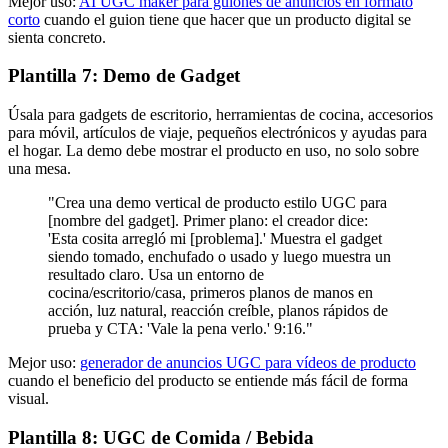
Mejor uso:
AI UGC maker para guiones de anuncios en formato
corto
cuando el guion tiene que hacer que un producto digital se
sienta concreto.
Plantilla 7: Demo de Gadget
Úsala para gadgets de escritorio, herramientas de cocina, accesorios
para móvil, artículos de viaje, pequeños electrónicos y ayudas para
el hogar. La demo debe mostrar el producto en uso, no solo sobre
una mesa.
"Crea una demo vertical de producto estilo UGC para
[nombre del gadget]. Primer plano: el creador dice:
'Esta cosita arregló mi [problema].' Muestra el gadget
siendo tomado, enchufado o usado y luego muestra un
resultado claro. Usa un entorno de
cocina/escritorio/casa, primeros planos de manos en
acción, luz natural, reacción creíble, planos rápidos de
prueba y CTA: 'Vale la pena verlo.' 9:16."
Mejor uso:
generador de anuncios UGC para vídeos de producto
cuando el beneficio del producto se entiende más fácil de forma
visual.
Plantilla 8: UGC de Comida / Bebida