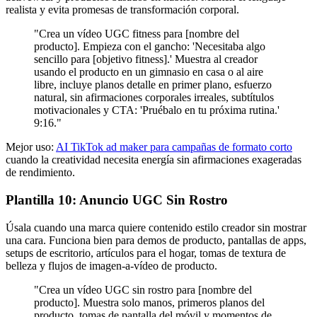
realista y evita promesas de transformación corporal.
"Crea un vídeo UGC fitness para [nombre del
producto]. Empieza con el gancho: 'Necesitaba algo
sencillo para [objetivo fitness].' Muestra al creador
usando el producto en un gimnasio en casa o al aire
libre, incluye planos detalle en primer plano, esfuerzo
natural, sin afirmaciones corporales irreales, subtítulos
motivacionales y CTA: 'Pruébalo en tu próxima rutina.'
9:16."
Mejor uso:
AI TikTok ad maker para campañas de formato corto
cuando la creatividad necesita energía sin afirmaciones exageradas
de rendimiento.
Plantilla 10: Anuncio UGC Sin Rostro
Úsala cuando una marca quiere contenido estilo creador sin mostrar
una cara. Funciona bien para demos de producto, pantallas de apps,
setups de escritorio, artículos para el hogar, tomas de textura de
belleza y flujos de imagen-a-vídeo de producto.
"Crea un vídeo UGC sin rostro para [nombre del
producto]. Muestra solo manos, primeros planos del
producto, tomas de pantalla del móvil y momentos de