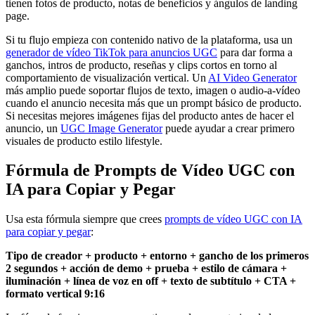
tienen fotos de producto, notas de beneficios y ángulos de landing
page.
Si tu flujo empieza con contenido nativo de la plataforma, usa un
generador de vídeo TikTok para anuncios UGC
para dar forma a
ganchos, intros de producto, reseñas y clips cortos en torno al
comportamiento de visualización vertical. Un
AI Video Generator
más amplio puede soportar flujos de texto, imagen o audio-a-vídeo
cuando el anuncio necesita más que un prompt básico de producto.
Si necesitas mejores imágenes fijas del producto antes de hacer el
anuncio, un
UGC Image Generator
puede ayudar a crear primero
visuales de producto estilo lifestyle.
Fórmula de Prompts de Vídeo UGC con
IA para Copiar y Pegar
Usa esta fórmula siempre que crees
prompts de vídeo UGC con IA
para copiar y pegar
:
Tipo de creador + producto + entorno + gancho de los primeros
2 segundos + acción de demo + prueba + estilo de cámara +
iluminación + línea de voz en off + texto de subtítulo + CTA +
formato vertical 9:16