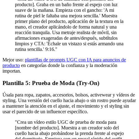
producto]. Graba en un baño frente al espejo con luz
suave de la mañana. Empieza con el gancho: 'A mi
rutina de piel le faltaba una mejora sencilla.' Muestra
primer plano del producto, aplicación de la textura en la
mano, el creador aplicándolo de forma natural y una
reacción tranquila. Usa metraje realista de móvil, sin
afirmaciones exageradas de antes/después, subtítulos
limpios y CTA: 'Échale un vistazo si estás armando una
rutina sencilla.' 9:16."
Mejor uso:
plantillas de prompts UGC con IA para anuncios de
producto
en categorías donde la confianza y la moderación
importan.
Plantilla 5: Prueba de Moda (Try-On)
Úsala para ropa, zapatos, accesorios, bolsos, activewear y vídeos de
styling. Una versión del cuello hacia abajo o sin rostro puede ayudar
a mantener la atención en el ajuste, el movimiento y el styling sin
usar el parecido de un influencer específico.
"Crea un vídeo estilo UGC de prueba de moda para
[nombre del producto]. Muestra a un creador solo del
cuello hacia abajo probándose la prenda frente al espejo
del dormitorio. Empieza con un reveal rápido del outfit