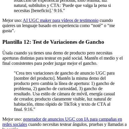
redacción de experiencia personal, tono realista, luz
natural, subtítulos y CTA: 'Puede que valga la pena si
necesitas [beneficio].' 9:16."
Mejor uso:
AI UGC maker para vídeos de testimonio
cuando
quieres un lenguaje basado en experiencia como “noté” o “me
gusta”.
Plantilla 12: Test de Variaciones de Gancho
Úsala cuando ya tienes una demo de producto pero necesitas
aperturas distintas para testear en paid social. Mantén el medio y el
final consistentes para poder juzgar mejor el gancho.
"Crea tres variaciones de gancho de anuncio UGC para
[nombre del producto]. Mantén la misma demo del
producto pero cambia la línea de apertura: 1) gancho de
problema, 2) gancho de curiosidad, 3) gancho de
resultado. Usa estilo de cámara de móvil, energía casual
de creador, producto claramente visible, luz natural de
habitación, ritmo rápido de TikTok y texto de CTA al
final. 9:16."
Mejor uso:
generador de anuncios UGC con IA para campañas en
redes sociales
cuando necesitas testear ángulos, pruebas y llamadas a