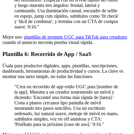
y luego muestra tres ángulos: frontal, lateral y
caminando. Usa iluminación casual, encuadre de selfie
en espejo, jump cuts rápidos, subtítulos como 'fit check'
y 'fácil de combinar', y termina con un CTA de compra
suave. 9:16."
Mejor uso:
plantillas de prompts UGC para TikTok para creadores
cuando el anuncio necesita prueba visual rápida.
Plantilla 6: Recorrido de App / SaaS
Úsala para productos digitales, apps, plantillas, suscripciones,
dashboards, herramientas de productividad y cursos. La clave es
mostrar una tarea simple, no todas las funciones.
"Crea un recorrido de app estilo UGC para [nombre de
la app]. Muestra a un creador sosteniendo un móvil y
diciendo: 'Encontré una forma más rápida de [tarea].'
Corta a planos cercanos tipo pantalla de móvil
mostrando tres pasos sencillos. Usa un escritorio
ordenado, luz natural suave, metraje de móvil en mano,
subtítulos simples, voz en off amistosa y CTA:
'Pruébalo para tu próximo [caso de uso].' 9:16."