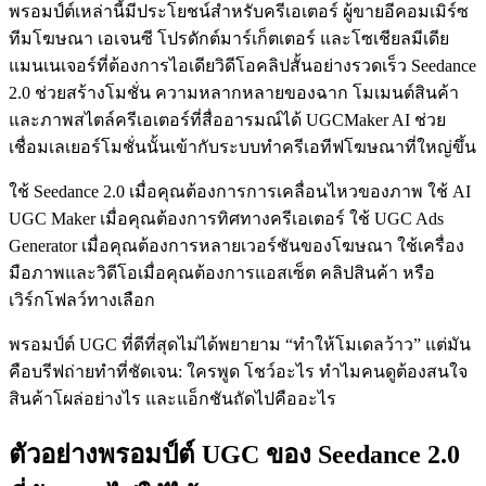
พรอมป์ต์เหล่านี้มีประโยชน์สำหรับครีเอเตอร์ ผู้ขายอีคอมเมิร์ซ
ทีมโฆษณา เอเจนซี โปรดักต์มาร์เก็ตเตอร์ และโซเชียลมีเดีย
แมนเนเจอร์ที่ต้องการไอเดียวิดีโอคลิปสั้นอย่างรวดเร็ว Seedance
2.0 ช่วยสร้างโมชั่น ความหลากหลายของฉาก โมเมนต์สินค้า
และภาพสไตล์ครีเอเตอร์ที่สื่ออารมณ์ได้ UGCMaker AI ช่วย
เชื่อมเลเยอร์โมชั่นนั้นเข้ากับระบบทำครีเอทีฟโฆษณาที่ใหญ่ขึ้น
ใช้ Seedance 2.0 เมื่อคุณต้องการการเคลื่อนไหวของภาพ ใช้ AI
UGC Maker เมื่อคุณต้องการทิศทางครีเอเตอร์ ใช้ UGC Ads
Generator เมื่อคุณต้องการหลายเวอร์ชันของโฆษณา ใช้เครื่อง
มือภาพและวิดีโอเมื่อคุณต้องการแอสเซ็ต คลิปสินค้า หรือ
เวิร์กโฟลว์ทางเลือก
พรอมป์ต์ UGC ที่ดีที่สุดไม่ได้พยายาม “ทำให้โมเดลว้าว” แต่มัน
คือบรีฟถ่ายทำที่ชัดเจน: ใครพูด โชว์อะไร ทำไมคนดูต้องสนใจ
สินค้าโผล่อย่างไร และแอ็กชันถัดไปคืออะไร
ตัวอย่างพรอมป์ต์ UGC ของ Seedance 2.0