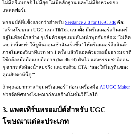
ไม่มีครีเอเตอร์ ไม่มีฮุค ไม่มีหลักฐาน และไม่มีจังหวะของ
แพลตฟอร์ม
พรอมป์ต์ที่แข็งแรงกว่าสำหรับ
Seedance 2.0 for UGC ads
คือ:
“สร้างโฆษณา UGC แนว TikTok แนวตั้ง มีครีเอเตอร์สกินแคร์
อยู่ในห้องน้ำสว่าง ๆ เริ่มด้วยฮุคแบบหันหน้าพูดกับกล้อง: ‘ไม่คิด
เลยว่านี่จะทำให้รูทีนตอนเช้าฉันเร็วขึ้น’ ให้ครีเอเตอร์ถือสินค้า
ภายในสองวินาทีแรก ทา 1 ครั้ง แล้วรีแอคด้วยรอยยิ้มธรรมชาติ
ใช้กล้องมือถือแบบถือถ่าย (handheld) คัทไว แสงธรรมชาติอ่อน
ๆ ฉากหลังห้องน้ำสมจริง และจบด้วย CTA: ‘ลองใส่ในรูทีนของ
คุณสัปดาห์นี้ดู’”
ถ้าคุณอยากวาง “มุมครีเอเตอร์” ก่อน เครื่องมือ
AI UGC Maker
ช่วยจัดทิศทางโฆษณาก่อนสร้างโมชั่นวิดีโอได้
3. แพตเทิร์นพรอมป์ต์สำหรับ UGC
โฆษณาแต่ละประเภท