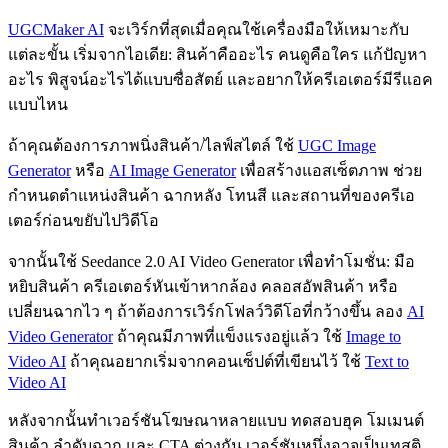
UGCMaker AI
จะเวิร์กที่สุดเมื่อคุณใช้เครื่องมือให้เหมาะกับ
แต่ละขั้น เริ่มจากไอเดีย: สินค้าคืออะไร คนดูคือใคร แก้ปัญหา
อะไร พิสูจน์อะไรได้แบบซื่อสัตย์ และอยากให้ครีเอเตอร์มีรีแอค
แบบไหน
ถ้าคุณต้องการภาพนิ่งสินค้า/ไลฟ์สไตล์ ใช้
UGC Image
Generator
หรือ
AI Image Generator
เพื่อสร้างแอสเซ็ตภาพ ช่วย
กำหนดตำแหน่งสินค้า ฉากหลัง โทนสี และสถานที่ของครีเอ
เตอร์ก่อนขยับไปวิดีโอ
จากนั้นใช้ Seedance 2.0 AI Video Generator เพื่อทำโมชั่น: มือ
หยิบสินค้า ครีเอเตอร์หันเข้าหากล้อง คลอสอัพสินค้า หรือ
เปลี่ยนฉากไว ๆ ถ้าต้องการเวิร์กโฟลว์วิดีโอที่กว้างขึ้น ลอง
AI
Video Generator
ถ้าคุณมีภาพที่แข็งแรงอยู่แล้ว ใช้
Image to
Video AI
ถ้าคุณอยากเริ่มจากคอนเซ็ปต์ที่เขียนไว้ ใช้
Text to
Video AI
หลังจากนั้นทำเวอร์ชันโฆษณาหลายแบบ ทดสอบฮุค โมเมนต์
สินค้า ลำดับฉาก และ CTA ต่างกัน เวอร์ชันหนึ่งอาจเป็นเทสติ