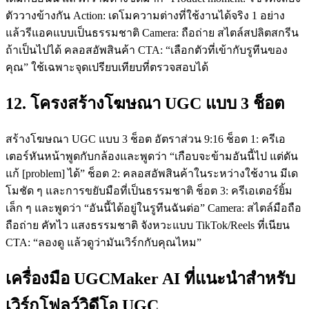
ตัววางข้างกัน Action: เดโมความต่างที่ใช้งานได้จริง 1 อย่าง
แล้วรีแอคแบบเป็นธรรมชาติ Camera: ถือถ่าย สไตล์สปลิตสกรีน
ถ้าเป็นไปได้ คลอสอัพสินค้า CTA: “เลือกตัวที่เข้ากับรูทีนของ
คุณ” ใช้เฉพาะจุดเปรียบเทียบที่ตรวจสอบได้
12. โครงสร้างโฆษณา UGC แบบ 3 ช็อต
สร้างโฆษณา UGC แบบ 3 ช็อต อัตราส่วน 9:16 ช็อต 1: ครีเอ
เตอร์หันหน้าพูดกับกล้องและพูดว่า “เกือบจะข้ามอันนี้ไป แต่ดัน
แก้ [problem] ได้” ช็อต 2: คลอสอัพสินค้าในระหว่างใช้งาน มีเด
โมชัด ๆ และการขยับมือที่เป็นธรรมชาติ ช็อต 3: ครีเอเตอร์ยิ้ม
เล็ก ๆ และพูดว่า “อันนี้ได้อยู่ในรูทีนฉันต่อ” Camera: สไตล์มือถือ
ถือถ่าย คัทไว แสงธรรมชาติ จังหวะแบบ TikTok/Reels ที่เนียน
CTA: “ลองดู แล้วดูว่ามันเวิร์กกับคุณไหม”
เครื่องมือ UGCMaker AI ที่แนะนำสำหรับ
เวิร์กโฟลว์วิดีโอ UGC