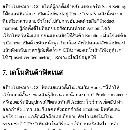
สร้างโฆษณา UGC สไตล์ผู้ก่อตั้งสำหรับแดชบอร์ด SaaS Setting:
โต๊ะออฟฟิศเล็ก ๆ เปิดแล็ปท็อปอยู่ Hook: “เราสร้างสิ่งนี้เพราะ
ทีมเสียเวลาหลายชั่วโมงไปกับการอัปเดตด้วยมือ” Product
moment: ผู้ก่อตั้งชี้ไปที่แดชบอร์ดบนหน้าจอ Action: โชว์
เวิร์กโฟลว์หนึ่งแบบก่อนและหลังใช้สินค้า Emotion: มั่นใจแต่ชิล
ๆ Camera: เปิดด้วยหันหน้าพูดกับกล้อง คัทไปคลอสอัพแล็ปท็อป
แล้วคัทกลับมาหาผู้ก่อตั้งเร็ว ๆ CTA: “จองเดโมถ้านี่ฟังดูคุ้น ๆ”
ใช้ “[insert verified metric]” เฉพาะเมื่อมีข้อมูลให้
7. เดโมสินค้าฟิตเนส
สร้างโฆษณา UGC ฟิตเนสแนวตั้งในโฮมยิม Hook: “นี่ทำให้
เวิร์กเอาต์สั้น ๆ ของฉันรู้สึกวุ่นวายน้อยลงมาก” Product moment:
ครีเอเตอร์หยิบอุปกรณ์ฟิตเนสทันที Action: โชว์การเซ็ตอัป ท่า
ออกกำลัง 1 ท่า และรีแอคหลังออกกำลัง Emotion: มีพลังและ
พอใจ Camera: กล้องมือถือแบบถือถ่าย คัทไว แสงในบ้าน
ธรรมชาติ CTA: “เพิ่มมันในเวิร์กเอาต์ที่บ้านครั้งถัดไป” หลีก