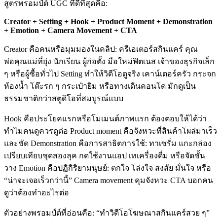
สูตรพรอมป์ต์ UGC ที่ดีที่สุดคือ:
Creator + Setting + Hook + Product Moment + Demonstration
+ Emotion + Camera Movement + CTA
Creator คือคนหรือมุมมองในคลิป: ครีเอเตอร์สกินแคร์ คุณ
พ่อคุณแม่ที่ยุ่ง นักเรียน ผู้ก่อตั้ง มือใหม่ฟิตเนส เจ้าของธุรกิจเล็ก
ๆ หรือผู้ซื้อทั่วไป Setting ทำให้วิดีโอดูจริง เคาน์เตอร์ครัว กระจก
ห้องน้ำ โต๊ะรก ๆ กระเป๋ายิม หรือทางเดินคอนโด มักดูเป็น
ธรรมชาติกว่าสตูดิโอที่สมบูรณ์แบบ
Hook คือประโยคแรกหรือโมเมนต์ภาพแรก ต้องตอบให้ได้ว่า
ทำไมคนดูควรดูต่อ Product moment คือจังหวะที่สินค้าโผล่มาเร็ว
และชัด Demonstration คือการสาธิตการใช้: ทาเซรั่ม แกะกล่อง
เปรียบเทียบชุดสองลุค กดใช้งานแอป เทเครื่องดื่ม หรือจัดชั้น
วาง Emotion คือปฏิกิริยามนุษย์: ตกใจ โล่งใจ สงสัย มั่นใจ หรือ
“น่าจะเจอเร็วกว่านี้” Camera movement คุมจังหวะ CTA บอกคน
ดูว่าต้องทำอะไรต่อ
ตัวอย่างพรอมป์ต์ที่อ่อนคือ: “ทำวิดีโอโฆษณาสกินแคร์สวย ๆ”