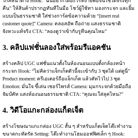
ใกล้หน้าต่าง Hook: “ฉันอยากได้อะไรที่ง่ายพอจนใช้ได้จริงทุก
คืน” ให้สินค้าปรากฏทันทีในมือ โชว์ผู้ใช้ทา มองกระจก และยิ้ม
แบบเป็นธรรมชาติ ใส่ช่วงการ์ดข้อความด้วย “[insert real
customer quote]” Camera: คลอสอัพ ถือถ่าย แสงธรรมชาติ
จังหวะแท้จริง CTA: “ลองดูว่าเข้ากับรูทีนคุณไหม”
3. คลิปแฟชั่นลองใส่พร้อมรีแอคชัน
สร้างคลิป UGC แฟชั่นแนวตั้งในห้องนอนแบบตั้งกล้องหน้า
กระจก Hook: “ไม่คิดว่าแจ็กเก็ตตัวนี้จะเข้ากับ 3 ชุดได้ แต่ดูนี่”
Product moment: ครีเอเตอร์ถือแจ็กเก็ต แล้วคัทไวไป 3 ชุด
Emotion: มั่นใจ ขี้เล่น เซอร์ไพรส์ Camera: มุมกระจกด้วยมือถือ
จัมป์คัท แสงห้องนอนธรรมชาติ CTA: “คุณจะใส่ลุคไหน?”
4. วิดีโอแกะกล่องแก็ดเจ็ต
สร้างโฆษณาแกะกล่อง UGC สั้น ๆ สำหรับแก็ดเจ็ตโต๊ะทำงาน
ขนาดกะทัดรัด Setting: โต๊ะทำงานโฮมออฟฟิศเล็ก ๆ Hook: