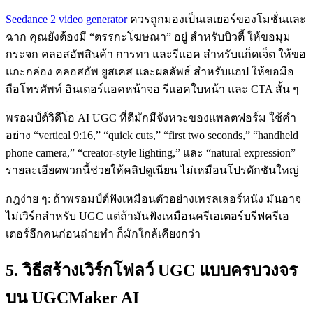
Seedance 2 video generator
ควรถูกมองเป็นเลเยอร์ของโมชั่นและ
ฉาก คุณยังต้องมี “ตรรกะโฆษณา” อยู่ สำหรับบิวตี้ ให้ขอมุม
กระจก คลอสอัพสินค้า การทา และรีแอค สำหรับแก็ดเจ็ต ให้ขอ
แกะกล่อง คลอสอัพ ยูสเคส และผลลัพธ์ สำหรับแอป ให้ขอมือ
ถือโทรศัพท์ อินเตอร์แอคหน้าจอ รีแอคใบหน้า และ CTA สั้น ๆ
พรอมป์ต์วิดีโอ AI UGC ที่ดีมักมีจังหวะของแพลตฟอร์ม ใช้คำ
อย่าง “vertical 9:16,” “quick cuts,” “first two seconds,” “handheld
phone camera,” “creator-style lighting,” และ “natural expression”
รายละเอียดพวกนี้ช่วยให้คลิปดูเนียน ไม่เหมือนโปรดักชันใหญ่
กฎง่าย ๆ: ถ้าพรอมป์ต์ฟังเหมือนตัวอย่างเทรลเลอร์หนัง มันอาจ
ไม่เวิร์กสำหรับ UGC แต่ถ้ามันฟังเหมือนครีเอเตอร์บรีฟครีเอ
เตอร์อีกคนก่อนถ่ายทำ ก็มักใกล้เคียงกว่า
5. วิธีสร้างเวิร์กโฟลว์ UGC แบบครบวงจร
บน UGCMaker AI