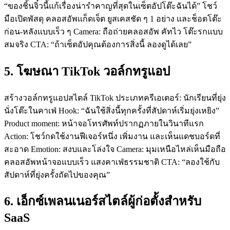
“ของชิ้นจิ๋วนี้แก้เรื่องน่ารำคาญที่สุดในเซ็ตอัปโต๊ะฉันได้” โชว์
มือเปิดพัสดุ คลอสอัพแก็ดเจ็ต ยูสเคสชัด ๆ 1 อย่าง และช็อตโต๊ะ
ก่อน-หลังแบบเร็ว ๆ Camera: ถือถ่ายคลอสอัพ คัทไว โต๊ะรกแบบ
สมจริง CTA: “ถ้าเซ็ตอัปคุณต้องการสิ่งนี้ ลองดูได้เลย”
5. โฆษณา TikTok วอล์กทรูแอป
สร้างวอล์กทรูแอปสไตล์ TikTok ประเภทครีเอเตอร์: นักเรียนที่ยุ่ง
นั่งโต๊ะในคาเฟ่ Hook: “ฉันใช้สิ่งนี้ทุกครั้งที่สัปดาห์เริ่มยุ่งเหยิง”
Product moment: หน้าจอโทรศัพท์ปรากฏภายในวินาทีแรก
Action: โชว์กดใช้งานฟีเจอร์หนึ่ง เพิ่มงาน และเห็นแดชบอร์ดที่
สะอาด Emotion: สงบและโล่งใจ Camera: มุมเหนือไหล่เห็นมือถือ
คลอสอัพหน้าจอแบบเร็ว แสงคาเฟ่ธรรมชาติ CTA: “ลองใช้กับ
สัปดาห์ที่ยุ่งครั้งถัดไปของคุณ”
6. เอ็กซ์เพลนเนอร์สไตล์ผู้ก่อตั้งสำหรับ
SaaS