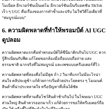
โมเนียล อีกเวอร์ชันเป็นเดโม อีกเวอร์ชันเป็นรีแอคชัน TikTok
เร็ว ๆ UGC คือเรื่องของการทำซ้ำและปรับ ไม่ใช่วิดีโอเดียวที่
“สมบูรณ์แบบ”
6. ความผิดพลาดที่ทำให้พรอมป์ต์ AI UGC
ดูปลอม
ความผิดพลาดแรกคือทำพรอมป์ต์ให้ซีนีมาติกเกินไป UGC ควร
รู้สึกเนียนกับฟีด แก้โดยขอกล้องมือถือแบบถือถ่าย แสง
ธรรมชาติ ฉากจริงที่ไม่สมบูรณ์ และเพซแบบครีเอเตอร์ที่ไว
ความผิดพลาดที่สองคือไม่มีฮุค ถ้า 2 วินาทีแรกไม่มีอะไรน่า
สนใจ คลิปจะดูช้า แก้ด้วยการเริ่มด้วยประโยคตรง ๆ โมเมนต์
สินค้าที่น่าประหลาดใจ หรือปัญหาที่เห็นได้ชัด
ความผิดพลาดที่สามคือโชว์สินค้าช้าเกินไป ในโฆษณา UGC
ส่วนใหญ่ สินค้าควรออกมาเร็ว แก้ด้วยการขอให้ครีเอเตอร์ถือ
เปิด ใช้ หรือชี้ไปที่สินค้าในไม่กี่วินาทีแรก