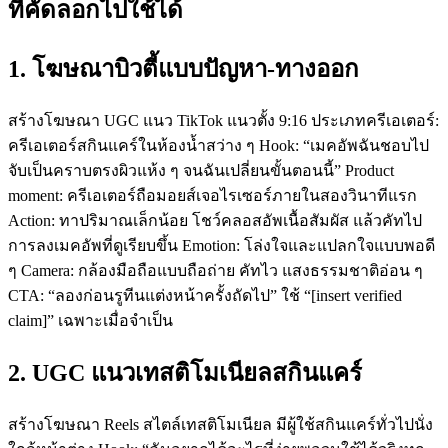
ที่คัดลอกไปใช้ได้
1. โฆษณาบิวตี้แบบปัญหา-ทางออก
สร้างโฆษณา UGC แนว TikTok แนวตั้ง 9:16 ประเภทครีเอเตอร์:
ครีเอเตอร์สกินแคร์ในห้องน้ำสว่าง ๆ Hook: “เมคอัพฉันชอบไป
จับเป็นคราบตรงผิวแห้ง ๆ จนฉันเปลี่ยนขั้นตอนนี้” Product
moment: ครีเอเตอร์ถือมอยส์เจอไรเซอร์ภายในสองวินาทีแรก
Action: ทาปริมาณเล็กน้อย โชว์คลอสอัพเนื้อสัมผัส แล้วคัทไป
การลงเมคอัพที่ดูเรียบขึ้น Emotion: โล่งใจและแปลกใจแบบพอดี
ๆ Camera: กล้องมือถือแบบถือถ่าย คัทไว แสงธรรมชาติอ่อน ๆ
CTA: “ลองก่อนรูทีนแต่งหน้าครั้งถัดไป” ใช้ “[insert verified
claim]” เฉพาะเมื่อจำเป็น
2. UGC แนวเทสติโมเนียลสกินแคร์
สร้างโฆษณา Reels สไตล์เทสติโมเนียล มีผู้ใช้สกินแคร์ทั่วไปนั่ง