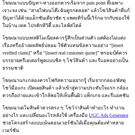
โฆษณาแบบปัญหา-ทางออกควรเริ่มจาก pain point ที่เฉพาะ
เจาะจง เช่น: “สายไฟบนโต๊ะฉันดูรกตลอด” แล้วโชว์สินค้าที่แก้
ปัญหาได้ด้วยแอ็กชันเดียวชัด ๆ แพตเทิร์นนี้เวิร์กมากกับของใช้
ในบ้าน เทค โปรดักทิวิตี้ และไลฟ์สไตล์
โฆษณาแบบเทสติโมเนียลควรรู้สึกเป็นส่วนตัว แต่ต้องไม่แต่ง
เรื่องหรืออ้างผลลัพธ์ปลอม ใช้ตัวแทนข้อความอย่าง “[insert
verified claim]” หรือ “[insert real customer quote]” พรอมป์ต์ควร
บรรยายครีเอเตอร์พูดแบบชิล ๆ โชว์สินค้า และรีแอคอย่างเป็น
ธรรมชาติ
โฆษณาแกะกล่องควรโฟกัสความอยากรู้ เริ่มจากกล่อง/พัสดุ
โชว์มือแกะ เปิดเผยสินค้า แล้วเข้าสู่ความประทับใจแรก กล้อง
ควรถือถ่ายและเข้าใกล้พอให้เห็นพื้นผิว แพ็กเกจ และรีแอคชัน
โฆษณาเดโมสินค้าควรตรง ๆ: โชว์ว่าสินค้าทำอะไร ทำงาน
อย่างไร และเปลี่ยนอะไรหลังใช้ เครื่องมือ
UGC Ads Generator
ช่วยโครงสร้างแบบเน้นคอนเวอร์ชันได้เมื่อคุณต้องทำหลาย
เวอร์ชัน