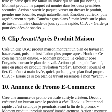
testé ça parce qu’il me fallait un snack qui ne soit pas boring. »
Moment produit : le paquet est montré dans les deux premières
secondes. Action : ouvrir le paquet, verser ou dresser le produit,
prendre une bouchée, réagir naturellement. Émotion : curieux, puis
agréablement surpris. Caméra : gros plans à main levée sur le plan
de travail, lumière chaude de jour, rythme rapide. CTA : « Garde ça
pour des idées de snacks. »
9. Clip Avant/Après Produit Maison
Crée un clip UGC produit maison montrant un plan de travail en
bazar avant, puis une installation plus propre après. Hook : « Ce
coin me rendait dingue. » Moment produit : le créateur pose
l’organisateur sur le plan de travail. Action : plan rapide “avant”,
mise en place du produit, révélation “après”. Émotion : soulagé et
fier. Caméra : à main levée, quick push-in, gros plan final propre.
CTA : « Essaie ça si ton plan de travail ressemble à mon “avant”. »
10. Annonce de Promo E-Commerce
Crée une annonce de promo verticale au style créateur. Décor :
créateur à un bureau avec le produit à côté. Hook : « Petit rappel
rapide : c’est celui que je prendrais avant la fin de la promo. »
Moment produit : produit montré immédiatement. Action : montrer