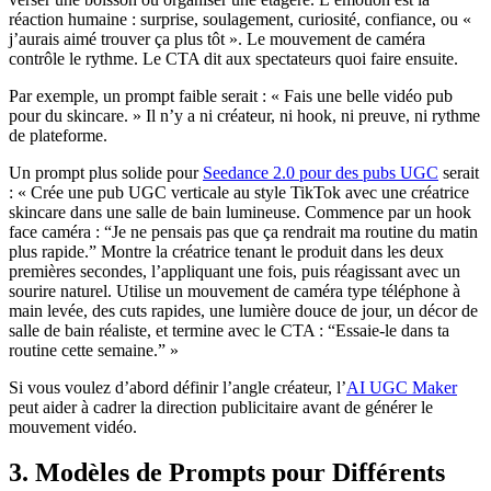
réaction humaine : surprise, soulagement, curiosité, confiance, ou «
j’aurais aimé trouver ça plus tôt ». Le mouvement de caméra
contrôle le rythme. Le CTA dit aux spectateurs quoi faire ensuite.
Par exemple, un prompt faible serait : « Fais une belle vidéo pub
pour du skincare. » Il n’y a ni créateur, ni hook, ni preuve, ni rythme
de plateforme.
Un prompt plus solide pour
Seedance 2.0 pour des pubs UGC
serait
: « Crée une pub UGC verticale au style TikTok avec une créatrice
skincare dans une salle de bain lumineuse. Commence par un hook
face caméra : “Je ne pensais pas que ça rendrait ma routine du matin
plus rapide.” Montre la créatrice tenant le produit dans les deux
premières secondes, l’appliquant une fois, puis réagissant avec un
sourire naturel. Utilise un mouvement de caméra type téléphone à
main levée, des cuts rapides, une lumière douce de jour, un décor de
salle de bain réaliste, et termine avec le CTA : “Essaie-le dans ta
routine cette semaine.” »
Si vous voulez d’abord définir l’angle créateur, l’
AI UGC Maker
peut aider à cadrer la direction publicitaire avant de générer le
mouvement vidéo.
3. Modèles de Prompts pour Différents