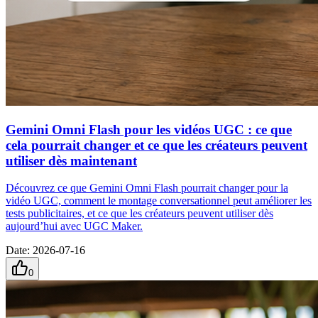
Gemini Omni Flash pour les vidéos UGC : ce que
cela pourrait changer et ce que les créateurs peuvent
utiliser dès maintenant
Découvrez ce que Gemini Omni Flash pourrait changer pour la
vidéo UGC, comment le montage conversationnel peut améliorer les
tests publicitaires, et ce que les créateurs peuvent utiliser dès
aujourd’hui avec UGC Maker.
Date
:
2026-07-16
0