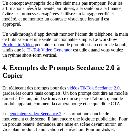
Un concept avant/après doit être clair mais pas trompeur. Pour les
affirmations liées à la beauté, au fitness, à la santé ou à la finance,
évitez les promesses exagérées. Utilisez un langage vérifié et
modéré, et ne montrez un contraste visuel que lorsqu’il est
approprié.
Un walkthrough d’app devrait montrer l’écran du téléphone, la main
de l’utilisateur et une seule fonctionnalité simple. Le workflow
Product to Video
peut aider quand le produit est au centre de la pub,
tandis que le
TikTok Video Generator
est utile quand vous voulez
un rythme short-form vertical.
4. Exemples de Prompts Seedance 2.0 à
Copier
En rédigeant des prompts pour des
vidéos TikTok Seedance 2.0
,
gardez-les courts mais complets. Un bon prompt doit dire au modèle
qui est à l’écran, où il se trouve, ce qui se passe d’abord, quand le
produit apparaît, comment la caméra bouge et ce que dit le CTA.
Le
générateur vidéo Seedance 2
est surtout une couche de
mouvement et de scène. Il faut encore une logique publicitaire. Pour
un produit beauté, demandez une mise en scène devant miroir, un
gros plan produit, l’application et la réaction. Pour un gadget,