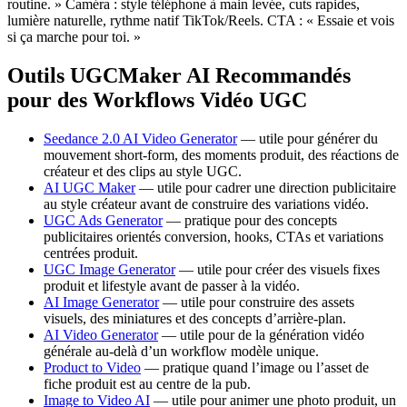
routine. » Caméra : style téléphone à main levée, cuts rapides,
lumière naturelle, rythme natif TikTok/Reels. CTA : « Essaie et vois
si ça marche pour toi. »
Outils UGCMaker AI Recommandés
pour des Workflows Vidéo UGC
Seedance 2.0 AI Video Generator
— utile pour générer du
mouvement short-form, des moments produit, des réactions de
créateur et des clips au style UGC.
AI UGC Maker
— utile pour cadrer une direction publicitaire
au style créateur avant de construire des variations vidéo.
UGC Ads Generator
— pratique pour des concepts
publicitaires orientés conversion, hooks, CTAs et variations
centrées produit.
UGC Image Generator
— utile pour créer des visuels fixes
produit et lifestyle avant de passer à la vidéo.
AI Image Generator
— utile pour construire des assets
visuels, des miniatures et des concepts d’arrière-plan.
AI Video Generator
— utile pour de la génération vidéo
générale au-delà d’un workflow modèle unique.
Product to Video
— pratique quand l’image ou l’asset de
fiche produit est au centre de la pub.
Image to Video AI
— utile pour animer une photo produit, un