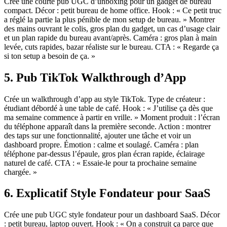
Crée une courte pub UGC d’unboxing pour un gadget de bureau
compact. Décor : petit bureau de home office. Hook : « Ce petit truc
a réglé la partie la plus pénible de mon setup de bureau. » Montrer
des mains ouvrant le colis, gros plan du gadget, un cas d’usage clair
et un plan rapide du bureau avant/après. Caméra : gros plan à main
levée, cuts rapides, bazar réaliste sur le bureau. CTA : « Regarde ça
si ton setup a besoin de ça. »
5. Pub TikTok Walkthrough d’App
Crée un walkthrough d’app au style TikTok. Type de créateur :
étudiant débordé à une table de café. Hook : « J’utilise ça dès que
ma semaine commence à partir en vrille. » Moment produit : l’écran
du téléphone apparaît dans la première seconde. Action : montrer
des taps sur une fonctionnalité, ajouter une tâche et voir un
dashboard propre. Émotion : calme et soulagé. Caméra : plan
téléphone par-dessus l’épaule, gros plan écran rapide, éclairage
naturel de café. CTA : « Essaie-le pour ta prochaine semaine
chargée. »
6. Explicatif Style Fondateur pour SaaS
Crée une pub UGC style fondateur pour un dashboard SaaS. Décor
: petit bureau, laptop ouvert. Hook : « On a construit ça parce que