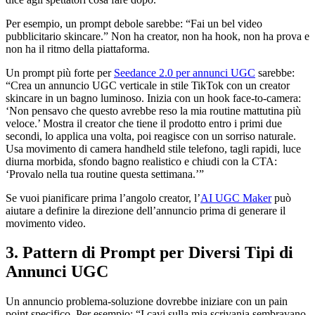
Per esempio, un prompt debole sarebbe: “Fai un bel video
pubblicitario skincare.” Non ha creator, non ha hook, non ha prova e
non ha il ritmo della piattaforma.
Un prompt più forte per
Seedance 2.0 per annunci UGC
sarebbe:
“Crea un annuncio UGC verticale in stile TikTok con un creator
skincare in un bagno luminoso. Inizia con un hook face-to-camera:
‘Non pensavo che questo avrebbe reso la mia routine mattutina più
veloce.’ Mostra il creator che tiene il prodotto entro i primi due
secondi, lo applica una volta, poi reagisce con un sorriso naturale.
Usa movimento di camera handheld stile telefono, tagli rapidi, luce
diurna morbida, sfondo bagno realistico e chiudi con la CTA:
‘Provalo nella tua routine questa settimana.’”
Se vuoi pianificare prima l’angolo creator, l’
AI UGC Maker
può
aiutare a definire la direzione dell’annuncio prima di generare il
movimento video.
3. Pattern di Prompt per Diversi Tipi di
Annunci UGC
Un annuncio problema-soluzione dovrebbe iniziare con un pain
point specifico. Per esempio: “I cavi sulla mia scrivania sembravano