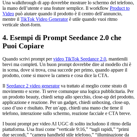
Una walkthrough di app dovrebbe mostrare lo schermo del telefono,
la mano dell’utente e una feature semplice. Il workflow
Product to
Video
può aiutare quando il prodotto è il centro dell’annuncio,
mentre il
TikTok Video Generator
è utile quando vuoi ritmo
verticale short-form.
4. Esempi di Prompt Seedance 2.0 che
Puoi Copiare
Quando scrivi prompt per
video TikTok Seedance 2.0
, mantienili
brevi ma completi. Un buon prompt dovrebbe dire al modello chi è
in scena, dove si trova, cosa succede per primo, quando appare il
prodotto, come si muove la camera e cosa dice la CTA.
Il
Seedance 2 video generator
va trattato al meglio come strato di
movimento e scene. Ti serve comunque una logica pubblicitaria. Per
un prodotto beauty, chiedi setup allo specchio, close-up del prodotto,
applicazione e reazione. Per un gadget, chiedi unboxing, close-up,
caso d’uso e risultato. Per un’app, chiedi una mano che tiene il
telefono, interazione sullo schermo, reazione facciale e CTA breve.
I buoni prompt per video AI UGC di solito includono il ritmo della
piattaforma. Usa frasi come “verticale 9:16,” “tagli rapidi,” “primi
due secondi,” “camera handheld stile telefono,” “illuminazione da