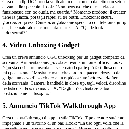
Crea una clip UGC moda verticale in una camera da letto con setup
davanti allo specchio. Hook: “Non pensavo che questa giacca
funzionasse con tre outfit, ma guarda.” Momento prodotto: il creator
tiene la giacca, poi tagli rapidi su tre outfit. Emozione: sicura,
giocosa, sorpresa. Camera: angolazione specchio con telefono, jump
cut, luce naturale da camera da letto. CTA: “Quale look
indosseresti?”
4. Video Unboxing Gadget
Crea un breve annuncio UGC unboxing per un gadget compatto da
scrivania. Ambientazione: piccola scrivania in home office. Hook:
“Questa cosina minuscola ha sistemato la parte più fastidiosa della
mia postazione.” Mostra le mani che aprono il pacco, close-up del
gadget, un caso d’uso chiaro e un rapido scatto before-and-after
della scrivania. Camera: handheld in close-up, tagli veloci, disordine
realistico sulla scrivania. CTA: “Dagli un’occhiata se la tua
postazione ne ha bisogno.”
5. Annuncio TikTok Walkthrough App
Crea una walkthrough di app in stile TikTok. Tipo creator: studente
impegnato a un tavolino di un bar. Hook: “La uso ogni volta che la
mia settimana inizia a diventare un caos.” Momento prodotto: lo