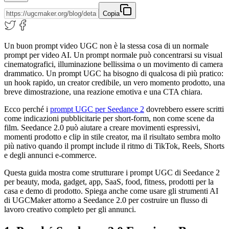
Copia
Un buon prompt video UGC non è la stessa cosa di un normale
prompt per video AI. Un prompt normale può concentrarsi su visual
cinematografici, illuminazione bellissima o un movimento di camera
drammatico. Un prompt UGC ha bisogno di qualcosa di più pratico:
un hook rapido, un creator credibile, un vero momento prodotto, una
breve dimostrazione, una reazione emotiva e una CTA chiara.
Ecco perché i
prompt UGC per Seedance 2
dovrebbero essere scritti
come indicazioni pubblicitarie per short-form, non come scene da
film. Seedance 2.0 può aiutare a creare movimenti espressivi,
momenti prodotto e clip in stile creator, ma il risultato sembra molto
più nativo quando il prompt include il ritmo di TikTok, Reels, Shorts
e degli annunci e-commerce.
Questa guida mostra come strutturare i prompt UGC di Seedance 2
per beauty, moda, gadget, app, SaaS, food, fitness, prodotti per la
casa e demo di prodotto. Spiega anche come usare gli strumenti AI
di UGCMaker attorno a Seedance 2.0 per costruire un flusso di
lavoro creativo completo per gli annunci.