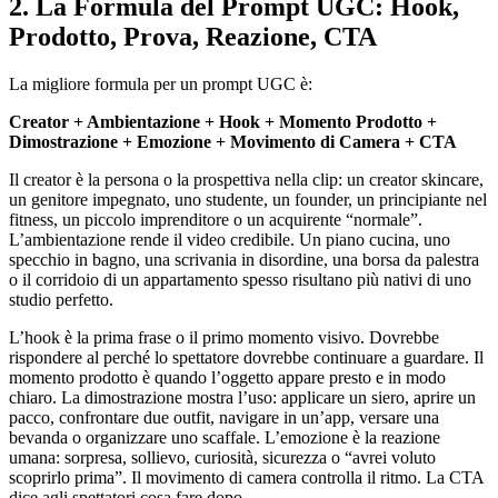
2. La Formula del Prompt UGC: Hook,
Prodotto, Prova, Reazione, CTA
La migliore formula per un prompt UGC è:
Creator + Ambientazione + Hook + Momento Prodotto +
Dimostrazione + Emozione + Movimento di Camera + CTA
Il creator è la persona o la prospettiva nella clip: un creator skincare,
un genitore impegnato, uno studente, un founder, un principiante nel
fitness, un piccolo imprenditore o un acquirente “normale”.
L’ambientazione rende il video credibile. Un piano cucina, uno
specchio in bagno, una scrivania in disordine, una borsa da palestra
o il corridoio di un appartamento spesso risultano più nativi di uno
studio perfetto.
L’hook è la prima frase o il primo momento visivo. Dovrebbe
rispondere al perché lo spettatore dovrebbe continuare a guardare. Il
momento prodotto è quando l’oggetto appare presto e in modo
chiaro. La dimostrazione mostra l’uso: applicare un siero, aprire un
pacco, confrontare due outfit, navigare in un’app, versare una
bevanda o organizzare uno scaffale. L’emozione è la reazione
umana: sorpresa, sollievo, curiosità, sicurezza o “avrei voluto
scoprirlo prima”. Il movimento di camera controlla il ritmo. La CTA
dice agli spettatori cosa fare dopo.