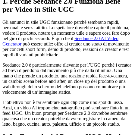
1. Perché Seedance 2.0 Funziona Bene
per Video in Stile UGC
Gli annunci in stile UGC funzionano perché sembrano rapidi,
personali e senza attrito. Lo spettatore dovrebbe capire il problema,
vedere il prodotto, notare un momento utile e sapere cosa fare dopo
nel giro di pochi secondi. È qui che il
Seedance 2.0 AI Video
Generator
può essere utile: offre ai creator uno strato di movimento
per concetti short-form, demo di prodotto, reazioni da creator e test
rapidi di varianti pubblicitarie.
Seedance 2.0 è particolarmente rilevante per l’UGC perché i creator
ad brevi dipendono dal movimento più che dalla rifinitura. Una
mano che prende un prodotto, una reazione rapida face-to-camera,
un cambio scena before-and-after, un close-up del prodotto o una
walkthrough dello schermo del telefono possono comunicare più
velocemente di un’immagine statica.
L’obiettivo non è far sembrare ogni clip come uno spot di lusso.
Anzi, un video AI troppo cinematografico può sembrare finto in un
feed UGC. Un buon prompt per Seedance 2.0 dovrebbe sembrare
qualcosa che un creator potrebbe davvero registrare in camera da
letto, bagno, cucina, auto, palestra, ufficio o un piccolo studio.