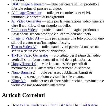
UGC Image Generator
— utile per creare still di prodotto e
lifestyle prima di passare al video.
AI Image Generator
— utile per costruire asset visivi,
thumbnail e concetti di background.
AI Video Generator
— utile per la generazione video generica
oltre il workflow di un singolo modello.
Product to Video
— pratico quando l’immagine prodotto o
l’asset della scheda prodotto è al centro dell’annuncio.
Image to Video AI
— utile per animare una foto prodotto, uno
still del creator o un’immagine lifestyle.
Text to Video AI
— utile quando vuoi partire da una scena
scritta o da un concetto pubblicitario.
TikTok Video Generator
— progettato per il ritmo dei video
verticali short-form e concetti nativi della piattaforma.
HappyHorse 1.0
— vale la pena testarlo per stili di
movimento UGC alternativi e esperimenti di short ad.
Nano Banana 2
— utile per asset pubblicitari basati su
immagini, scene prodotto e visual in stile creator.
Kling 3.0
— utile per test di short video ricchi di movimento e
workflow image-to-video alternativi.
Articoli Correlati
How to Use Seedance 2.0 for UGC Ads That Feel Native