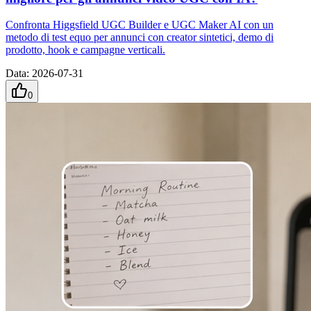
Confronta Higgsfield UGC Builder e UGC Maker AI con un
metodo di test equo per annunci con creator sintetici, demo di
prodotto, hook e campagne verticali.
Data
:
2026-07-31
0