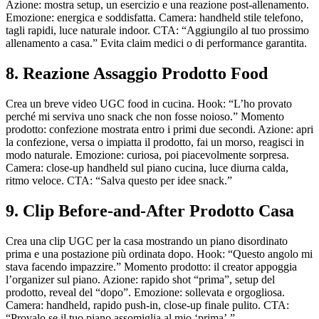
Azione: mostra setup, un esercizio e una reazione post-allenamento.
Emozione: energica e soddisfatta. Camera: handheld stile telefono,
tagli rapidi, luce naturale indoor. CTA: “Aggiungilo al tuo prossimo
allenamento a casa.” Evita claim medici o di performance garantita.
8. Reazione Assaggio Prodotto Food
Crea un breve video UGC food in cucina. Hook: “L’ho provato
perché mi serviva uno snack che non fosse noioso.” Momento
prodotto: confezione mostrata entro i primi due secondi. Azione: apri
la confezione, versa o impiatta il prodotto, fai un morso, reagisci in
modo naturale. Emozione: curiosa, poi piacevolmente sorpresa.
Camera: close-up handheld sul piano cucina, luce diurna calda,
ritmo veloce. CTA: “Salva questo per idee snack.”
9. Clip Before-and-After Prodotto Casa
Crea una clip UGC per la casa mostrando un piano disordinato
prima e una postazione più ordinata dopo. Hook: “Questo angolo mi
stava facendo impazzire.” Momento prodotto: il creator appoggia
l’organizer sul piano. Azione: rapido shot “prima”, setup del
prodotto, reveal del “dopo”. Emozione: sollevata e orgogliosa.
Camera: handheld, rapido push-in, close-up finale pulito. CTA:
“Provalo se il tuo piano assomiglia al mio ‘prima’.”