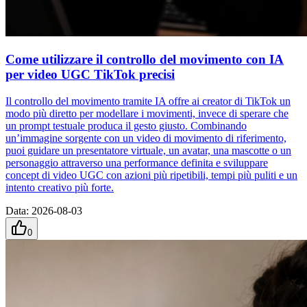
Come utilizzare il controllo del movimento con IA
per video UGC TikTok precisi
Il controllo del movimento tramite IA offre ai creator di TikTok un
modo più diretto per modellare i movimenti, invece di sperare che
un prompt testuale produca il gesto giusto. Combinando
un’immagine sorgente con un video di movimento di riferimento,
puoi guidare un presentatore virtuale, un avatar, una mascotte o un
personaggio attraverso una performance definita e sviluppare
concept di video UGC con azioni più ripetibili, tempi più puliti e un
intento creativo più forte.
Data
:
2026-08-03
0