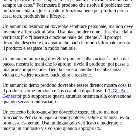
sempre un caos.” Poi mostra il prodotto che risolve il problema con
un’azione chiara. Questo pattern funziona bene per prodotti per la
casa, tech, produttività e lifestyle.
Un annuncio testimonial dovrebbe sembrare personale, ma non deve
inventare affermazioni false. Usa placeholder come “[inserisci claim
verificato]” o “[inserisci citazione reale del cliente].” Il prompt
dovrebbe descrivere un creator che parla in modo informale, mostra
il prodotto e reagisce in modo naturale.
Un annuncio unboxing dovrebbe puntare sulla curiosità. Inizia dal
pacco, mostra le mani che lo aprono, rivela il prodotto, poi passa a
una prima impressione. Tieni la camera handheld e abbastanza
vicina da vedere texture, packaging e reazione.
Un annuncio demo prodotto dovrebbe essere diretto: mostra cosa fa
il prodotto, come funziona e cosa cambia dopo l’uso. L’
UGC Ads
Generator
può supportare questa struttura orientata alla conversione
quando servono più varianti.
Un concetto before-and-after dovrebbe essere chiaro ma non
fuorviante. Per claim legati a beauty, fitness, salute o finanza, evita
promesse esagerate. Usa un linguaggio verificato e moderato e
mostra un contrasto visivo solo quando appropriato.