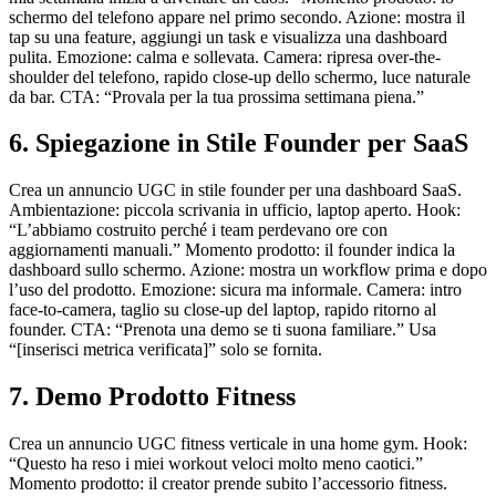
schermo del telefono appare nel primo secondo. Azione: mostra il
tap su una feature, aggiungi un task e visualizza una dashboard
pulita. Emozione: calma e sollevata. Camera: ripresa over-the-
shoulder del telefono, rapido close-up dello schermo, luce naturale
da bar. CTA: “Provala per la tua prossima settimana piena.”
6. Spiegazione in Stile Founder per SaaS
Crea un annuncio UGC in stile founder per una dashboard SaaS.
Ambientazione: piccola scrivania in ufficio, laptop aperto. Hook:
“L’abbiamo costruito perché i team perdevano ore con
aggiornamenti manuali.” Momento prodotto: il founder indica la
dashboard sullo schermo. Azione: mostra un workflow prima e dopo
l’uso del prodotto. Emozione: sicura ma informale. Camera: intro
face-to-camera, taglio su close-up del laptop, rapido ritorno al
founder. CTA: “Prenota una demo se ti suona familiare.” Usa
“[inserisci metrica verificata]” solo se fornita.
7. Demo Prodotto Fitness
Crea un annuncio UGC fitness verticale in una home gym. Hook:
“Questo ha reso i miei workout veloci molto meno caotici.”
Momento prodotto: il creator prende subito l’accessorio fitness.