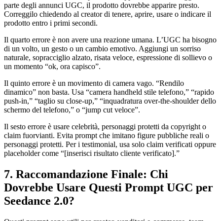
parte degli annunci UGC, il prodotto dovrebbe apparire presto.
Correggilo chiedendo al creator di tenere, aprire, usare o indicare il
prodotto entro i primi secondi.
Il quarto errore è non avere una reazione umana. L’UGC ha bisogno
di un volto, un gesto o un cambio emotivo. Aggiungi un sorriso
naturale, sopracciglio alzato, risata veloce, espressione di sollievo o
un momento “ok, ora capisco”.
Il quinto errore è un movimento di camera vago. “Rendilo
dinamico” non basta. Usa “camera handheld stile telefono,” “rapido
push-in,” “taglio su close-up,” “inquadratura over-the-shoulder dello
schermo del telefono,” o “jump cut veloce”.
Il sesto errore è usare celebrità, personaggi protetti da copyright o
claim fuorvianti. Evita prompt che imitano figure pubbliche reali o
personaggi protetti. Per i testimonial, usa solo claim verificati oppure
placeholder come “[inserisci risultato cliente verificato].”
7. Raccomandazione Finale: Chi
Dovrebbe Usare Questi Prompt UGC per
Seedance 2.0?