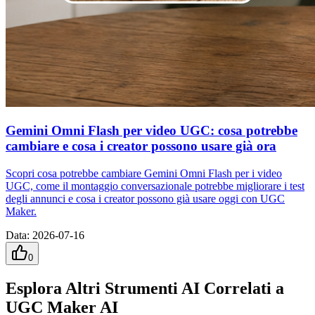
Gemini Omni Flash per video UGC: cosa potrebbe
cambiare e cosa i creator possono usare già ora
Scopri cosa potrebbe cambiare Gemini Omni Flash per i video
UGC, come il montaggio conversazionale potrebbe migliorare i test
degli annunci e cosa i creator possono già usare oggi con UGC
Maker.
Data
:
2026-07-16
0
Esplora Altri Strumenti AI Correlati a
UGC Maker AI