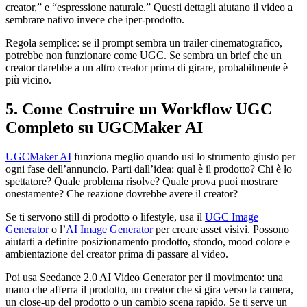
creator,” e “espressione naturale.” Questi dettagli aiutano il video a
sembrare nativo invece che iper-prodotto.
Regola semplice: se il prompt sembra un trailer cinematografico,
potrebbe non funzionare come UGC. Se sembra un brief che un
creator darebbe a un altro creator prima di girare, probabilmente è
più vicino.
5. Come Costruire un Workflow UGC
Completo su UGCMaker AI
UGCMaker AI
funziona meglio quando usi lo strumento giusto per
ogni fase dell’annuncio. Parti dall’idea: qual è il prodotto? Chi è lo
spettatore? Quale problema risolve? Quale prova puoi mostrare
onestamente? Che reazione dovrebbe avere il creator?
Se ti servono still di prodotto o lifestyle, usa il
UGC Image
Generator
o l’
AI Image Generator
per creare asset visivi. Possono
aiutarti a definire posizionamento prodotto, sfondo, mood colore e
ambientazione del creator prima di passare al video.
Poi usa Seedance 2.0 AI Video Generator per il movimento: una
mano che afferra il prodotto, un creator che si gira verso la camera,
un close-up del prodotto o un cambio scena rapido. Se ti serve un