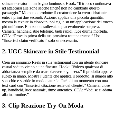
skincare creator in un bagno luminoso. Hook: “Il trucco continuava
ad attaccarsi alle zone secche finché non ho cambiato questo
passaggio.” Momento prodotto: il creator tiene la crema idratante
entro i primi due secondi. Azione: applica una piccola quantità,
mostra la texture in close-up, poi taglia su un’applicazione del trucco
più uniforme. Emozione: sollevata e piacevolmente sorpresa.
Camera: handheld stile telefono, tagli rapidi, luce diurna morbida.
CTA: “Provalo prima della tua prossima routine trucco.” Usa
“[inserisci claim verificato]” solo se necessario.
2. UGC Skincare in Stile Testimonial
Crea un annuncio Reels in stile testimonial con un utente skincare
casual seduto vicino a una finestra. Hook: “Volevo qualcosa di
abbastanza semplice da usare davvero ogni sera.” Il prodotto appare
subito in mano. Mostra l’utente che applica il prodotto, si guarda allo
specchio e sorride in modo naturale. Includi un momento con una
text-card con “[inserisci citazione reale del cliente].” Camera: close-
up, handheld, luce naturale, ritmo autentico. CTA: “Vedi se si adatta
alla tua routine.”
3. Clip Reazione Try-On Moda