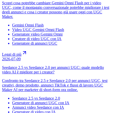
Scopri cosa potrebbe cambiare Gemini Omni Flash per i video
UGC, come il montaggio conversazionale potrebbe migliorare i test
degli annunci e cosa i creator possono già usare oggi con UGC
Maker.
Gemini Omni Flash
Video UGC Gemini Omni Flash
Generatore video Gemini Omni
Creatore di video UGC con IA
Generatore di annunci UGC
Leggi di più
2026-07-09
Seedance 2.5 vs Seedance 2.0 per annunci UGC: quale modello
video AI è migliore per i creator?
Confronto tra Seedance 2.5 e Seedance 2.0 per annunci UGC, test
creativi, demo prodotto, annunci TikTok e flussi di lavoro UGC
Maker AI per marketer di short-form ora online.
Seedance 2.5 vs Seedance 2.0
Generatore di annunci UGC con IA
Annunci video Seedance con IA
Generatore di video con IA