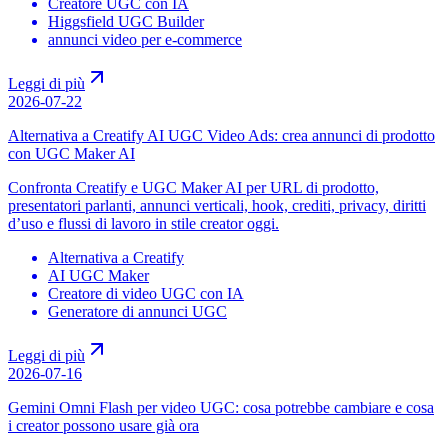
Creatore UGC con IA
Higgsfield UGC Builder
annunci video per e-commerce
Leggi di più
2026-07-22
Alternativa a Creatify AI UGC Video Ads: crea annunci di prodotto
con UGC Maker AI
Confronta Creatify e UGC Maker AI per URL di prodotto,
presentatori parlanti, annunci verticali, hook, crediti, privacy, diritti
d’uso e flussi di lavoro in stile creator oggi.
Alternativa a Creatify
AI UGC Maker
Creatore di video UGC con IA
Generatore di annunci UGC
Leggi di più
2026-07-16
Gemini Omni Flash per video UGC: cosa potrebbe cambiare e cosa
i creator possono usare già ora