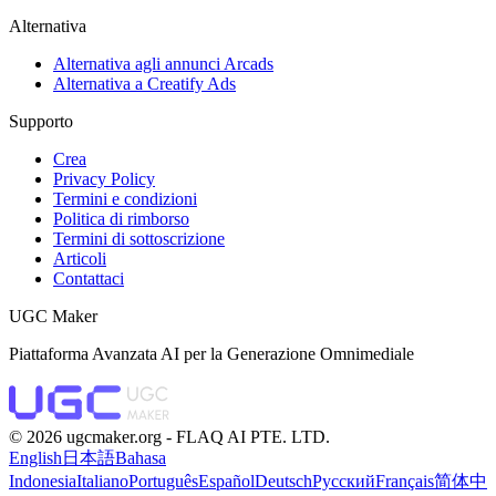
Alternativa
Alternativa agli annunci Arcads
Alternativa a Creatify Ads
Supporto
Crea
Privacy Policy
Termini e condizioni
Politica di rimborso
Termini di sottoscrizione
Articoli
Contattaci
UGC Maker
Piattaforma Avanzata AI per la Generazione Omnimediale
©️ 2026 ugcmaker.org -
FLAQ AI PTE. LTD.
English
日本語
Bahasa
Indonesia
Italiano
Português
Español
Deutsch
Русский
Français
简体中