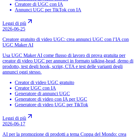
Creatore di UGC con IA
Annunci UGC per TikTok con IA
Leggi di più
2026-06-25
Creatore gratuito di video UGC: crea annunci UGC con l’IA con
UGC Maker AI
Usa UGC Maker AI come flusso di lavoro di prova gratuita per
creator di video UGC per annunci in formato talking-head, demo di
prodotto, test degli hook, script, CTA e test delle varianti degli
annunci oggi stesso.
Creator di video UGC gratuito
Creator UGC con IA
Generatore di annunci UGC
Generatore di video con IA per UGC
Generatore di video UGC per TikTok
Leggi di più
2026-06-17
AI per la promozione di prodotti a tema Coppa del Mondo: crea