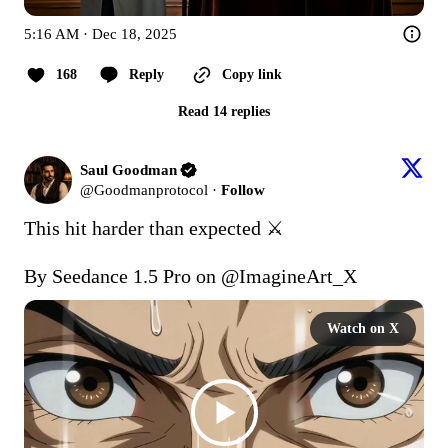
5:16 AM · Dec 18, 2025
168
Reply
Copy link
Read 14 replies
Saul Goodman
@
Goodmanprotocol
·
Follow
This hit harder than expected ⚔️

By Seedance 1.5 Pro on 
@ImagineArt_X
Watch on X