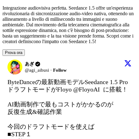
Integrazione audiovisiva perfetta. Seedance 1.5 offre un'esperienza
rivoluzionaria di sincronizzazione audio-video nativa, ottenendo un
allineamento a livello di millisecondo tra immagini e suono
ambientale. Dal movimento della telecamera cinematografica alla
sottile espressione dinamica, non c'è bisogno di post-produzione:
basta un suggerimento e la tua visione prende forma. Scopri come i
creatori definiscono l'impatto con Seedance 1.5!
Prova ora
あぎ
@
agi_aibusi
·
Follow
ByteDanceの最新動画モデルSeedance 1.5 Pro

ドラフトモードがFloyo 
@FloyoAI
  に搭載！

AI動画制作で最もコストがかかるのが

反復生成&確認作業

今回のドラフトモードを使えば

■STEP１
