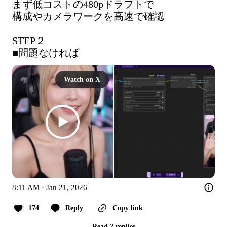
まず低コストの480pドラフトで

構成やカメラワークを高速で確認

STEP２

■問題なければ
Watch on X
8:11 AM · Jan 21, 2026
174
Reply
Copy link
Read 2 replies