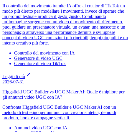
Il controllo del movimento tramite IA offre ai creator di TikTok un
modo più diretto per modellare i movimenti, invece di sperare che
un prompt testuale produca il gesto giusto. Combinando
un’immagine sorgente con un video di movimento di riferimento,
puoi guidare un presentatore virtuale, un avatar, una mascotte o un
personaggio attraverso una performance definita e sviluppare
concept di video UGC con azioni più ripetibili, tempi più puliti e un
intento creativo più forte.
Controllo del movimento con IA
Generatore di video UGC
Generatore di video TikTok
Leggi di più
2026-07-31
Higgsfield UGC Builder vs UGC Maker AI: Quale è migliore per
gli annunci video UGC con IA?
Confronta Higgsfield UGC Builder e UGC Maker AI con un
metodo di test equo per annunci con creator sintetici, demo di
prodotto, hook e campagne verticali.
Annunci video UGC con IA