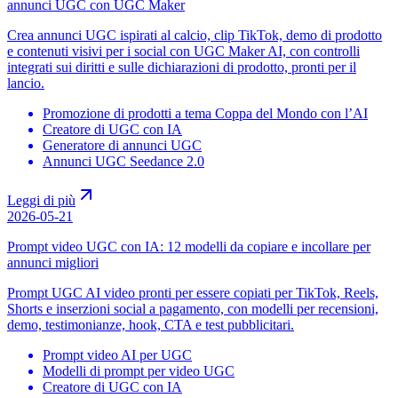
annunci UGC con UGC Maker
Crea annunci UGC ispirati al calcio, clip TikTok, demo di prodotto
e contenuti visivi per i social con UGC Maker AI, con controlli
integrati sui diritti e sulle dichiarazioni di prodotto, pronti per il
lancio.
Promozione di prodotti a tema Coppa del Mondo con l’AI
Creatore di UGC con IA
Generatore di annunci UGC
Annunci UGC Seedance 2.0
Leggi di più
2026-05-21
Prompt video UGC con IA: 12 modelli da copiare e incollare per
annunci migliori
Prompt UGC AI video pronti per essere copiati per TikTok, Reels,
Shorts e inserzioni social a pagamento, con modelli per recensioni,
demo, testimonianze, hook, CTA e test pubblicitari.
Prompt video AI per UGC
Modelli di prompt per video UGC
Creatore di UGC con IA