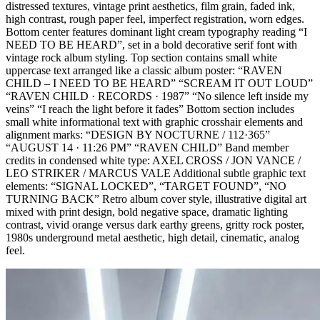
distressed textures, vintage print aesthetics, film grain, faded ink,
high contrast, rough paper feel, imperfect registration, worn edges.
Bottom center features dominant light cream typography reading “I
NEED TO BE HEARD”, set in a bold decorative serif font with
vintage rock album styling. Top section contains small white
uppercase text arranged like a classic album poster: “RAVEN
CHILD – I NEED TO BE HEARD” “SCREAM IT OUT LOUD”
“RAVEN CHILD · RECORDS · 1987” “No silence left inside my
veins” “I reach the light before it fades” Bottom section includes
small white informational text with graphic crosshair elements and
alignment marks: “DESIGN BY NOCTURNE / 112·365”
“AUGUST 14 · 11:26 PM” “RAVEN CHILD” Band member
credits in condensed white type: AXEL CROSS / JON VANCE /
LEO STRIKER / MARCUS VALE Additional subtle graphic text
elements: “SIGNAL LOCKED”, “TARGET FOUND”, “NO
TURNING BACK” Retro album cover style, illustrative digital art
mixed with print design, bold negative space, dramatic lighting
contrast, vivid orange versus dark earthy greens, gritty rock poster,
1980s underground metal aesthetic, high detail, cinematic, analog
feel.