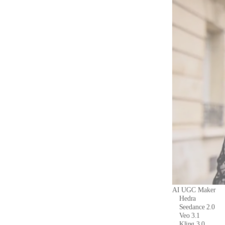
AI UGC Maker
Hedra
Seedance 2.0
Veo 3.1
Kling 3.0