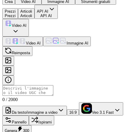
Crea
Video AI
Immagine AI
Strumenti gratuiti
Prezzi
Articoli
API AI
Prezzi
Articoli
API AI
Video AI
Video AI
Immagine AI
Reimposta
0
/
2000
Da testo/immagine a video
16:9
Veo 3.1 Fast
Pannello
Ispirami
Genera
300