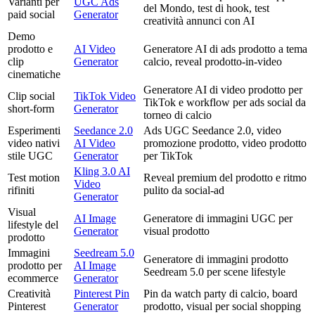
Varianti per
UGC Ads
del Mondo, test di hook, test
paid social
Generator
creatività annunci con AI
Demo
prodotto e
AI Video
Generatore AI di ads prodotto a tema
clip
Generator
calcio, reveal prodotto-in-video
cinematiche
Generatore AI di video prodotto per
Clip social
TikTok Video
TikTok e workflow per ads social da
short-form
Generator
torneo di calcio
Esperimenti
Seedance 2.0
Ads UGC Seedance 2.0, video
video nativi
AI Video
promozione prodotto, video prodotto
stile UGC
Generator
per TikTok
Kling 3.0 AI
Test motion
Reveal premium del prodotto e ritmo
Video
rifiniti
pulito da social-ad
Generator
Visual
AI Image
Generatore di immagini UGC per
lifestyle del
Generator
visual prodotto
prodotto
Immagini
Seedream 5.0
Generatore di immagini prodotto
prodotto per
AI Image
Seedream 5.0 per scene lifestyle
ecommerce
Generator
Creatività
Pinterest Pin
Pin da watch party di calcio, board
Pinterest
Generator
prodotto, visual per social shopping