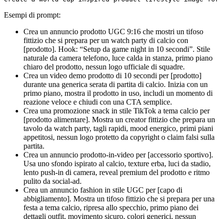
Esempi di prompt:
Crea un annuncio prodotto UGC 9:16 che mostri un tifoso
fittizio che si prepara per un watch party di calcio con
[prodotto]. Hook: “Setup da game night in 10 secondi”. Stile
naturale da camera telefono, luce calda in stanza, primo piano
chiaro del prodotto, nessun logo ufficiale di squadre.
Crea un video demo prodotto di 10 secondi per [prodotto]
durante una generica serata di partita di calcio. Inizia con un
primo piano, mostra il prodotto in uso, includi un momento di
reazione veloce e chiudi con una CTA semplice.
Crea una promozione snack in stile TikTok a tema calcio per
[prodotto alimentare]. Mostra un creator fittizio che prepara un
tavolo da watch party, tagli rapidi, mood energico, primi piani
appetitosi, nessun logo protetto da copyright o claim falsi sulla
partita.
Crea un annuncio prodotto-in-video per [accessorio sportivo].
Usa uno sfondo ispirato al calcio, texture erba, luci da stadio,
lento push-in di camera, reveal premium del prodotto e ritmo
pulito da social-ad.
Crea un annuncio fashion in stile UGC per [capo di
abbigliamento]. Mostra un tifoso fittizio che si prepara per una
festa a tema calcio, ripresa allo specchio, primo piano dei
dettagli outfit, movimento sicuro, colori generici, nessun