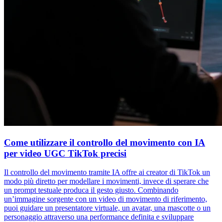
Come utilizzare il controllo del movimento con IA
per video UGC TikTok precisi
Il controllo del movimento tramite IA offre ai creator di TikTok un
modo più diretto per modellare i movimenti, invece di sperare che
un prompt testuale produca il gesto giusto. Combinando
un’immagine sorgente con un video di movimento di riferimento,
puoi guidare un presentatore virtuale, un avatar, una mascotte o un
personaggio attraverso una performance definita e sviluppare