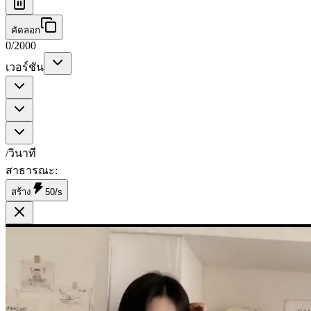
คัดลอก
0
/
2000
เวอร์ชัน
/วินาที
สาธารณะ
:
สร้าง
50/s