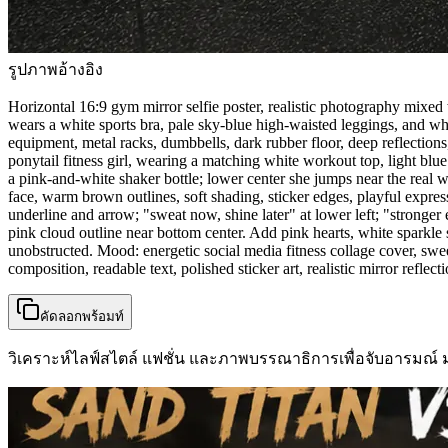
รูปภาพอ้างอิง
Horizontal 16:9 gym mirror selfie poster, realistic photography mixed w
wears a white sports bra, pale sky-blue high-waisted leggings, and w
equipment, metal racks, dumbbells, dark rubber floor, deep reflections
ponytail fitness girl, wearing a matching white workout top, light blue
a pink-and-white shaker bottle; lower center she jumps near the real 
face, warm brown outlines, soft shading, sticker edges, playful expres
underline and arrow; "sweat now, shine later" at lower left; "stronger e
pink cloud outline near bottom center. Add pink hearts, white sparkle
unobstructed. Mood: energetic social media fitness collage cover, swe
composition, readable text, polished sticker art, realistic mirror reflec
คัดลอกพร้อมท์
วิเคราะห์ไลฟ์สไตล์ แฟชั่น และภาพบรรณาธิการเพื่อจับอารมณ์ ม