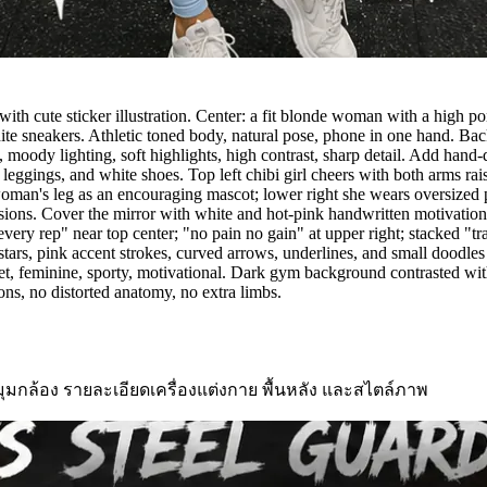
ith cute sticker illustration. Center: a fit blonde woman with a high po
hite sneakers. Athletic toned body, natural pose, phone in one hand. B
, moody lighting, soft highlights, high contrast, sharp detail. Add han
 leggings, and white shoes. Top left chibi girl cheers with both arms rai
woman's leg as an encouraging mascot; lower right she wears oversized 
sions. Cover the mirror with white and hot-pink handwritten motivational
very rep" near top center; "no pain no gain" at upper right; stacked "tra
 stars, pink accent strokes, curved arrows, underlines, and small doodl
et, feminine, sporty, motivational. Dark gym background contrasted wit
tions, no distorted anatomy, no extra limbs.
ุมกล้อง รายละเอียดเครื่องแต่งกาย พื้นหลัง และสไตล์ภาพ