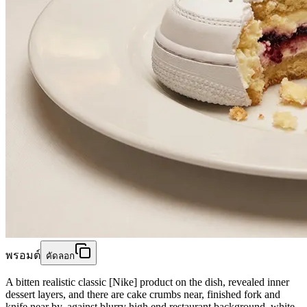
พรอมต์
คัดลอก
A bitten realistic classic [Nike] product on the dish, revealed inner
dessert layers, and there are cake crumbs near, finished fork and
knife near by, against blurry high end restaurant background, white