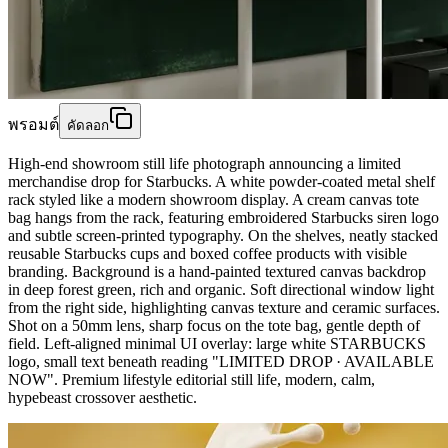
พรอมต์
คัดลอก
High-end showroom still life photograph announcing a limited
merchandise drop for Starbucks. A white powder-coated metal shelf
rack styled like a modern showroom display. A cream canvas tote
bag hangs from the rack, featuring embroidered Starbucks siren logo
and subtle screen-printed typography. On the shelves, neatly stacked
reusable Starbucks cups and boxed coffee products with visible
branding. Background is a hand-painted textured canvas backdrop
in deep forest green, rich and organic. Soft directional window light
from the right side, highlighting canvas texture and ceramic surfaces.
Shot on a 50mm lens, sharp focus on the tote bag, gentle depth of
field. Left-aligned minimal UI overlay: large white STARBUCKS
logo, small text beneath reading "LIMITED DROP · AVAILABLE
NOW". Premium lifestyle editorial still life, modern, calm,
hypebeast crossover aesthetic.