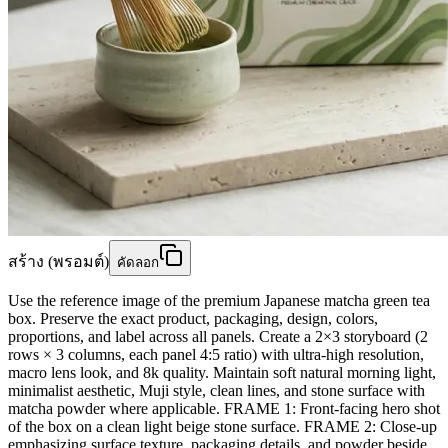
สร้าง (พรอมต์)
คัดลอก
Use the reference image of the premium Japanese matcha green tea
box. Preserve the exact product, packaging, design, colors,
proportions, and label across all panels. Create a 2×3 storyboard (2
rows × 3 columns, each panel 4:5 ratio) with ultra-high resolution,
macro lens look, and 8k quality. Maintain soft natural morning light,
minimalist aesthetic, Muji style, clean lines, and stone surface with
matcha powder where applicable. FRAME 1: Front-facing hero shot
of the box on a clean light beige stone surface. FRAME 2: Close-up
emphasizing surface texture, packaging details, and powder beside