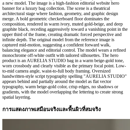
a new model. The image is a high-fashion editorial website hero
banner for a luxury bag collection. The scene is a theatrical
architectural stage where fashion, geometry, and graphic design
merge. A bold geometric checkerboard floor dominates the
composition, rendered in warm ivory, muted gold-beige, and deep
graphite black, receding aggressively toward a vanishing point in the
upper third of the frame, creating dramatic forced perspective and
infinite depth. The original model from the reference image is
captured mid-motion, suggesting a confident forward walk,
balancing elegance and editorial control. The model wears a refined
monochrome off-white outfit with tailored silhouettes. The hero
product is an AURELIA STUDIO bag in a warm beige-gold tone,
worn crossbody and clearly visible as the primary focal point. Low-
to-mid camera angle, waist-to-full body framing. Oversized
handwritten-style script typography spelling "AURELIA STUDIO"
appears behind and partially around the model as flat vector
typography, warm beige-gold color, crisp edges, no shadows or
gradients, with the model overlapping the lettering to create strong
spatial layering.
การแสดงภาพเสมือนจริงและพื้นผิวที่สมจริง