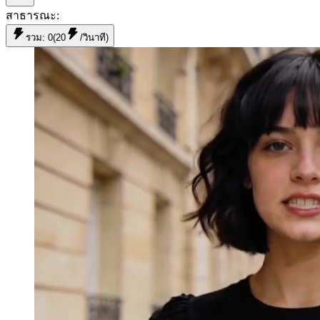
สาธารณะ
:
รวม:
0
(
20
/วินาที
)