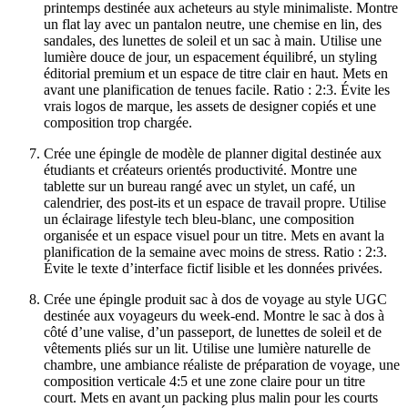
printemps destinée aux acheteurs au style minimaliste. Montre
un flat lay avec un pantalon neutre, une chemise en lin, des
sandales, des lunettes de soleil et un sac à main. Utilise une
lumière douce de jour, un espacement équilibré, un styling
éditorial premium et un espace de titre clair en haut. Mets en
avant une planification de tenues facile. Ratio : 2:3. Évite les
vrais logos de marque, les assets de designer copiés et une
composition trop chargée.
Crée une épingle de modèle de planner digital destinée aux
étudiants et créateurs orientés productivité. Montre une
tablette sur un bureau rangé avec un stylet, un café, un
calendrier, des post-its et un espace de travail propre. Utilise
un éclairage lifestyle tech bleu-blanc, une composition
organisée et un espace visuel pour un titre. Mets en avant la
planification de la semaine avec moins de stress. Ratio : 2:3.
Évite le texte d’interface fictif lisible et les données privées.
Crée une épingle produit sac à dos de voyage au style UGC
destinée aux voyageurs du week-end. Montre le sac à dos à
côté d’une valise, d’un passeport, de lunettes de soleil et de
vêtements pliés sur un lit. Utilise une lumière naturelle de
chambre, une ambiance réaliste de préparation de voyage, une
composition verticale 4:5 et une zone claire pour un titre
court. Mets en avant un packing plus malin pour les courts