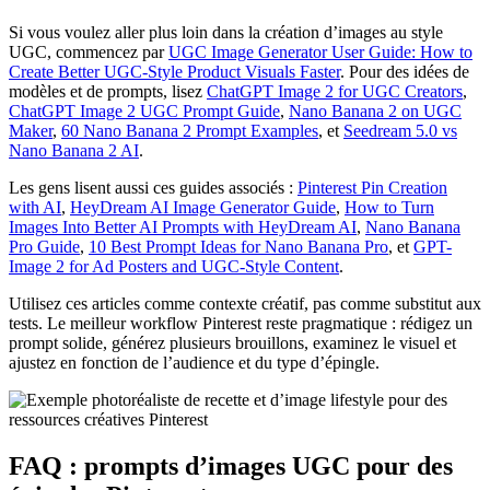
Si vous voulez aller plus loin dans la création d’images au style
UGC, commencez par
UGC Image Generator User Guide: How to
Create Better UGC-Style Product Visuals Faster
. Pour des idées de
modèles et de prompts, lisez
ChatGPT Image 2 for UGC Creators
,
ChatGPT Image 2 UGC Prompt Guide
,
Nano Banana 2 on UGC
Maker
,
60 Nano Banana 2 Prompt Examples
, et
Seedream 5.0 vs
Nano Banana 2 AI
.
Les gens lisent aussi ces guides associés :
Pinterest Pin Creation
with AI
,
HeyDream AI Image Generator Guide
,
How to Turn
Images Into Better AI Prompts with HeyDream AI
,
Nano Banana
Pro Guide
,
10 Best Prompt Ideas for Nano Banana Pro
, et
GPT-
Image 2 for Ad Posters and UGC-Style Content
.
Utilisez ces articles comme contexte créatif, pas comme substitut aux
tests. Le meilleur workflow Pinterest reste pragmatique : rédigez un
prompt solide, générez plusieurs brouillons, examinez le visuel et
ajustez en fonction de l’audience et du type d’épingle.
FAQ : prompts d’images UGC pour des