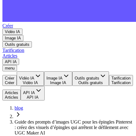
Créer
Vidéo IA
Image IA
Outils gratuits
Tarification
Articles
API IA
menu
Créer
Vidéo IA
Image IA
Outils gratuits
Tarification
Créer
Vidéo IA
Image IA
Outils gratuits
Tarification
Articles
API IA
Articles
API IA
blog
Guide des prompts d’images UGC pour les épingles Pinterest
: créez des visuels d’épingles qui arrêtent le défilement avec
UGC Maker AI