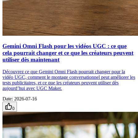
Gemini Omni Flash pour les vidéos UGC : ce que
cela pourrait changer et ce que les créateurs peuvent
utiliser dès maintenant
Découvrez ce que Gemini Omni Flash pourrait changer pour la
vidéo UGC, comment le montage conversationnel peut améliorer les
tests publicitaires, et ce que les créateurs peuvent utiliser dès
aujourd’hui avec UGC Maker.
Date
:
2026-07-16
0