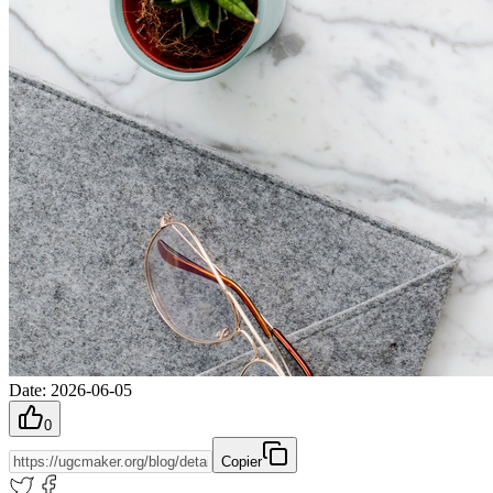
Date
:
2026-06-05
0
Copier