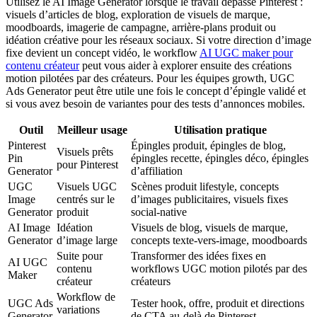
Utilisez le AI Image Generator lorsque le travail dépasse Pinterest :
visuels d’articles de blog, exploration de visuels de marque,
moodboards, imagerie de campagne, arrière-plans produit ou
idéation créative pour les réseaux sociaux. Si votre direction d’image
fixe devient un concept vidéo, le workflow
AI UGC maker pour
contenu créateur
peut vous aider à explorer ensuite des créations
motion pilotées par des créateurs. Pour les équipes growth, UGC
Ads Generator peut être utile une fois le concept d’épingle validé et
si vous avez besoin de variantes pour des tests d’annonces mobiles.
Outil
Meilleur usage
Utilisation pratique
Pinterest
Épingles produit, épingles de blog,
Visuels prêts
Pin
épingles recette, épingles déco, épingles
pour Pinterest
Generator
d’affiliation
UGC
Visuels UGC
Scènes produit lifestyle, concepts
Image
centrés sur le
d’images publicitaires, visuels fixes
Generator
produit
social-native
AI Image
Idéation
Visuels de blog, visuels de marque,
Generator
d’image large
concepts texte-vers-image, moodboards
Suite pour
Transformer des idées fixes en
AI UGC
contenu
workflows UGC motion pilotés par des
Maker
créateur
créateurs
Workflow de
UGC Ads
Tester hook, offre, produit et directions
variations
Generator
de CTA au-delà de Pinterest