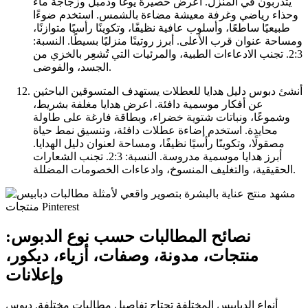
يتدربون في المنزل. اعرض حصيرة يوغا ودمبل وزجاجة ماء
وحذاء رياضي وغرفة معيشة مضاءة بالشمس. استخدم ضوءًا
طبيعيًا ساطعًا، وأسلوب عافية نظيفًا، وتكوينًا رأسيًا متوازنًا،
ومساحة عنوان قرب الأعلى. أبرز روتينًا منزليًا بسيطًا. النسبة:
2:3. تجنب الادعاءات الطبية، والمرئيات التي تُشعِر بالخزي من
الجسد، والفوضى.
أنشئ دبوس دليل هدايا للعطلات يستهدف المتسوقين الباحثين
عن أفكار موسمية دافئة. اعرض هدايا مغلفة بشريط،
وشموعًا، ونباتات شتوية خضراء، وبطاقة فارغة على طاولة
محايدة. استخدم إضاءة عطلات دافئة، وتنسيق نمط حياة
مصقولًا، وتكوينًا رأسيًا نظيفًا، ومساحة لعنوان دليل الهدايا.
أبرز هدايا موسمية مدروسة. النسبة: 2:3. تجنب الشعارات
الحقيقية، والتغليف المنسوخ، وادعاءات الخصومات المضللة.
نصائح المطالبات حسب نوع الدبوس:
منتجات، مدونة، وصفات، أزياء، ديكور،
وإعلانات
أنواع الدبابيس المختلفة تحتاج تفاصيل مطالبات مختلفة. دبوس