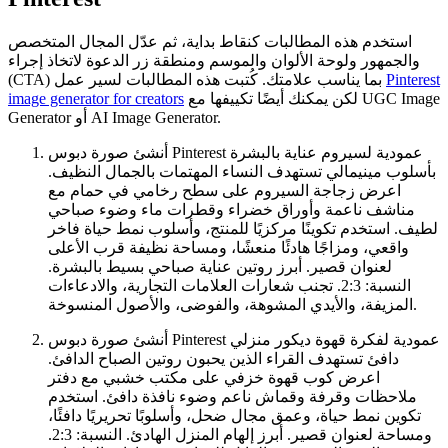
استخدم هذه المطالبات كنقاط بداية، ثم عدّل المجال المتخصص
والجمهور ولوحة الألوان والموسم ومنطقة زر الدعوة لاتخاذ إجراء
Pinterest
(CTA) بما يناسب علامتك. كُتبت هذه المطالبات لسير عمل
لكن يمكنك أيضًا تكييفها مع UGC Image
image generator for creators
Generator أو AI Image Generator.
أنشئ صورة دبوس Pinterest عمودية لسيروم عناية بالبشرة
بأسلوب مينيمالي تستهدف النساء المهتمات بالجمال النظيف.
اعرض زجاجة السيروم على سطح رخامي في حمام مع
مناشف ناعمة وأوراق خضراء وقطرات ماء وضوء صباحي
لطيف. استخدم تكوينًا مركزيًا للمنتج، وأسلوب نمط حياة فاخر
واقعي، ومزاجًا هادئًا منعشًا، ومساحة نظيفة قرب الأعلى
لعنوان قصير. أبرز روتين عناية صباحي بسيط بالبشرة.
النسبة: 2:3. تجنب شعارات العلامات التجارية، والادعاءات
المزيفة، والأيدي المشوهة، والفوضى، والأصول المنسوخة.
أنشئ صورة دبوس Pinterest عمودية لفكرة قهوة ديكور منزلي
دافئ تستهدف القراء الذين يحبون روتين الصباح الدافئ.
اعرض كوب قهوة خزفي على مكتب خشبي مع دفتر
ملاحظات وقرفة وقماش ناعم وضوء نافذة دافئ. استخدم
تكوين نمط حياة، وعمق مجال ضحل، وأسلوبًا تحريريًا دافئًا،
ومساحة لعنوان قصير. أبرز إلهام المنزل الهادئ. النسبة: 2:3.