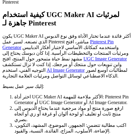
كيفية استخدام UGC Maker AI لمرئيات
جاهزة لـ Pinterest
يكون UGC Maker AI أكثر فائدة عندما تختار الأداة وفق نوع الدبوس
Pinterest Pin
الذي تصنعه. لسير عمل Pinterest مباشر، افتح
واستخدمه كمكانك الأساسي لاختبار أفكار الدبابيس
Generator
ومرئيات المنتجات والتخطيطات الرأسية. إذا كان دبوسك يحتاج إلى
UGC Image Generator
مشهد نمط حياة متمحور حول المنتج، افتح
وابنِ تنويعات حول منتجك أو مرجعك. إذا كنت لا تزال تستكشف
لمطالبات أوسع لصور
AI Image Generator
التوجيه الفني، استخدم
الذكاء الاصطناعي لوسائل التواصل ومرئيات العلامة التجارية.
إليك سير عمل بسيط:
اختر أداة UGC Maker AI الأكثر ملاءمة للمهمة: Pinterest Pin
Generator أو UGC Image Generator أو AI Image Generator.
ارفع صورة منتج أو مواد مرجعية عندما يحتاج الدبوس إلى
منتج ثابت أو تغليف أو لوحة ألوان أو غرفة أو زي أو اتجاه
بصري.
اكتب مطالبة تتضمن: الجمهور، الموضوع، المشهد، التكوين،
الإضاءة، الأسلوب، المزاج، الفائدة، النسبة، والقيود.