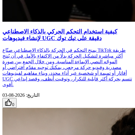
كيفية استخدام التحكم الحركي بالذكاء الاصطناعي
لإنشاء فيديوهات UGC دقيقة على تيك توك
يمنح التحكم في الحركة بالذكاء الاصطناعي صنّاع TikTok طريقة
أكثر مباشرة لتشكيل الحركة بدلًا من الاكتفاء بالأمل في أن يُنتج
الموجّه النصي الإيماءة المناسبة. ومن خلال الجمع بين صورة
مصدرية وفيديو حركة مرجعي، يمكنك توجيه مقدّم افتراضي أو
أفاتار أو تميمة أو شخصية عبر أداء محدد، وبناء مفاهيم لفيديوهات
UGC تتسم بحركة أكثر قابلية للتكرار، وتوقيت أنظف، وقصد إبداعي
أقوى.
التاريخ
:
2026-08-03
0