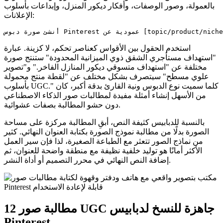
بالعمولة، وصور الوصفات، وأفكار ديكور المنزل، وإبداعات بأسلوب
الإعلانات:
استخدم الحقول بين الأقواس كعناصر تحكم، لا كزينة. عبارة
"استهداف مستأجري الشقق ذوي الميزانية المحدودة" ستنتج صورة
مختلفة عن "استهداف متسوقي ديكور المنازل الفاخر." و"تصوير
علوي مسطح" سيتصرف بشكل مختلف عن "لقطة منتج محمولة
بأسلوب UGC." كلما سميت نوع الدبوس ونية القارئ بدقة أكبر، كان
من الأسهل إنشاء أمثلة مفيدة لمطالبات صور الذكاء الاصطناعي
دون حشو المطالبة بصفات عشوائية.
بالنسبة للدبابيس كثيفة النص، أبقِ المطالبة مركزة على مساحة
الصورة بدلًا من مطالبة نموذج الصورة بكتابة العنوان النهائي. كثير
من نماذج الصور تتعثر مع الطباعة الصغيرة، لذا فإن سير العمل
الأكثر أمانًا هو توليد خلفية نظيفة مع منطقة واضحة للعنوان، ثم
إضافة النص النهائي في محرر التصميم أو أداة النشر.
12 مطالبة صور UGC جاهزة للنسخ لدبابيس
Pinterest