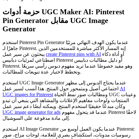
حزمة أدوات UGC Maker AI: Pinterest
Pin Generator مقابل UGC Image
Generator
استخدم Pinterest Pin Generator عندما يكون الهدف النهائي مرئيًا
جاهزًا لـ Pinterest. إنه المسار الأكثر مباشرة للمستخدمين الذين
أو أداة ذكاء
create Pinterest pins with AI
يبحثون عن سير عمل
اصطناعي لمرئيات دبابيس Pinterest أو دليل مطالبات دبابيس
Pinterest. وهو مفيد خصوصًا عندما تريد مفهوم دبوس رأسي سريعًا
وتخطط لاختبار عدة تنويعات للمطالبات.
استخدم UGC Image Generator عندما يحتاج الدبوس إلى مظهر
AI
اجتماعي أصيل ومتمحور حول المنتج. هذا أنسب لسير عمل
ومطالبات صور نمط الحياة UGC وعينات
UGC images for Pinterest
المنتجات ولوحات مفاهيم الإعلانات والمشاهد التي ينبغي أن تبدو
وكأن مبدعًا حقيقيًا استخدم المنتج. ويمكنه أيضًا دعم سير عمل
عندما قد يتحول مفهوم Pinterest لاحقًا
UGC image generator for ads
إلى مادة مدفوعة على السوشيال.
استخدم AI Image Generator عندما يكون العمل أوسع من Pinterest:
رسوميات مدونات، استكشاف بصري للعلامة، لوحات مزاج، صور