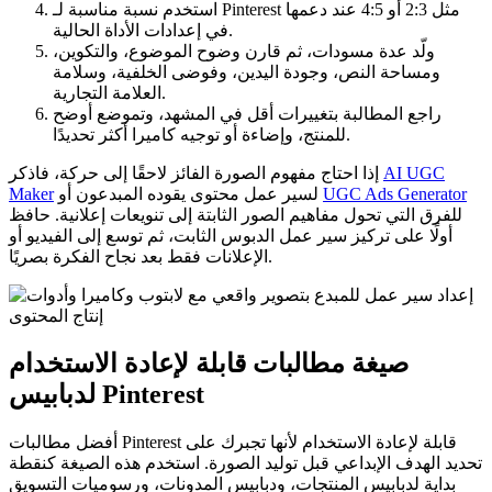
استخدم نسبة مناسبة لـ Pinterest مثل 2:3 أو 4:5 عند دعمها
في إعدادات الأداة الحالية.
ولّد عدة مسودات، ثم قارن وضوح الموضوع، والتكوين،
ومساحة النص، وجودة اليدين، وفوضى الخلفية، وسلامة
العلامة التجارية.
راجع المطالبة بتغييرات أقل في المشهد، وتموضع أوضح
للمنتج، وإضاءة أو توجيه كاميرا أكثر تحديدًا.
AI UGC
إذا احتاج مفهوم الصورة الفائز لاحقًا إلى حركة، فاذكر
UGC Ads Generator
لسير عمل محتوى يقوده المبدعون أو
Maker
للفرق التي تحول مفاهيم الصور الثابتة إلى تنويعات إعلانية. حافظ
أولًا على تركيز سير عمل الدبوس الثابت، ثم توسع إلى الفيديو أو
الإعلانات فقط بعد نجاح الفكرة بصريًا.
صيغة مطالبات قابلة لإعادة الاستخدام
لدبابيس Pinterest
أفضل مطالبات Pinterest قابلة لإعادة الاستخدام لأنها تجبرك على
تحديد الهدف الإبداعي قبل توليد الصورة. استخدم هذه الصيغة كنقطة
بداية لدبابيس المنتجات، ودبابيس المدونات، ورسوميات التسويق