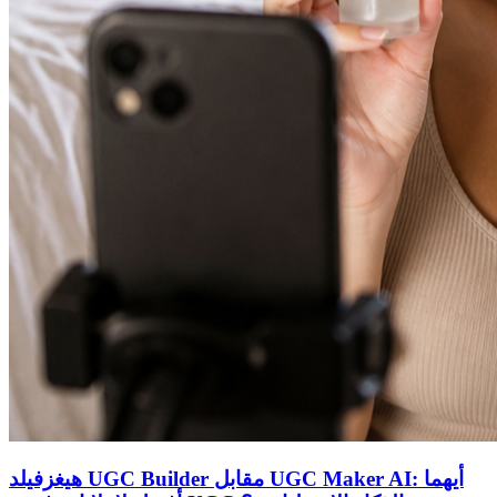
هيغزفيلد UGC Builder مقابل UGC Maker AI: أيهما