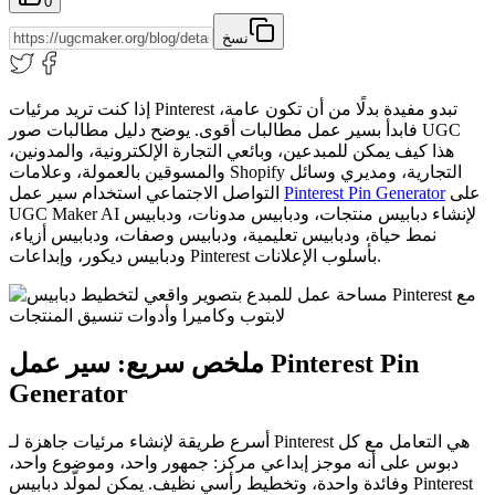
0
نسخ
إذا كنت تريد مرئيات Pinterest تبدو مفيدة بدلًا من أن تكون عامة،
فابدأ بسير عمل مطالبات أقوى. يوضح دليل مطالبات صور UGC
هذا كيف يمكن للمبدعين، وبائعي التجارة الإلكترونية، والمدونين،
والمسوقين بالعمولة، وعلامات Shopify التجارية، ومديري وسائل
على
Pinterest Pin Generator
التواصل الاجتماعي استخدام سير عمل
UGC Maker AI لإنشاء دبابيس منتجات، ودبابيس مدونات، ودبابيس
نمط حياة، ودبابيس تعليمية، ودبابيس وصفات، ودبابيس أزياء،
ودبابيس ديكور، وإبداعات Pinterest بأسلوب الإعلانات.
ملخص سريع: سير عمل Pinterest Pin
Generator
أسرع طريقة لإنشاء مرئيات جاهزة لـ Pinterest هي التعامل مع كل
دبوس على أنه موجز إبداعي مركز: جمهور واحد، وموضوع واحد،
وفائدة واحدة، وتخطيط رأسي نظيف. يمكن لمولّد دبابيس Pinterest