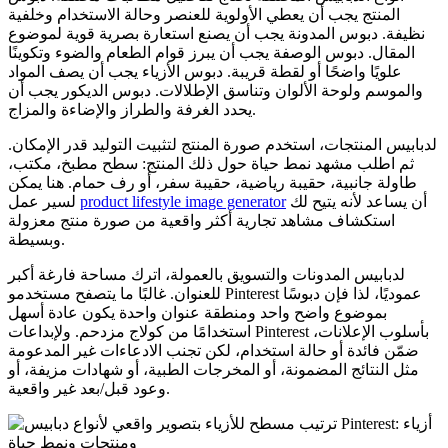
المنتج يجب أن يعطي الأولوية للعنصر وحالة الاستخدام وخلفية
نظيفة. دبوس المدونة يجب أن يصنع استعارة بصرية قوية لموضوع
المقال. دبوس الوصفة يجب أن يبرز قوام الطعام والضوء وتكوينًا
علويًا واضحًا أو لقطة قريبة. دبوس الأزياء يجب أن يصف المواد
والموسم ولوحة الألوان وتناسق الإطلالات. دبوس الديكور يجب أن
يحدد الغرفة والطراز والإضاءة والمزاج.
لدبابيس المنتجات، استخدم صورة المنتج لتثبيت التوليد قدر الإمكان.
ثم اطلب مشهد نمط حياة حول ذلك المنتج: سطح مطبخ، مكتب،
طاولة جانبية، حقيبة رياضية، حقيبة سفر، أو رف حمام. هنا يمكن
أن يساعد لأنه يتيح لك
product lifestyle image generator
لسير عمل
استكشاف مشاهد تجارية أكثر واقعية من صورة منتج معزولة
وبسيطة.
لدبابيس المدونات والتسويق بالعمولة، اترك مساحة فارغة أكبر
للعنوان. غالبًا ما يتصفح مستخدمو Pinterest عموديًا، لذا فإن دبوسًا
بموضوع واضح واحد ومنطقة عنوان واحدة يكون عادة أسهل
استخدامًا من كولاج مزدحم. ولإبداعات Pinterest بأسلوب الإعلانات،
ضمّن فائدة أو حالة استخدام، لكن تجنب الادعاءات غير المدعومة
مثل النتائج المضمونة، أو المخرجات الطبية، أو شهادات مزيفة، أو
وعود قبل/بعد غير واقعية.