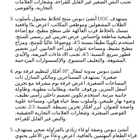
تجنب النص الصغير غير القابل للقراءة، وشعارات العلامات
التجارية، والفوضى.
أنشئ دبوس منتج لخلاط محمول بأسلوب UGC يستهدف
الطلاب المشغولين وموظفي المكاتب. اعرض يدًا واقعية
تمسك بالخلاط قرب الفاكهة على سطح مطبخ، مع إضاءة
طبيعية ساطعة وإحساس عرض تجريبي غير رسمي للمنتج.
استخدم تكوينًا نظيفًا بنسبة 4:5، ووضوحًا عاليًا للمنتج، ومزاج
مطبخ نشيط، ومساحة عنوان على أحد الجانبين. أبرز تحضير
فطور سريع. النسبة: 4:5. تجنب الادعاءات المزيفة، والأيدي
المشوهة، والتغليف المنسوخ، والإكسسوارات المزدحمة.
أنشئ دبوس مدونة لمقال "10 أفكار لتنظيم غرفة نوم
صغيرة" يستهدف المستأجرين ومالكي المنازل ذات
المساحات الصغيرة. اعرض غرفة نوم مشرقة مع تخزين
أسفل السرير، ورفوف عائمة، وبطانيات مطوية، وطاولة
جانبية مرتبة. استخدم تكوين تصميم داخلي رأسي نظيف،
وضوء نهار طبيعي، وأسلوب نمط حياة هوائي، ومساحة علوية
واضحة للعنوان. أبرز أفكار تخزين بسيطة. النسبة: 2:3. تجنب
الفوضى المبعثرة، وشعارات العلامات التجارية الحقيقية،
والنص غير القابل للقراءة.
أنشئ دبوس وصفة لوعاء زبادي بالفراولة صحي يستهدف
قراء الطعام المهتمين بالعافية. اعرض وعاءً من الأعلى يحتوي