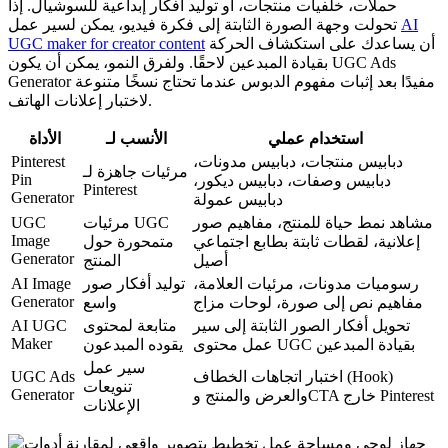
حملات، خلفيات منتجات، أو توليد أفكار إبداعية للسوشيال. إذا
AI
تحولت وجهة الصورة الثابتة إلى فكرة فيديو، يمكن لسير عمل
أن يساعدك على استكشاف الحركة
UGC maker for creator content
بقيادة المبدعين لاحقًا. ولفرق النمو، يمكن أن يكون UGC Ads
Generator مفيدًا بعد إثبات مفهوم الدبوس عندما تحتاج نسخًا متنوعة
لاختبار إعلانات الهاتف.
استخدام عملي
الأنسب لـ
الأداة
دبابيس منتجات، دبابيس مدونات،
Pinterest
مرئيات جاهزة لـ
Pin
دبابيس وصفات، دبابيس ديكور،
Pinterest
Generator
دبابيس عمولة
مشاهد نمط حياة للمنتج، مفاهيم صور
مرئيات UGC
UGC
Image
إعلانية، لقطات ثابتة بطابع اجتماعي
متمحورة حول
Generator
أصيل
المنتج
رسوميات مدونات، مرئيات العلامة،
توليد أفكار صور
AI Image
Generator
مفاهيم نص إلى صورة، لوحات مزاج
واسع
تحويل أفكار الصور الثابتة إلى سير
متابعة لمحتوى
AI UGC
Maker
عمل محتوى UGC بقيادة المبدعين
يقوده المبدعون
سير عمل
اختبار اتجاهات الخطاف (Hook)
UGC Ads
تنويعات
Generator
والعرض والمنتج وCTA خارج Pinterest
الإعلانات