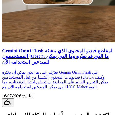
Gemini Omni Flash لمقاطع فيديو المحتوى الذي ينشئه
المستخدمون (UGC): ما الذي قد يغيّره وما الذي يمكن
للمبدعين استخدامه الآن
تعرّف على ما الذي يمكن أن يغيّره Gemini Omni Flash في
فيديوهات المحتوى المُنشأ من قِبل المستخدمين (UGC)، وكيف
يمكن للتحرير القائم على المحادثة أن يُحسّن اختبار الإعلانات، وما
الذي يمكن للمبدعين استخدامه الآن مع UGC Maker اليوم.
التاريخ
:
2026-07-16
0