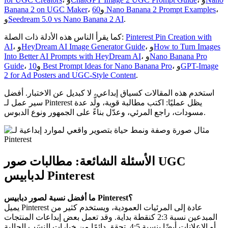
،
60 Nano Banana 2 Prompt Examples
، و
Banana 2 on UGC Maker
.
Seedream 5.0 vs Nano Banana 2 AI
و
Pinterest Pin Creation with
كما يقرأ الناس هذه الأدلة ذات الصلة:
How to Turn Images
، و
HeyDream AI Image Generator Guide
، و
AI
Nano Banana Pro
، و
Into Better AI Prompts with HeyDream AI
GPT-Image
، و
10 Best Prompt Ideas for Nano Banana Pro
، و
Guide
2 for Ad Posters and UGC-Style Content
.
استخدم هذه المقالات كسياق إبداعي، لا كبديل عن الاختبار. أفضل
سير عمل لـ Pinterest يظل عمليًا: اكتب مطالبة قوية، ولّد عدة
مسودات، راجع المرئي، وعدّل بناءً على الجمهور ونوع الدبوس.
الأسئلة الشائعة: مطالبات صور UGC
لدبابيس Pinterest
ما أفضل نسبة لصور دبابيس Pinterest؟
يميل Pinterest عادة إلى المرئيات العمودية، ويستخدم كثير من
المبدعين نسبة 2:3 كنقطة بداية. وقد تعمل بعض إبداعات المنتجات
أو الإعلانات أيضًا بنسبة 4:5. تحقق دائمًا من خيارات النِسَب الحالية