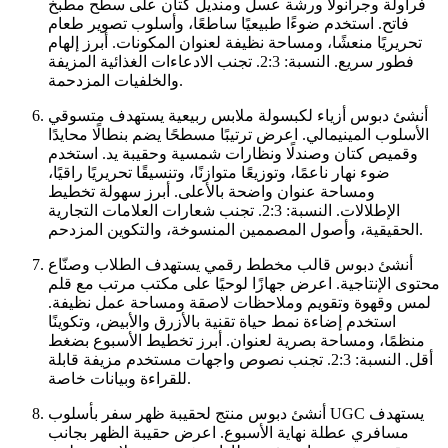
فراولة وجرانولا ورشة عسل ومنديل كتان على سطح مطبخ
فاتح. استخدم ضوءًا طبيعيًا ساطعًا، وأسلوب تصوير طعام
تحريريًا منعشًا، ومساحة نظيفة لعنوان المكونات. أبرز إلهام
فطور سريع. النسبة: 2:3. تجنب الادعاءات الغذائية المزيفة
والخلفيات المزدحمة.
أنشئ دبوس أزياء لكبسولة ملابس ربيعية يستهدف متسوقي
الأسلوب المينيمالي. اعرض ترتيبًا مسطحًا يضم بنطالًا محايدًا
وقميص كتان وصندلًا ونظارات شمسية وحقيبة يد. استخدم
ضوء نهار ناعمًا، وتوزيعًا متوازنًا، وتنسيقًا تحريريًا راقيًا،
ومساحة عنوان واضحة بالأعلى. أبرز سهولة تخطيط
الإطلالات. النسبة: 2:3. تجنب شعارات العلامات التجارية
الحقيقية، وأصول المصممين المنسوخة، والتكوين المزدحم.
أنشئ دبوس قالب مخطط رقمي يستهدف الطلاب وصنّاع
محتوى الإنتاجية. اعرض جهازًا لوحيًا على مكتب مرتب مع قلم
لمس وقهوة وتقويم وملاحظات لاصقة ومساحة عمل نظيفة.
استخدم إضاءة نمط حياة تقنية بالأزرق والأبيض، وتكوينًا
منظمًا، ومساحة بصرية لعنوان. أبرز تخطيط الأسبوع بضغط
أقل. النسبة: 2:3. تجنب نصوص واجهات مستخدم مزيفة قابلة
للقراءة وبيانات خاصة.
أنشئ دبوس منتج لحقيبة ظهر سفر بأسلوب UGC يستهدف
مسافري عطلة نهاية الأسبوع. اعرض حقيبة الظهر بجانب