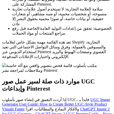
المشاركة على Pinterest.
سلامة العلامة التجارية: لا تستخدم أصول علامات تجارية
منسوخة، أو شخصيات محمية، أو شبه مشاهير، أو شعارات
حقيقية، أو بيانات خاصة، أو صورًا محمية بحقوق النشر إلا
بإذن.
الخصوصية: تحقق من إعدادات التوليد العامة/الخاصة قبل رفع
مراجع المنتجات أو مواد الحملات.
تعد هذه القائمة مهمة بشكل خاص لعلامات Shopify التجارية،
والمسوقين بالعمولة، وفرق وسائل التواصل الاجتماعي التي تعيد
استخدام الدبوس عبر Pinterest العضوي وصفحات الهبوط والبريد
الإلكتروني واختبارات الإعلانات المدفوعة.
موارد ذات صلة لسير عمل صور UGC
وإبداعات Pinterest
UGC Image
إذا أردت التعمق في إنشاء صور بأسلوب UGC، فابدأ بـ
Generator User Guide: How to Create Better UGC-Style Product
ChatGPT Image 2
. ولأفكار النماذج والمطالبات، اقرأ
Visuals Faster
Nano
، و
ChatGPT Image 2 UGC Prompt Guide
، و
for UGC Creators