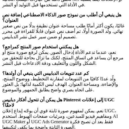
في الأداة التي تستخدمها قبل التوليد أو النشر.
هل ينبغي أن أطلب من نموذج صور الذكاء الاصطناعي إضافة نص
العنوان؟
غالبًا، يكون أكثر أمانًا طلب مساحة عنوان نظيفة بدلًا من نص صغير
نهائي. ولّد الصورة أولًا، ثم أضف نص عنوان قابلًا للقراءة في محرر
تصميم أو ضمن سير عمل نشر الدبابيس.
هل يمكنني استخدام صور المنتج كمراجع؟
نعم، عندما تدعم الأداة إدخال الصور. يمكن لرفع صورة منتج أو
مرجع أن يساعد في اتساق المنتج، لكنك ما تزال بحاجة للتحقق من
الشكل واللون والتغليف ودقة الادعاءات قبل النشر.
كم عدد تنويعات الدبابيس التي ينبغي أن أولدها؟
ولّد عددًا كافيًا من التنويعات لمقارنة التخطيط، ووضوح المنتج،
والإضاءة، ومساحة العنوان. الهدف ليس الكمية لذاتها؛ بل العثور
على اتجاه بصري واضح يطابق الجمهور والموضوع.
هل يمكن أن تتحول أفكار دبابيس Pinterest إلى إعلانات UGC
لاحقًا؟
نعم. يمكن لمفهوم صورة ثابتة قوي أن يوجّه إبداع إعلان UGC،
ومفاهيم فيديو للمبدعين، ومرئيات صفحات الهبوط. استخدم AI
UGC Maker أو UGC Ads Generator فقط بعد أن تصبح فكرة
الصورة الثابتة واضحة بما يكفي لتكييفها.