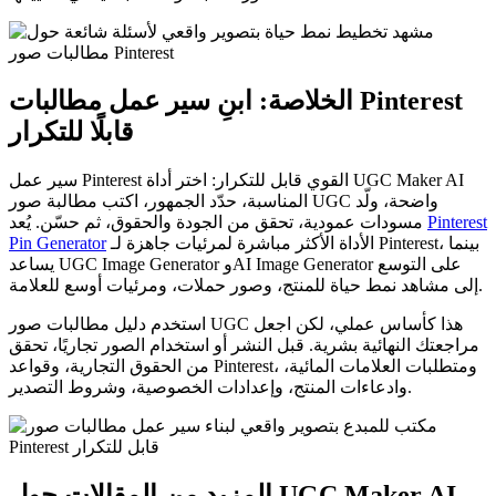
الخلاصة: ابنِ سير عمل مطالبات Pinterest
قابلًا للتكرار
سير عمل Pinterest القوي قابل للتكرار: اختر أداة UGC Maker AI
المناسبة، حدّد الجمهور، اكتب مطالبة صور UGC واضحة، ولّد
Pinterest
مسودات عمودية، تحقق من الجودة والحقوق، ثم حسّن. يُعد
الأداة الأكثر مباشرة لمرئيات جاهزة لـ Pinterest، بينما
Pin Generator
يساعد UGC Image Generator وAI Image Generator على التوسع
إلى مشاهد نمط حياة للمنتج، وصور حملات، ومرئيات أوسع للعلامة.
استخدم دليل مطالبات صور UGC هذا كأساس عملي، لكن اجعل
مراجعتك النهائية بشرية. قبل النشر أو استخدام الصور تجاريًا، تحقق
من الحقوق التجارية، وقواعد Pinterest، ومتطلبات العلامات المائية،
وادعاءات المنتج، وإعدادات الخصوصية، وشروط التصدير.
المزيد من المقالات حول UGC Maker AI