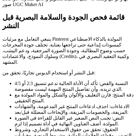
قائمة فحص الجودة والسلامة البصرية قبل
النشر
ينبغي التعامل مع مرئيات Pinterest المولدة بالذكاء الاصطناعي
كمسودات إبداعية حتى تراجعها بعناية. تختلف جودة المخرجات
حسب وضوح المطالبة، وجودة الصورة المرجعية، ودعم النِسَب،
وسلوك النموذج، والاعتمادات (Credits)، وكمية التعقيد البصري في
المشهد.
قبل النشر أو استخدام الدبوس تجاريًا، تحقق من:
النسبة والقص: تأكد أن الأداة الحالية تدعم تنسيق 2:3 أو 4:5
الذي تريده، وأن تفاصيل المنتج المهمة ليست مقصوصة.
دقة المنتج: قارن التغليف والألوان والشكل والمواد المولدة مع
المنتج الحقيقي.
الادعاءات: احذف ادعاءات المنتج غير المدعومة، والشهادات
المزيفة، والخصومات المزيفة، والإيحاءات المضللة قبل/بعد.
النص: تجنب النص الصغير غير القابل للقراءة في الصورة
المولدة. أضف العناوين النهائية في أداة تصميم إذا لزم.
الحقوق: تحقق من حقوق الاستخدام التجاري، وشروط
التصدير، وقواعد العلامات المائية، وشروط المنصة، وخيارات