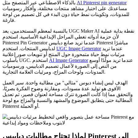
AI Pinterest pin generator
بالذكاء الاصطناعي عبر المتصفح مثل
مساعدتك على اختبار مشاهد منتجات مختلفة، وأفكار رسوميات
للمدونات، وتكوينات نمط حياة دون البدء في كل تصميم من لوحة
فارغة.
بالنسبة لمعظم المستخدمين، يعد UGC Maker AI نقطة بداية عملية
لأن حزمة أدواته تغطي المراحل الإبداعية الأساسية. استخدم
Pinterest Pin Generator عندما تريد صانع دبابيس Pinterest مباشرًا
عندما تريد
UGC Image Generator
لدبابيس المنتجات. استخدم
مرئيات نمط حياة متمحورة حول المنتج أو تنويعات صور إعلانية
عندما تريد مولّدًا أوسع
AI Image Generator
بأسلوب UGC. استخدم
من النص إلى الصورة لأعمال تصميم الدبابيس، ورسوميات
المدونات، ولوحات المزاج، ومرئيات العلامة التجارية.
الهدف ليس إنشاء دبوس "مثالي" من مطالبة واحدة. سير العمل
الأقوى هو توليد عدة مسودات، ومقارنة وضوح الفكرة بصريًا،
والتحقق مما إذا كانت الصورة تترك مساحة لعنوان قصير، ثم تعديل
المطالبة حتى يتطابق الموضوع والمشهد والنسبة والمزاج مع لوحة
Pinterest أو الحملة.
لماذا تحتاج مطالبات دبابيس Pinterest إلى