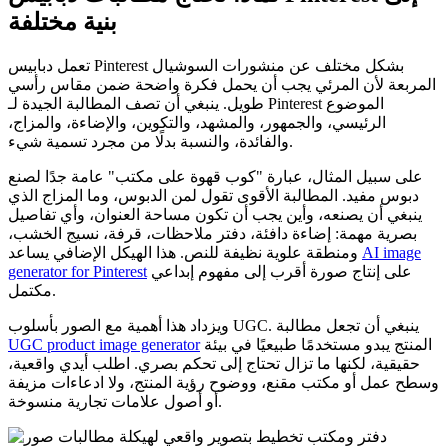
بنية مختلفة
تعمل دبابيس Pinterest بشكل مختلف عن منشورات السوشيال
المربعة لأن المرئي يجب أن يحمل فكرة واضحة ضمن مقاس رأسي
طويل. ينبغي أن تصف المطالبة الجيدة لـ Pinterest الموضوع
الرئيسي، والجمهور، والمشهد، والتكوين، والإضاءة، والمزاج،
والفائدة، والنسبة بدلًا من مجرد تسمية شيء.
على سبيل المثال، عبارة "كوب قهوة على مكتب" عامة جدًا لصنع
دبوس مفيد. المطالبة الأقوى تقول لمن الدبوس، وما المزاج الذي
ينبغي أن يصنعه، وأين يجب أن تكون مساحة العنوان، وأي تفاصيل
بصرية مهمة: إضاءة دافئة، دفتر ملاحظات، قرفة، نسيج الخشب،
AI image
ومنطقة علوية نظيفة للنص. هذا الهيكل الإضافي يساعد
على إنتاج صورة أقرب إلى مفهوم إبداعي
generator for Pinterest
مكتمل.
ويزداد هذا أهمية مع الصور بأسلوب UGC. ينبغي أن تجعل مطالبة
المنتج يبدو مستخدمًا طبيعيًا في بيئة
UGC product image generator
حقيقية، لكنها ما تزال تحتاج إلى تحكم بصري. اطلب أيدي واقعية،
وسطح عمل أو مكتب مقنع، ووضوح رؤية المنتج، ولا ادعاءات مزيفة
أو أصول علامات تجارية منسوخة.