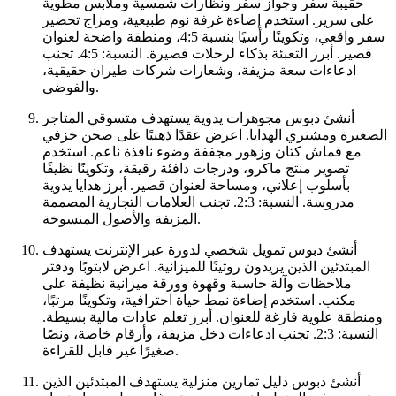
حقيبة سفر وجواز سفر ونظارات شمسية وملابس مطوية
على سرير. استخدم إضاءة غرفة نوم طبيعية، ومزاج تحضير
سفر واقعي، وتكوينًا رأسيًا بنسبة 4:5، ومنطقة واضحة لعنوان
قصير. أبرز التعبئة بذكاء لرحلات قصيرة. النسبة: 4:5. تجنب
ادعاءات سعة مزيفة، وشعارات شركات طيران حقيقية،
والفوضى.
أنشئ دبوس مجوهرات يدوية يستهدف متسوقي المتاجر
الصغيرة ومشتري الهدايا. اعرض عقدًا ذهبيًا على صحن خزفي
مع قماش كتان وزهور مجففة وضوء نافذة ناعم. استخدم
تصوير منتج ماكرو، ودرجات دافئة رقيقة، وتكوينًا نظيفًا
بأسلوب إعلاني، ومساحة لعنوان قصير. أبرز هدايا يدوية
مدروسة. النسبة: 2:3. تجنب العلامات التجارية المصممة
المزيفة والأصول المنسوخة.
أنشئ دبوس تمويل شخصي لدورة عبر الإنترنت يستهدف
المبتدئين الذين يريدون روتينًا للميزانية. اعرض لابتوبًا ودفتر
ملاحظات وآلة حاسبة وقهوة وورقة ميزانية نظيفة على
مكتب. استخدم إضاءة نمط حياة احترافية، وتكوينًا مرتبًا،
ومنطقة علوية فارغة للعنوان. أبرز تعلم عادات مالية بسيطة.
النسبة: 2:3. تجنب ادعاءات دخل مزيفة، وأرقام خاصة، ونصًا
صغيرًا غير قابل للقراءة.
أنشئ دبوس دليل تمارين منزلية يستهدف المبتدئين الذين