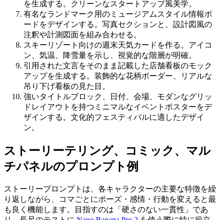
を生成する。クリーンなスタートアップ風美学。
有名なランドマーク用のミュージアムスタイル情報ボ
ードをデザインする。写真セクションと、設計図風の
注釈や計測図面を組み合わせる。
スキーリゾート向けの週末天気カードを作る。アイコ
ン、気温、降雪量を示し、視覚的な階層が明確。
引用された文言をそのまま記載した店舗看板のモック
アップを生成する。装飾的な花柄ボーダー、リアルな
吊り下げ看板の見た目。
強いタイトルブロック、日付、会場、モダンなグリッ
ドレイアウトを持つミニマルなイベントポスターをデ
ザインする。文化的フェスティバルに適したデザイ
ン。
ストーリーテリング、コミック、マル
チパネルのプロンプト例
ストーリープロンプトは、各キャラクターの主要な特徴を繰
り返しながら、コマごとにポーズ・感情・行動を変えると最
も良く機能します。目指すのは「硬さのない一貫性」であ
り、長尺のテストに
Nano Banana Pro 2
を使う際に特に役立