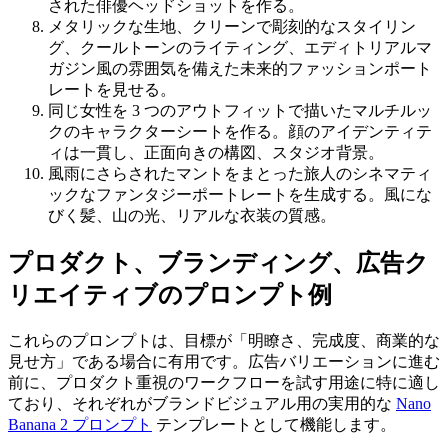
された俳優ヘッドショットを作る。
メタリックな生地、クリーンで彫刻的なスタイリン
グ、クールトーンのライティング、エディトリアルマ
ガジン風の雰囲気を備えた未来的ファッションポート
レートを見せる。
同じ女性を 3 つのアウトフィットで描いたマルチルッ
クのキャラクターシートを作る。顔のアイデンティテ
ィは一貫し、正面向きの構図、スタジオ背景。
風雨にさらされたマントをまとった旅人のシネマティ
ックなファンタジーポートレートを生成する。風にな
びく髪、山の光、リアルな衣装の質感。
プロダクト、ブランディング、広告ク
リエイティブのプロンプト例
これらのプロンプトは、目標が「明瞭さ、完成度、商業的な
見せ方」である場合に有用です。広告バリエーションに進む
前に、プロダクト重視のワークフローを試す用途に特に適し
ており、それぞれがブランドビジュアル用の実用的な
Nano
Banana 2 プロンプト
テンプレートとして機能します。