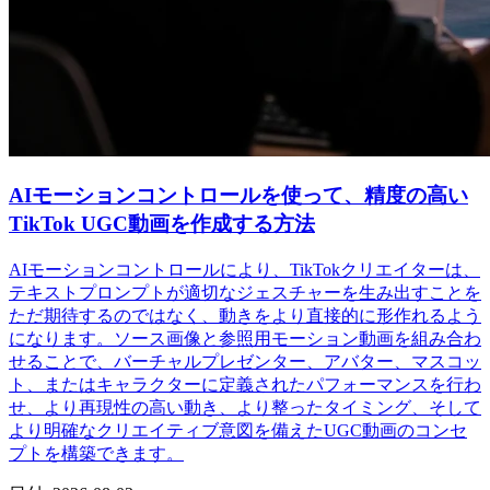
AIモーションコントロールを使って、精度の高い
TikTok UGC動画を作成する方法
AIモーションコントロールにより、TikTokクリエイターは、
テキストプロンプトが適切なジェスチャーを生み出すことを
ただ期待するのではなく、動きをより直接的に形作れるよう
になります。ソース画像と参照用モーション動画を組み合わ
せることで、バーチャルプレゼンター、アバター、マスコッ
ト、またはキャラクターに定義されたパフォーマンスを行わ
せ、より再現性の高い動き、より整ったタイミング、そして
より明確なクリエイティブ意図を備えたUGC動画のコンセ
プトを構築できます。