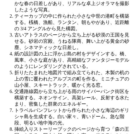
かな春の日差しがあり、リアルな卓上ジオラマを撮影
したような写真。
ティーカップの中に作られた小さな中世の港町を構築
する。桟橋、漁船、ランタン、朝もやがあり、近距離
の 3/4 アングルから見た構図。
古いアトラスのページから立ち上がる砂漠の王国を見
せる。砂岩の宮殿、うねる隊商、舞い上がる黄金の砂
塵、シネマティックな日差し。
紙の設計図の上に浮かぶ島の村をデザインする。橋、
風車、小さな庭があり、高精細なファンタジーモデル
のようにレンダリングされている。
折りたたまれた地図片で組み立てられた、木製の机の
上の雪に覆われたアルプスの町を作る。ミニチュアの
山小屋、スキートラック、暖かく光る窓。
交通路線図から立ち上がる雨のサイバーパンク街区を
構築する。ネオンサイン、高架レール、反射する水た
まり、密集した群衆のエネルギー。
トラベルパンフレットから作られた小さな海辺のギリ
シャ島を生成する。白い家々、青いドーム、急な階
段、明るい地中海の光。
挿絵入りストーリーブックのページから育つ「森の王