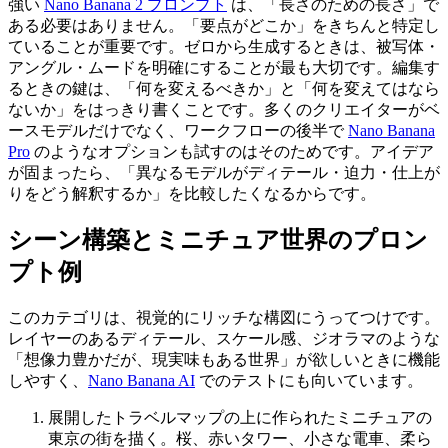
強い
Nano Banana 2 プロンプト
は、「長さのための長さ」で
ある必要はありません。「要点がどこか」をきちんと特定し
ていることが重要です。ゼロから生成するときは、被写体・
アングル・ムードを明確にすることが最も大切です。編集す
るときの鍵は、「何を変えるべきか」と「何を変えてはなら
ないか」をはっきり書くことです。多くのクリエイターがベ
ースモデルだけでなく、ワークフローの後半で
Nano Banana
Pro
のようなオプションも試すのはそのためです。アイデア
が固まったら、「異なるモデルがディテール・迫力・仕上が
りをどう解釈するか」を比較したくなるからです。
シーン構築とミニチュア世界のプロン
プト例
このカテゴリは、視覚的にリッチな構図にうってつけです。
レイヤーのあるディテール、スケール感、ジオラマのような
「想像力豊かだが、現実味もある世界」が欲しいときに機能
しやすく、
Nano Banana AI
でのテストにも向いています。
展開したトラベルマップの上に作られたミニチュアの
東京の街を描く。桜、赤いタワー、小さな電車、柔ら