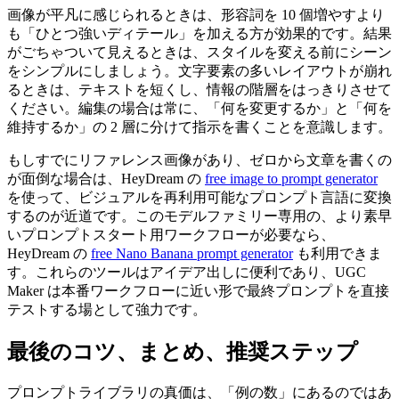
画像が平凡に感じられるときは、形容詞を 10 個増やすより
も「ひとつ強いディテール」を加える方が効果的です。結果
がごちゃついて見えるときは、スタイルを変える前にシーン
をシンプルにしましょう。文字要素の多いレイアウトが崩れ
るときは、テキストを短くし、情報の階層をはっきりさせて
ください。編集の場合は常に、「何を変更するか」と「何を
維持するか」の 2 層に分けて指示を書くことを意識します。
もしすでにリファレンス画像があり、ゼロから文章を書くの
が面倒な場合は、HeyDream の
free image to prompt generator
を使って、ビジュアルを再利用可能なプロンプト言語に変換
するのが近道です。このモデルファミリー専用の、より素早
いプロンプトスタート用ワークフローが必要なら、
HeyDream の
free Nano Banana prompt generator
も利用できま
す。これらのツールはアイデア出しに便利であり、UGC
Maker は本番ワークフローに近い形で最終プロンプトを直接
テストする場として強力です。
最後のコツ、まとめ、推奨ステップ
プロンプトライブラリの真価は、「例の数」にあるのではあ