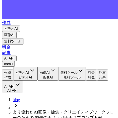
作成
ビデオAI
画像AI
無料ツール
料金
記事
AI API
menu
作成
ビデオAI
画像AI
無料ツール
料金
記事
作成
ビデオAI
画像AI
無料ツール
料金
記事
AI API
AI API
blog
より優れたAI画像・編集・クリエイティブワークフロ
ーのための 60個のナノ・バナナ 2 プロンプト例