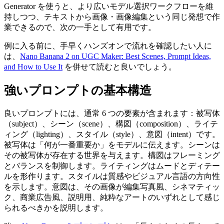
Generator を使うと、より広いモデル選択ワークフローを維
持しつつ、テキストから画像・画像編集という同じ発想で作
業できるので、次の一手として有用です。
例に入る前に、手早くハンズオンで流れを確認したい人に
は、
Nano Banana 2 on UGC Maker: Best Scenes, Prompt Ideas,
and How to Use It
を併せて読むと良いでしょう。
強いプロンプトの基本構造
良いプロンプトには、通常 6 つの要素が含まれます：被写体
（subject）、シーン（scene）、構図（composition）、ライテ
ィング（lighting）、スタイル（style）、意図（intent）です。
被写体は「何が一番重要か」をモデルに伝えます。シーンは
その被写体が存在する世界を与えます。構図はフレーミング
とバランスを制御します。ライティングはムードとディテー
ルを形作ります。スタイルは質感やビジュアル言語の方向性
を示します。意図は、その画像が編集写真風、シネマティッ
ク、商業広告風、説明用、純粋なアートのいずれとして感じ
られるべきかを説明します。