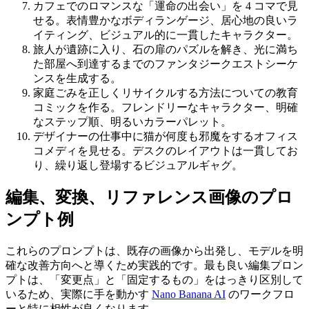
カフェでのロマンスな「運命の出会い」を 4 コマで見
せる。表情豊かなボディランゲージ、居心地の良いラ
イティング、ビジュアル的に一貫したキャラクター。
旅人が遺跡に入り、石の扉のパズルを解き、光に満ち
た部屋へ到達するまでのファンタジークエストシーケ
ンスを生成する。
家庭ごみを正しくリサイクルする方法についての教育
コミックを作る。フレンドリーなキャラクター、明確
なステップ順、明るいカラーパレット。
デザイナーの仕事中に猫が何度も邪魔をするオフィス
コメディを見せる。デスクのレイアウトは一貫してお
り、繰り返し登場するビジュアルギャグ。
編集、変換、リファレンス画像のプロ
ンプト例
これらのプロンプトは、既存の画像から出発し、モデルを明
確な改善方向へと導くため実践的です。最も良い編集プロン
プトは、「変更点」と「固定するもの」をはっきり区別して
いるため、実際に手を動かす
Nano Banana AI
のワークフロ
ーと特に相性が良くなります。