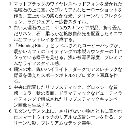
マットブラックのワイヤレスヘッドフォンを磨かれた
黒曜石の上に置いたプレミアムなヒーローショットを
作る。左上からの柔らかな光、クリーンなリフレクシ
ョン、ラグジュアリー広告スタイル。
白い大理石の上に、3 つのスキンケア製品、折り畳ん
だリネン、石、柔らかな拡散自然光を配置したミニマ
ルなフラットレイを生成する。
「Morning Ritual」とラベルされたコーヒーバッグが、
暖かいカフェのライティングの木製カウンターの上に
立っている様子を見せる。浅い被写界深度、プレミア
ムなライフスタイル感。
飛沫の水、鋭いハイライト、ダークでアスレチックな
背景を備えたスポーツボトルのプロダクト写真を作
る。
中央に配置したリップスティック、グロッシーな質
感、ミラー状の表面、ドラマティックなビューティラ
イティングで構成されたリップスティックキャンペー
ン画像を生成する。
モダンなデスク上に、さりげない小物とともに置かれ
たスマートウォッチのリアルな広告シーンを作る。ク
リーンな影、プレミアムなテック美学。