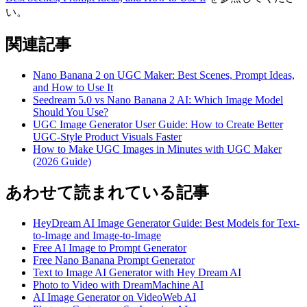
い。
関連記事
Nano Banana 2 on UGC Maker: Best Scenes, Prompt Ideas,
and How to Use It
Seedream 5.0 vs Nano Banana 2 AI: Which Image Model
Should You Use?
UGC Image Generator User Guide: How to Create Better
UGC-Style Product Visuals Faster
How to Make UGC Images in Minutes with UGC Maker
(2026 Guide)
あわせて読まれている記事
HeyDream AI Image Generator Guide: Best Models for Text-
to-Image and Image-to-Image
Free AI Image to Prompt Generator
Free Nano Banana Prompt Generator
Text to Image AI Generator with Hey Dream AI
Photo to Video with DreamMachine AI
AI Image Generator on VideoWeb AI