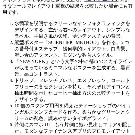
うなツールでレイアウト重視の結果を比較したい場合にも有
用です。
水循環を説明するクリーンなインフォグラフィックを
デザインする。左から右へのレイアウト、シンプルな
ラベル、手描き風の矢印、薄いテクスチャの背景。
縦型ポスター「SCIENTIFIC METHOD」を作る。5 つ
の番号付きステップ、幾何学的レイアウト、白背景、
濃い青のアクセント、モダンな教育スタイル。
「NEW YORK」という文字の中に都市のスカイライン
が収まっているミニマルなポスターを生成する。黒背
景、高コントラスト。
ドリップ、フレンチプレス、エスプレッソ、コールド
ブリューの各セクションを持ち、それぞれアイコンと
抽出時間を示したコーヒー抽出方法の比較チャートを
デザインする。
10 個のスタンプ用円を備えたティーショップのバイリ
ンガルスタンプカードを作る。柔らかなグリーンとク
リームの配色、読みやすいタイポグラフィ。
片側にスマホ UI、もう片側に短い見出しエリアを配し
た、モダンなファイナンスアプリのプロモレイアウト