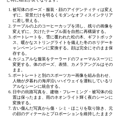
被写体のポーズ・服装・顔のアイデンティティは変え
ずに、背景だけを明るくモダンなオフィスインテリア
に差し替える。
テーブルの上のコーヒーカップを消し、残りの画像を
変えずに、欠けたテーブル面を自然に再構築する。
ポートレートを、雪に覆われた松の木、ギフトボック
ス、暖かなストリングライトを備えた冬のホリデーキ
ャンペーンシーンに変換する。顔は完全にそのまま保
存する。
カジュアルな服装をテーラードのフォーマルスーツに
変更する。体のポーズ、表情、カメラアングルはその
まま。
ポートレートと別のスポーツカー画像を組み合わせ、
人物が夕暮れの海岸沿いハイウェイを運転しているリ
アルなシーンに統合する。
日中の街路写真を、建物・フレーミング・被写体の位
置は保ったまま、雨のネオンライト輝く夜のシーンに
変換する。
古い傷んだ写真から傷・シミ・ほこりを取り除き、元
の顔のディテールとプロポーションを維持したままク