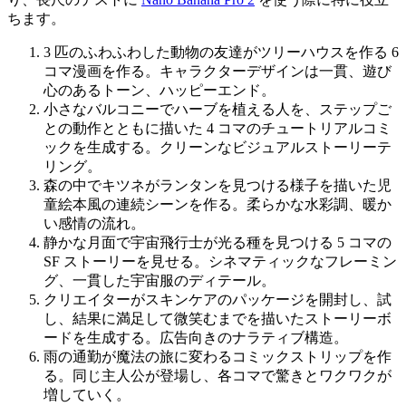
ちます。
3 匹のふわふわした動物の友達がツリーハウスを作る 6
コマ漫画を作る。キャラクターデザインは一貫、遊び
心のあるトーン、ハッピーエンド。
小さなバルコニーでハーブを植える人を、ステップご
との動作とともに描いた 4 コマのチュートリアルコミ
ックを生成する。クリーンなビジュアルストーリーテ
リング。
森の中でキツネがランタンを見つける様子を描いた児
童絵本風の連続シーンを作る。柔らかな水彩調、暖か
い感情の流れ。
静かな月面で宇宙飛行士が光る種を見つける 5 コマの
SF ストーリーを見せる。シネマティックなフレーミン
グ、一貫した宇宙服のディテール。
クリエイターがスキンケアのパッケージを開封し、試
し、結果に満足して微笑むまでを描いたストーリーボ
ードを生成する。広告向きのナラティブ構造。
雨の通勤が魔法の旅に変わるコミックストリップを作
る。同じ主人公が登場し、各コマで驚きとワクワクが
増していく。