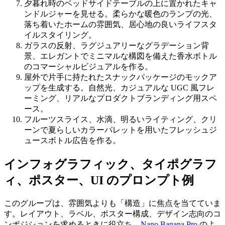
夕暮れ時のベッドサイドテーブルの上に置かれたキャ
ンドルジャーを見せる。柔らかな暖色のランプの光、
落ち着いたホームの雰囲気、居心地の良いライフスタ
イルスタイリング。
ガラスの反射、ラグジュアリーなグラデーション背
景、エレガントでミニマルな構図を備えた香水ボトル
のコマーシャルビジュアルを作る。
屋外で片手に持たれたスナックパッケージのモックア
ップを生成する。自然光、カジュアルな UGC 風フレ
ーミング、リアルなプロダクトブランディング用スペ
ース。
フルーツスライス、水滴、明るいライティング、クリ
ーンで夏らしいカラーパレットを用いたフレッシュジ
ュースボトル広告を作る。
インフォグラフィック、タイポグラフ
ィ、ポスター、UI のプロンプト例
このグループは、雰囲気よりも「構造」に焦点を当てていま
す。レイアウト、ラベル、ポスター構成、デザイン志向のコ
ンポジションを求めるときに役立ち、
Nano Banana Pro
のよ