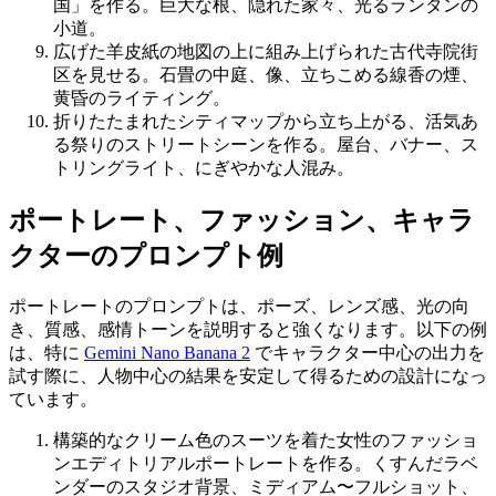
国」を作る。巨大な根、隠れた家々、光るランタンの
小道。
広げた羊皮紙の地図の上に組み上げられた古代寺院街
区を見せる。石畳の中庭、像、立ちこめる線香の煙、
黄昏のライティング。
折りたたまれたシティマップから立ち上がる、活気あ
る祭りのストリートシーンを作る。屋台、バナー、ス
トリングライト、にぎやかな人混み。
ポートレート、ファッション、キャラ
クターのプロンプト例
ポートレートのプロンプトは、ポーズ、レンズ感、光の向
き、質感、感情トーンを説明すると強くなります。以下の例
は、特に
Gemini Nano Banana 2
でキャラクター中心の出力を
試す際に、人物中心の結果を安定して得るための設計になっ
ています。
構築的なクリーム色のスーツを着た女性のファッショ
ンエディトリアルポートレートを作る。くすんだラベ
ンダーのスタジオ背景、ミディアム〜フルショット、