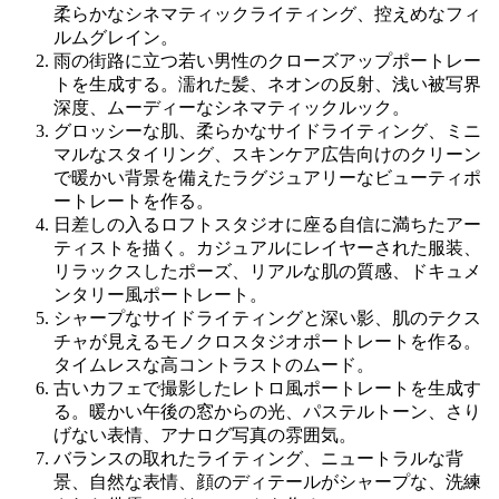
柔らかなシネマティックライティング、控えめなフィ
ルムグレイン。
雨の街路に立つ若い男性のクローズアップポートレー
トを生成する。濡れた髪、ネオンの反射、浅い被写界
深度、ムーディーなシネマティックルック。
グロッシーな肌、柔らかなサイドライティング、ミニ
マルなスタイリング、スキンケア広告向けのクリーン
で暖かい背景を備えたラグジュアリーなビューティポ
ートレートを作る。
日差しの入るロフトスタジオに座る自信に満ちたアー
ティストを描く。カジュアルにレイヤーされた服装、
リラックスしたポーズ、リアルな肌の質感、ドキュメ
ンタリー風ポートレート。
シャープなサイドライティングと深い影、肌のテクス
チャが見えるモノクロスタジオポートレートを作る。
タイムレスな高コントラストのムード。
古いカフェで撮影したレトロ風ポートレートを生成す
る。暖かい午後の窓からの光、パステルトーン、さり
げない表情、アナログ写真の雰囲気。
バランスの取れたライティング、ニュートラルな背
景、自然な表情、顔のディテールがシャープな、洗練