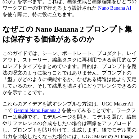
のか」を学べます。これは、画像生成と画像編集をひとつの
ワークフローの中で行えるよう設計された
Nano Banana AI
を使う際に、特に役に立ちます。
なぜこの Nano Banana 2 プロンプト集
は保存する価値があるのか
このガイドでは、シーン、ポートレート、プロダクト、レイ
アウト、ストーリー、編集タスクに再利用できる実用的なプ
ロンプトタイプをまとめています。目的は、プロンプトを魔
法の呪文のように扱うことではありません。プロンプトの
「型」がどのように機能するか、なぜある構造は他より安定
しているのか、そして結果を壊さずにどうアレンジできるの
かを示すことです。
これらのアイデアを試すシンプルな方法は、UGC Maker AI
上で
Gemini Nano Banana 2
を使ってみることです。ワークフ
ローは単純です。モデルページを開き、モデルを選び、編集
やリファレンスの合成をしたい場合は画像をアップロード
し、プロンプトを貼り付けて、生成します。後でモデル間の
出力を比較したくなった場合には、UGC Maker の AI Image