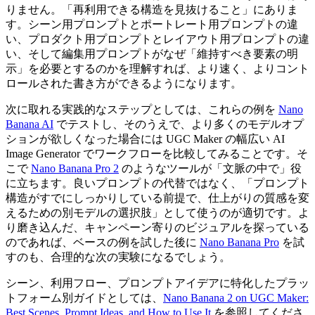
りません。「再利用できる構造を見抜けること」にありま
す。シーン用プロンプトとポートレート用プロンプトの違
い、プロダクト用プロンプトとレイアウト用プロンプトの違
い、そして編集用プロンプトがなぜ「維持すべき要素の明
示」を必要とするのかを理解すれば、より速く、よりコント
ロールされた書き方ができるようになります。
次に取れる実践的なステップとしては、これらの例を
Nano
Banana AI
でテストし、そのうえで、より多くのモデルオプ
ションが欲しくなった場合には UGC Maker の幅広い AI
Image Generator でワークフローを比較してみることです。そ
こで
Nano Banana Pro 2
のようなツールが「文脈の中で」役
に立ちます。良いプロンプトの代替ではなく、「プロンプト
構造がすでにしっかりしている前提で、仕上がりの質感を変
えるための別モデルの選択肢」として使うのが適切です。よ
り磨き込んだ、キャンペーン寄りのビジュアルを探っている
のであれば、ベースの例を試した後に
Nano Banana Pro
を試
すのも、合理的な次の実験になるでしょう。
シーン、利用フロー、プロンプトアイデアに特化したプラッ
トフォーム別ガイドとしては、
Nano Banana 2 on UGC Maker:
Best Scenes, Prompt Ideas, and How to Use It
を参照してくださ