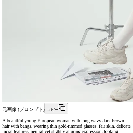
元画像 (プロンプト)
コピー
A beautiful young European woman with long wavy dark brown
hair with bangs, wearing thin gold-rimmed glasses, fair skin, delicate
facial features, neutral yet slightly alluring expression, looking