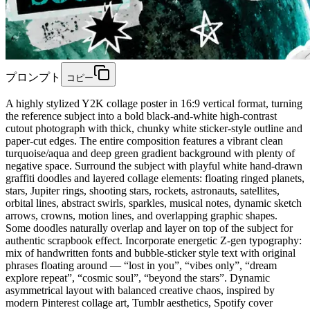
プロンプト
コピー
A highly stylized Y2K collage poster in 16:9 vertical format, turning
the reference subject into a bold black-and-white high-contrast
cutout photograph with thick, chunky white sticker-style outline and
paper-cut edges. The entire composition features a vibrant clean
turquoise/aqua and deep green gradient background with plenty of
negative space. Surround the subject with playful white hand-drawn
graffiti doodles and layered collage elements: floating ringed planets,
stars, Jupiter rings, shooting stars, rockets, astronauts, satellites,
orbital lines, abstract swirls, sparkles, musical notes, dynamic sketch
arrows, crowns, motion lines, and overlapping graphic shapes.
Some doodles naturally overlap and layer on top of the subject for
authentic scrapbook effect. Incorporate energetic Z-gen typography:
mix of handwritten fonts and bubble-sticker style text with original
phrases floating around — “lost in you”, “vibes only”, “dream
explore repeat”, “cosmic soul”, “beyond the stars”. Dynamic
asymmetrical layout with balanced creative chaos, inspired by
modern Pinterest collage art, Tumblr aesthetics, Spotify cover