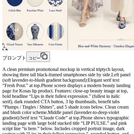
プロンプト
コピー
A clean premium promotional mockup in vertical triptych layout,
showing three tall black-framed smartphones side by side.Left panel
(soft lavender-to-blush gradient background):Elegant serif text
“Fresh Pout.” at top.Phone screen displays a modern beauty landing
page for Kosas lip product. Features: close-up beauty image at top,
bold headline “Lips in their fullest expression.” (fullest in italic
serif), dark rounded CTA button, 3 lip thumbnails, benefit tabs
“Plumps / Tingles / Shines”, and 5 shade icons below. Clean cream
and blush color scheme.Middle panel (lavender-to-deep-violet
gradient):Serif text “Claude Code” at top.Phone shows typographic
landing page with large bold stacked title “LIP PULSE.” and pink
script line “is here.” below. Includes cropped portrait image, dark
section with “Lips in their fullest expression.”, rounded button, and