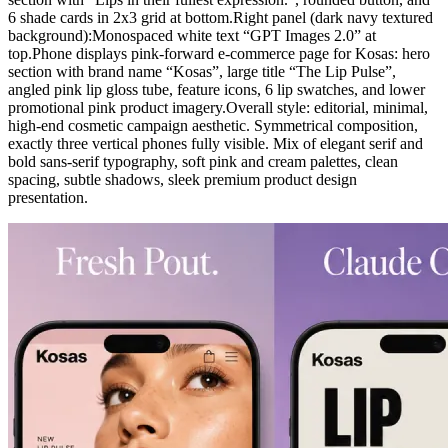
6 shade cards in 2x3 grid at bottom.Right panel (dark navy textured
background):Monospaced white text “GPT Images 2.0” at
top.Phone displays pink-forward e-commerce page for Kosas: hero
section with brand name “Kosas”, large title “The Lip Pulse”,
angled pink lip gloss tube, feature icons, 6 lip swatches, and lower
promotional pink product imagery.Overall style: editorial, minimal,
high-end cosmetic campaign aesthetic. Symmetrical composition,
exactly three vertical phones fully visible. Mix of elegant serif and
bold sans-serif typography, soft pink and cream palettes, clean
spacing, subtle shadows, sleek premium product design
presentation.