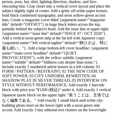
person, pose, hat, shirt, lighting direction, shadow, and face-
obscuring blur. Crop closer into a vertical cover layout and place the
subject slightly right of center. Add a gritty off-white paper texture,
bold black condensed typography, and neon yellow-green accent
bars. Create a magazine cover titled {argument name="magazine
title" default="OFFSET"} in huge black letters across the top,
partially behind the subject's head. Add the issue line at upper right:
{argument name="issue line" default="ISSUE 07 / OCT 2026"}.
Add a vertical neon-green strip at the far left with Japanese copy:
{argument name="left vertical tagline" default="静けさは、時に
最も鋭い。"}. Add a large bottom-left cover headline: {argument
name="main cover headline" default="QUIET
PROVOCATION"}, with the yellow subtitle {argument
name="subtitle" default="Stillness cuts deeper than noise."}.
Include exactly 5 numbered article teasers in a left column: 01
FORM / PATTERN / RESTRAINT; 02 THE NEW CODE OF
SOFT POWER; 03 CITY UNIFORM, REWRITTEN; 04
SHADOW PLAY IN SILVER THREAD; 05 INTERVIEW: ON
STYLE WITHOUT PERFORMANCE. Add exactly 1 barcode
block with price text “¥1200 (税込)” under it. Add exactly 1 vertical
Japanese quote block on the upper right: “装うことは、主張では
なく編集である。” Add exactly 1 small black-and-white city-
building photo inset on the lower right with a neon-green side
accent. Add exactly 3 tiny editorial text clusters on the lower/right