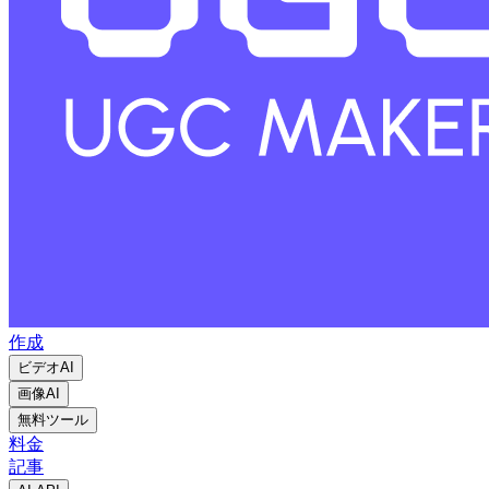
作成
ビデオAI
画像AI
無料ツール
料金
記事