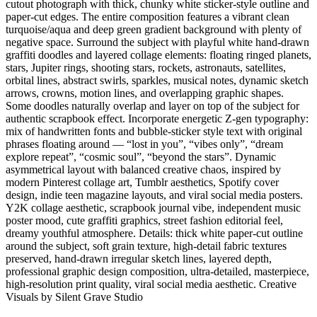
cutout photograph with thick, chunky white sticker-style outline and
paper-cut edges. The entire composition features a vibrant clean
turquoise/aqua and deep green gradient background with plenty of
negative space. Surround the subject with playful white hand-drawn
graffiti doodles and layered collage elements: floating ringed planets,
stars, Jupiter rings, shooting stars, rockets, astronauts, satellites,
orbital lines, abstract swirls, sparkles, musical notes, dynamic sketch
arrows, crowns, motion lines, and overlapping graphic shapes.
Some doodles naturally overlap and layer on top of the subject for
authentic scrapbook effect. Incorporate energetic Z-gen typography:
mix of handwritten fonts and bubble-sticker style text with original
phrases floating around — “lost in you”, “vibes only”, “dream
explore repeat”, “cosmic soul”, “beyond the stars”. Dynamic
asymmetrical layout with balanced creative chaos, inspired by
modern Pinterest collage art, Tumblr aesthetics, Spotify cover
design, indie teen magazine layouts, and viral social media posters.
Y2K collage aesthetic, scrapbook journal vibe, independent music
poster mood, cute graffiti graphics, street fashion editorial feel,
dreamy youthful atmosphere. Details: thick white paper-cut outline
around the subject, soft grain texture, high-detail fabric textures
preserved, hand-drawn irregular sketch lines, layered depth,
professional graphic design composition, ultra-detailed, masterpiece,
high-resolution print quality, viral social media aesthetic. Creative
Visuals by Silent Grave Studio