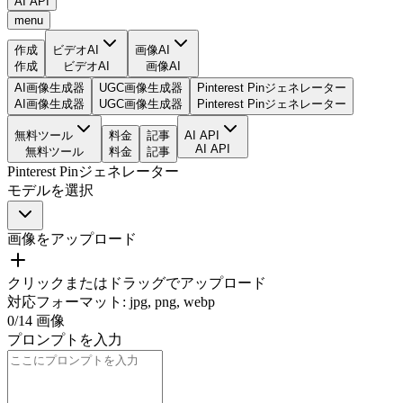
AI API
menu
作成
ビデオAI
画像AI
作成
ビデオAI
画像AI
AI画像生成器
UGC画像生成器
Pinterest Pinジェネレーター
AI画像生成器
UGC画像生成器
Pinterest Pinジェネレーター
無料ツール
料金
記事
AI API
AI API
無料ツール
料金
記事
Pinterest Pinジェネレーター
モデルを選択
画像をアップロード
クリックまたはドラッグでアップロード
対応フォーマット
:
jpg, png, webp
0
/
14
画像
プロンプトを入力