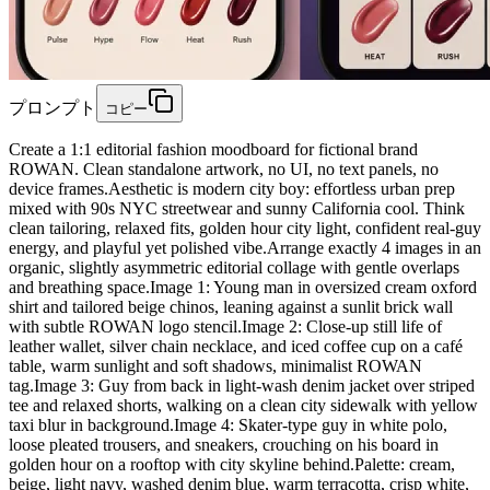
プロンプト
コピー
Create a 1:1 editorial fashion moodboard for fictional brand
ROWAN. Clean standalone artwork, no UI, no text panels, no
device frames.Aesthetic is modern city boy: effortless urban prep
mixed with 90s NYC streetwear and sunny California cool. Think
clean tailoring, relaxed fits, golden hour city light, confident real-guy
energy, and playful yet polished vibe.Arrange exactly 4 images in an
organic, slightly asymmetric editorial collage with gentle overlaps
and breathing space.Image 1: Young man in oversized cream oxford
shirt and tailored beige chinos, leaning against a sunlit brick wall
with subtle ROWAN logo stencil.Image 2: Close-up still life of
leather wallet, silver chain necklace, and iced coffee cup on a café
table, warm sunlight and soft shadows, minimalist ROWAN
tag.Image 3: Guy from back in light-wash denim jacket over striped
tee and relaxed shorts, walking on a clean city sidewalk with yellow
taxi blur in background.Image 4: Skater-type guy in white polo,
loose pleated trousers, and sneakers, crouching on his board in
golden hour on a rooftop with city skyline behind.Palette: cream,
beige, light navy, washed denim blue, warm terracotta, crisp white,