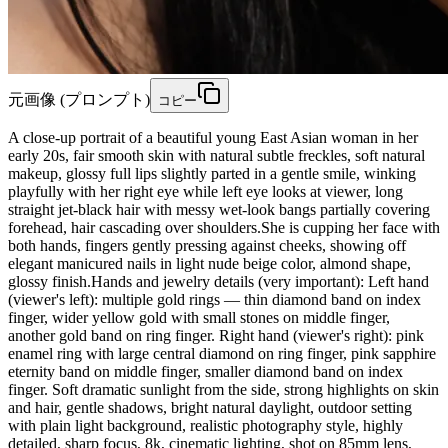
元画像 (プロンプト)
コピー
A close-up portrait of a beautiful young East Asian woman in her
early 20s, fair smooth skin with natural subtle freckles, soft natural
makeup, glossy full lips slightly parted in a gentle smile, winking
playfully with her right eye while left eye looks at viewer, long
straight jet-black hair with messy wet-look bangs partially covering
forehead, hair cascading over shoulders.She is cupping her face with
both hands, fingers gently pressing against cheeks, showing off
elegant manicured nails in light nude beige color, almond shape,
glossy finish.Hands and jewelry details (very important): Left hand
(viewer's left): multiple gold rings — thin diamond band on index
finger, wider yellow gold with small stones on middle finger,
another gold band on ring finger. Right hand (viewer's right): pink
enamel ring with large central diamond on ring finger, pink sapphire
eternity band on middle finger, smaller diamond band on index
finger. Soft dramatic sunlight from the side, strong highlights on skin
and hair, gentle shadows, bright natural daylight, outdoor setting
with plain light background, realistic photography style, highly
detailed, sharp focus, 8k, cinematic lighting, shot on 85mm lens,