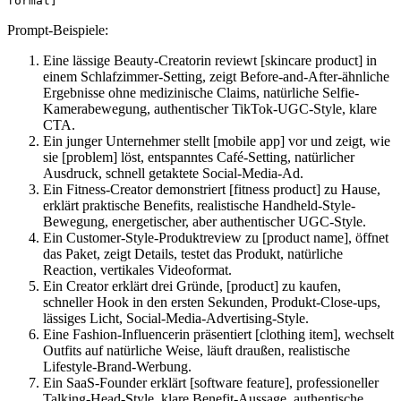
format]
Prompt-Beispiele:
Eine lässige Beauty-Creatorin reviewt [skincare product] in
einem Schlafzimmer-Setting, zeigt Before-and-After-ähnliche
Ergebnisse ohne medizinische Claims, natürliche Selfie-
Kamerabewegung, authentischer TikTok-UGC-Style, klare
CTA.
Ein junger Unternehmer stellt [mobile app] vor und zeigt, wie
sie [problem] löst, entspanntes Café-Setting, natürlicher
Ausdruck, schnell getaktete Social-Media-Ad.
Ein Fitness-Creator demonstriert [fitness product] zu Hause,
erklärt praktische Benefits, realistische Handheld-Style-
Bewegung, energetischer, aber authentischer UGC-Style.
Ein Customer-Style-Produktreview zu [product name], öffnet
das Paket, zeigt Details, testet das Produkt, natürliche
Reaction, vertikales Videoformat.
Ein Creator erklärt drei Gründe, [product] zu kaufen,
schneller Hook in den ersten Sekunden, Produkt-Close-ups,
lässiges Licht, Social-Media-Advertising-Style.
Eine Fashion-Influencerin präsentiert [clothing item], wechselt
Outfits auf natürliche Weise, läuft draußen, realistische
Lifestyle-Brand-Werbung.
Ein SaaS-Founder erklärt [software feature], professioneller
Talking-Head-Style, klare Benefit-Aussage, authentische