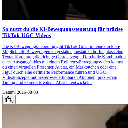
So nutzt du die KI-Bewegungssteuerung für präzise
TikTok-UGC-Videos
Die KI-Bewegungssteuerung gibt TikTok-Creatorn eine direktere
Möglichkeit, Bewegungen zu gestalten, anstatt zu hoffen, dass eine
Textaufforderung die richtige Geste erzeugt. Durch die Kombination
eines Ausgangsbildes mit einem Referenz-Bewegungsvideo kannst
du einen virtuellen Presenter, Avatar, ein Maskottchen oder eine
Figur durch eine definierte Performance führen und UGC-
Videokonzepte mit besser wiederholbaren Aktionen, präziserem
Timing und klarerer kreativer Absicht entwickeln.
Datum
:
2026-08-03
0