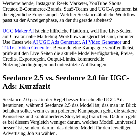
Werbetreibende, Instagram-Reels-Marketer, YouTube-Shorts-
Creator, E-Commerce-Brands, SaaS-Teams und UGC-Agenturen ist
die eigentliche Frage simpel: Welcher Seedance-ähnliche Workflow
passt zu der Anzeigenphase, an der du gerade arbeitest?
UGC Maker AI
ist eine hilfreiche Plattform, weil ihre Live-Seiten
auf Creator-nahe Marketing-Workflows ausgerichtet sind, darunter
Use Cases wie
AI UGC Ads Generator
,
AI Video Generator
und
TikTok Video Generator
. Bevor du eine Kampagne veröffentlichst,
prüfe auf den Live-Seiten die aktuelle Modellverfügbarkeit, Preise,
Credits, Exportregeln, Output-Limits, kommerzielle
Nutzungsbedingungen und unterstützte Auflösungen.
Seedance 2.5 vs. Seedance 2.0 für UGC-
Ads: Kurzfazit
Seedance 2.0 passt in der Regel besser für schnelle UGC-Ad-
Iterationen, während Seedance 2.5 das Modell ist, das man im Blick
behalten sollte, wenn es um poliertere Kampagnen geht, die stärkere
Konsistenz und kontrollierteres Storytelling brauchen. Dadurch geht
es bei diesem Vergleich weniger darum, welches Modell „universell
besser“ ist, sondern darum, das richtige Modell für den jeweiligen
Advertising-Job zu wählen.