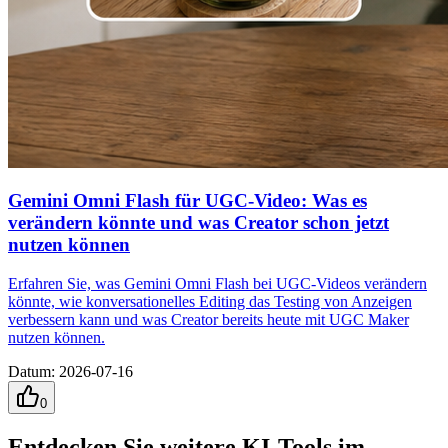
Gemini Omni Flash für UGC-Video: Was es
verändern könnte und was Creator schon jetzt
nutzen können
Erfahren Sie, was Gemini Omni Flash bei UGC-Videos verändern
könnte, wie konversationelles Editing das Testing von Anzeigen
verbessern kann und was Creator bereits heute mit UGC Maker
nutzen können.
Datum
:
2026-07-16
0
Entdecken Sie weitere KI-Tools im