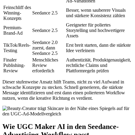
Ad-Variationen
Feinschliff des
Besser, wenn sauberere Visuals
Winning-
Seedance 2.5
und stärkere Konsistenz zählen
Konzepts
Geeigneter für poliertes
Premium-
Seedance 2.5
Storytelling und hochwertigere
Brand-Ad
Assets
Seedance 2.0
TikTok/Reels-
Erst breit starten, dann die stärkste
zuerst, dann
Testing
Idee verfeinern
Seedance 2.5
Finaler
Menschliches
Authentizität, Produktgenauigkeit,
Publishing-
Review
rechtliche Claims und
Review
erforderlich
Plattformregeln prüfen
Dieser stufenweise Ansatz hilft Teams, nicht zu viel Aufwand in
schwache Konzepte zu stecken. Schnell generieren, die stärkste
Message identifizieren und erst dann einen polierteren Workflow
nutzen, wenn die kreative Richtung es verdient.
Wie UGC Maker AI in den Seedance-
Advertising-Workflow passt