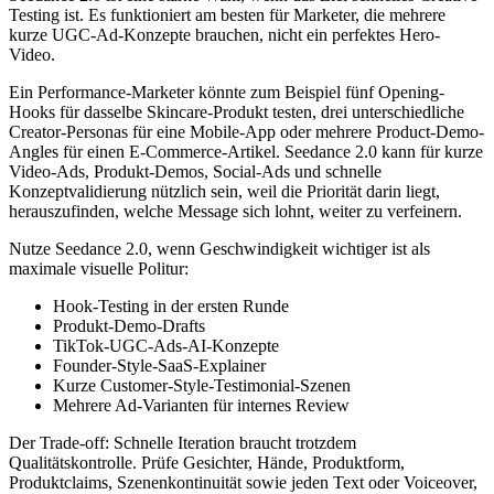
Testing ist. Es funktioniert am besten für Marketer, die mehrere
kurze UGC-Ad-Konzepte brauchen, nicht ein perfektes Hero-
Video.
Ein Performance-Marketer könnte zum Beispiel fünf Opening-
Hooks für dasselbe Skincare-Produkt testen, drei unterschiedliche
Creator-Personas für eine Mobile-App oder mehrere Product-Demo-
Angles für einen E-Commerce-Artikel. Seedance 2.0 kann für kurze
Video-Ads, Produkt-Demos, Social-Ads und schnelle
Konzeptvalidierung nützlich sein, weil die Priorität darin liegt,
herauszufinden, welche Message sich lohnt, weiter zu verfeinern.
Nutze Seedance 2.0, wenn Geschwindigkeit wichtiger ist als
maximale visuelle Politur:
Hook-Testing in der ersten Runde
Produkt-Demo-Drafts
TikTok-UGC-Ads-AI-Konzepte
Founder-Style-SaaS-Explainer
Kurze Customer-Style-Testimonial-Szenen
Mehrere Ad-Varianten für internes Review
Der Trade-off: Schnelle Iteration braucht trotzdem
Qualitätskontrolle. Prüfe Gesichter, Hände, Produktform,
Produktclaims, Szenenkontinuität sowie jeden Text oder Voiceover,