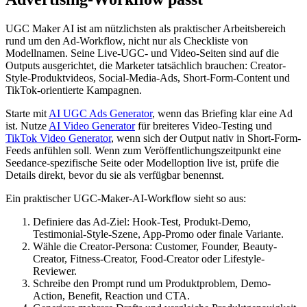
UGC Maker AI ist am nützlichsten als praktischer Arbeitsbereich
rund um den Ad-Workflow, nicht nur als Checkliste von
Modellnamen. Seine Live-UGC- und Video-Seiten sind auf die
Outputs ausgerichtet, die Marketer tatsächlich brauchen: Creator-
Style-Produktvideos, Social-Media-Ads, Short-Form-Content und
TikTok-orientierte Kampagnen.
Starte mit
AI UGC Ads Generator
, wenn das Briefing klar eine Ad
ist. Nutze
AI Video Generator
für breiteres Video-Testing und
TikTok Video Generator
, wenn sich der Output nativ in Short-Form-
Feeds anfühlen soll. Wenn zum Veröffentlichungszeitpunkt eine
Seedance-spezifische Seite oder Modelloption live ist, prüfe die
Details direkt, bevor du sie als verfügbar benennst.
Ein praktischer UGC-Maker-AI-Workflow sieht so aus:
Definiere das Ad-Ziel: Hook-Test, Produkt-Demo,
Testimonial-Style-Szene, App-Promo oder finale Variante.
Wähle die Creator-Persona: Customer, Founder, Beauty-
Creator, Fitness-Creator, Food-Creator oder Lifestyle-
Reviewer.
Schreibe den Prompt rund um Produktproblem, Demo-
Action, Benefit, Reaction und CTA.