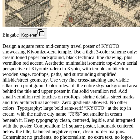
Eingabe
Kopieren
Design a square retro mid-century travel poster of KYOTO
showcasing Kiyomizu-dera temple. Use a tight 3-color scheme only:
cream-toned paper background, black technical line drawing, plus
vermilion red accent. Aesthetic: minimalist isometric top-down aerial
perspective of Kiyomizu-dera in Kyoto, with temple architecture,
wooden stage, rooftops, paths, and surrounding simplified
hillside/street geometry. Use very fine cross-hatching and visible
silkscreen print grain. Color rules: fill the entire sky/background area
behind the title and upper poster in flat solid vermilion red. Add
small vermilion red touches on rooftops, shrine details, street marks,
and tiny architectural accents. Zero gradients allowed. No other
colors. Typography: large bold sans-serif “KYOTO” at the top in
cream, with the native city name “京都” set smaller in cream
beneath it. Keep typography clean, centered, legible, and integrated
with the poster. Composition: 1:1 square poster, landmark centered
below the title, balanced negative space, clean border margins.
Constraints: no gradients, no photorealism, no extra text, no logos,