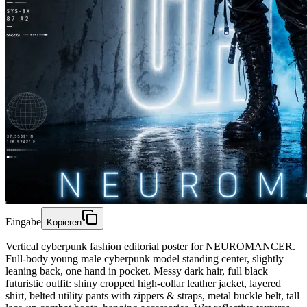
Eingabe
Kopieren
Vertical cyberpunk fashion editorial poster for NEUROMANCER.
Full-body young male cyberpunk model standing center, slightly
leaning back, one hand in pocket. Messy dark hair, full black
futuristic outfit: shiny cropped high-collar leather jacket, layered
shirt, belted utility pants with zippers & straps, metal buckle belt, tall