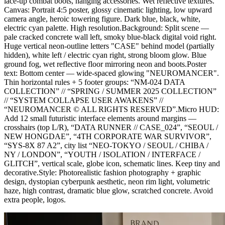
lace-up combat boots, hanging accessories. Wet reflective textures.
Canvas: Portrait 4:5 poster, glossy cinematic lighting, low upward
camera angle, heroic towering figure. Dark blue, black, white,
electric cyan palette. High resolution.Background: Split scene —
pale cracked concrete wall left, smoky blue-black digital void right.
Huge vertical neon-outline letters "CASE" behind model (partially
hidden), white left / electric cyan right, strong bloom glow. Blue
ground fog, wet reflective floor mirroring neon and boots.Poster
text: Bottom center — wide-spaced glowing "NEUROMANCER".
Thin horizontal rules + 5 footer groups: “NM-024 DATA
COLLECTION” // “SPRING / SUMMER 2025 COLLECTION”
// “SYSTEM COLLAPSE USER AWAKENS” //
“NEUROMANCER © ALL RIGHTS RESERVED”.Micro HUD:
Add 12 small futuristic interface elements around margins —
crosshairs (top L/R), “DATA RUNNER // CASE_024”, “SEOUL /
NEW HONGDAE”, “4TH CORPORATE WAR SURVIVOR”,
“SYS-8X 87 A2”, city list “NEO-TOKYO / SEOUL / CHIBA /
NY / LONDON”, “YOUTH / ISOLATION / INTERFACE /
GLITCH”, vertical scale, globe icon, schematic lines. Keep tiny and
decorative.Style: Photorealistic fashion photography + graphic
design, dystopian cyberpunk aesthetic, neon rim light, volumetric
haze, high contrast, dramatic blue glow, scratched concrete. Avoid
extra people, logos.