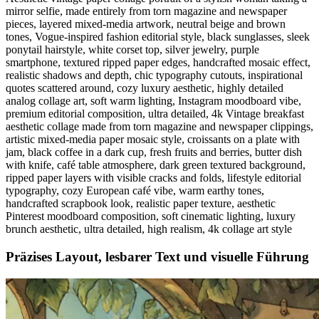
mirror selfie, made entirely from torn magazine and newspaper
pieces, layered mixed-media artwork, neutral beige and brown
tones, Vogue-inspired fashion editorial style, black sunglasses, sleek
ponytail hairstyle, white corset top, silver jewelry, purple
smartphone, textured ripped paper edges, handcrafted mosaic effect,
realistic shadows and depth, chic typography cutouts, inspirational
quotes scattered around, cozy luxury aesthetic, highly detailed
analog collage art, soft warm lighting, Instagram moodboard vibe,
premium editorial composition, ultra detailed, 4k Vintage breakfast
aesthetic collage made from torn magazine and newspaper clippings,
artistic mixed-media paper mosaic style, croissants on a plate with
jam, black coffee in a dark cup, fresh fruits and berries, butter dish
with knife, café table atmosphere, dark green textured background,
ripped paper layers with visible cracks and folds, lifestyle editorial
typography, cozy European café vibe, warm earthy tones,
handcrafted scrapbook look, realistic paper texture, aesthetic
Pinterest moodboard composition, soft cinematic lighting, luxury
brunch aesthetic, ultra detailed, high realism, 4k collage art style
Präzises Layout, lesbarer Text und visuelle Führung