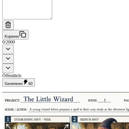
Kopieren
0
/
2000
Öffentlich
:
Generieren
60