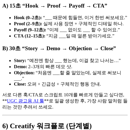
A) 15초 “Hook → Proof → Payoff → CTA”
Hook (0–2초):
“___ 때문에 힘들면, 이거 한번 써보세요.”
Proof (2–9초):
실제 사용 장면 + 구체적인 디테일 하나.
Payoff (9–12초):
“이제 ___ 없이도 ___ 할 수 있어요.”
CTA (12–15초):
“지금 ___일 때 얼른 받아가세요.”
B) 30초 “Story → Demo → Objection → Close”
Story:
“예전엔 항상 ___ 했는데, 이걸 찾고 나서는…”
Demo:
2–3개의 빠른 데모 샷.
Objection:
“처음엔 ___할 줄 알았는데, 실제로 써보니
___.”
Close:
오퍼 + 긴급성 + 구체적인 행동 안내.
서로 다른 훅/CTA로 스크립트 10개를 빠르게 만들고 싶다면,
**
UGC 광고용 AI 툴
**로 일괄 생성한 후, 가장 사람 말처럼 들
리는 것만 추려서 쓰세요.
6) Creatify 워크플로 (단계별)