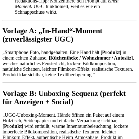
Redaktions-Tipp: Konzentriere den Prompt auf
einen
Moment.
UGC funktioniert, weil es wie ein
Schnappschuss wirkt.
Vorlage A: „In-Hand“-Moment
(zuverlässigster UGC)
„Smartphone-Foto, handgehalten. Eine Hand hält
[Produkt]
in
einem echten Zuhause,
[Küchentheke / Wohnzimmer / Autositz]
,
weiches natürliches Fensterlicht, lockere Bildkomposition,
natürliche Schatten, leichter Filmkorn-Effekt, realistische Texturen,
Produkt klar sichtbar, keine Textüberlagerung.“
Vorlage B: Unboxing-Sequenz (perfekt
für Anzeigen + Social)
„UGC-Unboxing-Moment. Hände öffnen ein Paket auf einem
Holztisch, Seidenpapier und einfache Verpackung sichtbar,
[Produkt]
wird enthüllt, warme Innenraumbeleuchtung, lockere
imperfecte Bildkomposition, realistische Texturen, leichter
Filmkorn-Effekt, authentische Heim-Atmosphäre, Produkt im