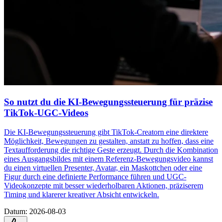
So nutzt du die KI-Bewegungssteuerung für präzise
TikTok-UGC-Videos
Die KI-Bewegungssteuerung gibt TikTok-Creatorn eine direktere
Möglichkeit, Bewegungen zu gestalten, anstatt zu hoffen, dass eine
Textaufforderung die richtige Geste erzeugt. Durch die Kombination
eines Ausgangsbildes mit einem Referenz-Bewegungsvideo kannst
du einen virtuellen Presenter, Avatar, ein Maskottchen oder eine
Figur durch eine definierte Performance führen und UGC-
Videokonzepte mit besser wiederholbaren Aktionen, präziserem
Timing und klarerer kreativer Absicht entwickeln.
Datum
:
2026-08-03