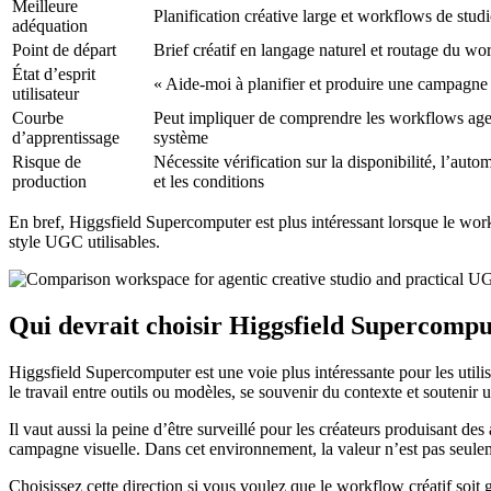
Meilleure
Planification créative large et workflows de stud
adéquation
Point de départ
Brief créatif en langage naturel et routage du w
État d’esprit
« Aide-moi à planifier et produire une campagne 
utilisateur
Courbe
Peut impliquer de comprendre les workflows age
d’apprentissage
système
Risque de
Nécessite vérification sur la disponibilité, l’auto
production
et les conditions
En bref, Higgsfield Supercomputer est plus intéressant lorsque le work
style UGC utilisables.
Qui devrait choisir Higgsfield Supercompu
Higgsfield Supercomputer est une voie plus intéressante pour les utilis
le travail entre outils ou modèles, se souvenir du contexte et soutenir u
Il vaut aussi la peine d’être surveillé pour les créateurs produisant d
campagne visuelle. Dans cet environnement, la valeur n’est pas seulemen
Choisissez cette direction si vous voulez que le workflow créatif soit g