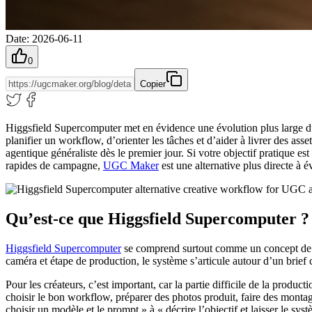
Date
:
2026-06-11
0
Copier
Higgsfield Supercomputer met en évidence une évolution plus large du 
planifier un workflow, d’orienter les tâches et d’aider à livrer des ass
agentique généraliste dès le premier jour. Si votre objectif pratique 
rapides de campagne,
UGC Maker
est une alternative plus directe à é
Qu’est-ce que Higgsfield Supercomputer ?
Higgsfield Supercomputer
se comprend surtout comme un concept de w
caméra et étape de production, le système s’articule autour d’un brief c
Pour les créateurs, c’est important, car la partie difficile de la produ
choisir le bon workflow, préparer des photos produit, faire des montag
choisir un modèle et le prompt » à « décrire l’objectif et laisser le sys