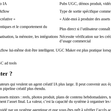
io IA
Pubs UGC, démos produit, vidéos
orkflow
Type de sortie spécifique comme
créative »
« Aide-moi à produire des assets 
ntiques et le comportement du
Plus direct si l’utilisateur connaî
matisation, la mémoire, les intégrations
Nécessite vérification sur les cré
d’usage commercial
flow lui-même doit être intelligent. UGC Maker est plus pratique lorsque
ter ?
ateurs qui veulent un agent créatif IA plus large. Il peut convenir aux é
n pipeline créatif plus étendu.
es assets mixtes : reels, photos produit, plans de contenu hebdomadaires
t l’asset final. La valeur, c’est la capacité du système à organiser les 
uidé par un système agentique et que vous êtes prêt à vérifier l’accès act