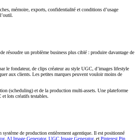
âches, mémoire, exports, confidentialité et conditions d’usage
’outil.
 de résoudre un problème business plus ciblé : produire davantage de
r le fondateur, de clips créateur au style UGC, d’images lifestyle
iquer aux clients. Les petites marques peuvent vouloir moins de
ation (scheduling) et de la production multi-assets. Une plateforme
t lots créatifs testables.
n système de production entièrement agentique. Il est positionné
or
,
AI Image Generator
,
UGC Image Generator
, et
Pinterest Pin