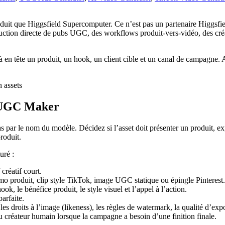
 que Higgsfield Supercomputer. Ce n’est pas un partenaire Higgsfield 
ction directe de pubs UGC, des workflows produit-vers-vidéo, des créati
à en tête un produit, un hook, un client cible et un canal de campagne. 
 UGC Maker
r le nom du modèle. Décidez si l’asset doit présenter un produit, exp
roduit.
uré :
créatif court.
o produit, clip style TikTok, image UGC statique ou épingle Pinterest.
k, le bénéfice produit, le style visuel et l’appel à l’action.
arfaite.
 les droits à l’image (likeness), les règles de watermark, la qualité d’exp
 créateur humain lorsque la campagne a besoin d’une finition finale.