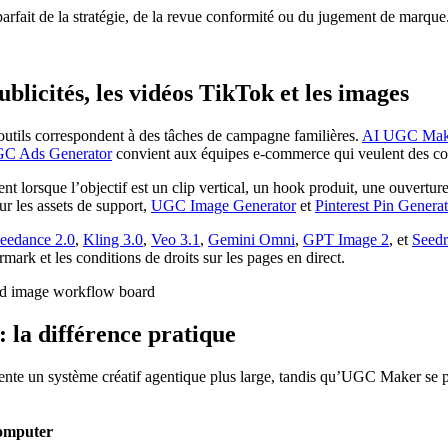
rfait de la stratégie, de la revue conformité ou du jugement de marque
licités, les vidéos TikTok et les images
outils correspondent à des tâches de campagne familières.
AI UGC Mak
C Ads Generator
convient aux équipes e-commerce qui veulent des conc
ent lorsque l’objectif est un clip vertical, un hook produit, une ouvert
ur les assets de support,
UGC Image Generator
et
Pinterest Pin Genera
eedance 2.0
,
Kling 3.0
,
Veo 3.1
,
Gemini Omni
,
GPT Image 2
, et
Seedr
rmark et les conditions de droits sur les pages en direct.
la différence pratique
sente un système créatif agentique plus large, tandis qu’UGC Maker se 
computer