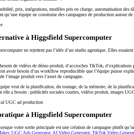
bilité, prix, intégrations, modèles pris en charge, automatisation des t
ant qu’une équipe ne construise des campagnes de production autour de l
ternative à Higgsfield Supercomputer
rcomputer ne rejettent pas l’idée d’un studio agentique. Elles essaient
besoin de vidéos de démo produit, d’accroches TikTok, d’explications pa
euvent avoir besoin d’un workflow reproductible que l’équipe puisse expl
r de l’image produit vers l’asset de campagne.
uipe veut de la planification, du routage, de la mémoire, de la planific
 elle a besoin : publicités sociales courtes, vidéos produit, images UGC e
pratique à Higgsfield Supercomputer
orsque votre sortie principale est une création de campagne plutôt qu’u
aker
,
UGC Ads Generator
,
AI Video Generator
,
TikTok Video Generat