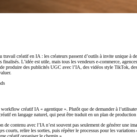
travail créatif en IA : les créateurs passent d’outils à invite unique 
ets finalisés. L’idée est utile, mais tous les vendeurs e-commerce, agenc
est de produire des publicités UGC avec l’IA, des vidéos style TikTok, d
valuer.
orkflow créatif IA « agentique ». Plutôt que de demander à l’utilisat
réatif en langage naturel, qui peut être traduit en un plan de production 
ction de contenu avec l’IA n’est souvent pas seulement de générer une ima
es courts, relire les sorties, puis répéter le processus pour les variat
tème créatif organiser le chemin ».