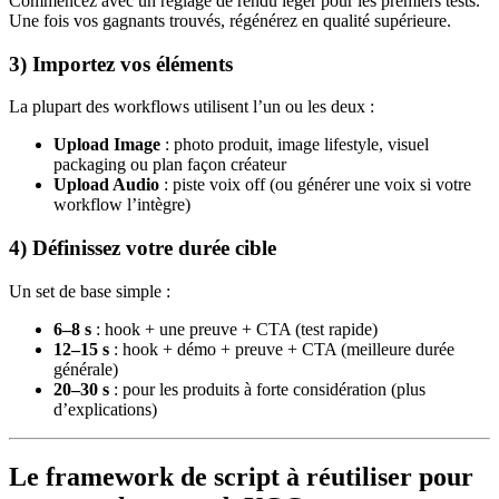
Commencez avec un réglage de rendu léger pour les premiers tests.
Une fois vos gagnants trouvés, régénérez en qualité supérieure.
3) Importez vos éléments
La plupart des workflows utilisent l’un ou les deux :
Upload Image
: photo produit, image lifestyle, visuel
packaging ou plan façon créateur
Upload Audio
: piste voix off (ou générer une voix si votre
workflow l’intègre)
4) Définissez votre durée cible
Un set de base simple :
6–8 s
: hook + une preuve + CTA (test rapide)
12–15 s
: hook + démo + preuve + CTA (meilleure durée
générale)
20–30 s
: pour les produits à forte considération (plus
d’explications)
Le framework de script à réutiliser pour