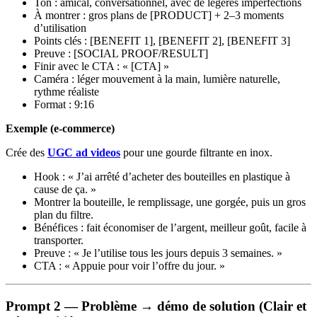
Ton : amical, conversationnel, avec de légères imperfections
À montrer : gros plans de [PRODUCT] + 2–3 moments
d’utilisation
Points clés : [BENEFIT 1], [BENEFIT 2], [BENEFIT 3]
Preuve : [SOCIAL PROOF/RESULT]
Finir avec le CTA : « [CTA] »
Caméra : léger mouvement à la main, lumière naturelle,
rythme réaliste
Format : 9:16
Exemple (e‑commerce)
Crée des
UGC ad videos
pour une gourde filtrante en inox.
Hook : « J’ai arrêté d’acheter des bouteilles en plastique à
cause de ça. »
Montrer la bouteille, le remplissage, une gorgée, puis un gros
plan du filtre.
Bénéfices : fait économiser de l’argent, meilleur goût, facile à
transporter.
Preuve : « Je l’utilise tous les jours depuis 3 semaines. »
CTA : « Appuie pour voir l’offre du jour. »
Prompt 2 — Problème → démo de solution (Clair et