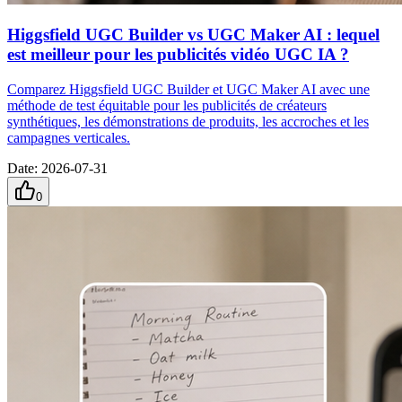
Higgsfield UGC Builder vs UGC Maker AI : lequel
est meilleur pour les publicités vidéo UGC IA ?
Comparez Higgsfield UGC Builder et UGC Maker AI avec une
méthode de test équitable pour les publicités de créateurs
synthétiques, les démonstrations de produits, les accroches et les
campagnes verticales.
Date
:
2026-07-31
0