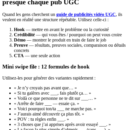
presque chaque pub UGC
Quand les gens cherchent un
guide de publicités vidéo UGC
, ils
veulent en réalité une structure répétable. Utilisez celle‑ci :
Hook
— mettre en avant le problème ou la curiosité
Crédibilité
— qui vous êtes / pourquoi on peut vous croire
Démo
— montrer le produit en train de faire le job
Preuve
— résultats, preuves sociales, comparaison ou détails
concrets
CTA
— une seule action
Mini swipe file : 12 formules de hook
Utilisez-les pour générer des variantes rapidement :
« Je n’y croyais pas avant que… »
« Si tu galères avec ___, fais plutôt ça… »
« Voilà ce que personne ne te dit sur ___… »
« Arrête de faire ___ — essaie ça. »
« Voici pourquoi ton/ta ___ ne marche pas. »
« J’aurais aimé découvrir ça plus tôt. »
« POV : tu règles enfin ___. »
« 3 choses que j’ai apprises après avoir essayé ___. »
« La façon la plus simple d’obtenir ___ (sans ___). »