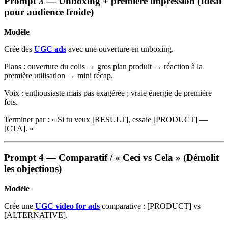
Prompt 3 — Unboxing + première impression (Idéal
pour audience froide)
Modèle
Crée des
UGC ads
avec une ouverture en unboxing.
Plans : ouverture du colis → gros plan produit → réaction à la
première utilisation → mini récap.
Voix : enthousiaste mais pas exagérée ; vraie énergie de première
fois.
Terminer par : « Si tu veux [RESULT], essaie [PRODUCT] —
[CTA]. »
Prompt 4 — Comparatif / « Ceci vs Cela » (Démolit
les objections)
Modèle
Crée une
UGC video for ads
comparative : [PRODUCT] vs
[ALTERNATIVE].