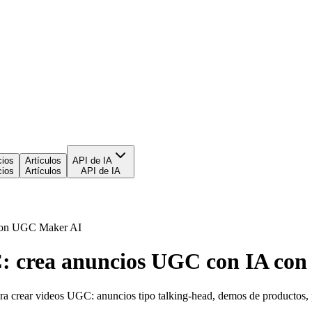
cios
Artículos
API de IA
cios
Artículos
API de IA
 con UGC Maker AI
C: crea anuncios UGC con IA c
ra crear videos UGC: anuncios tipo talking-head, demos de productos,