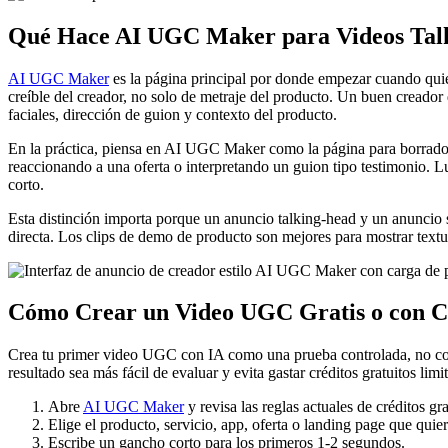
Qué Hace AI UGC Maker para Videos Talk
AI UGC Maker
es la página principal por donde empezar cuando quie
creíble del creador, no solo de metraje del producto. Un buen creador
faciales, dirección de guion y contexto del producto.
En la práctica, piensa en AI UGC Maker como la página para borrador
reaccionando a una oferta o interpretando un guion tipo testimonio. L
corto.
Esta distinción importa porque un anuncio talking-head y un anuncio s
directa. Los clips de demo de producto son mejores para mostrar textu
Cómo Crear un Video UGC Gratis o con Cr
Crea tu primer video UGC con IA como una prueba controlada, no c
resultado sea más fácil de evaluar y evita gastar créditos gratuitos limi
Abre
AI UGC Maker
y revisa las reglas actuales de créditos gr
Elige el producto, servicio, app, oferta o landing page que quie
Escribe un gancho corto para los primeros 1-2 segundos.