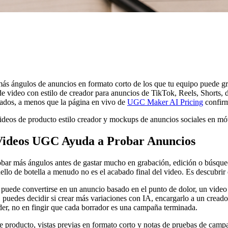
 más ángulos de anuncios en formato corto de los que tu equipo puede 
e video con estilo de creador para anuncios de TikTok, Reels, Shorts,
itados, a menos que la página en vivo de
UGC Maker AI Pricing
confirm
 Videos UGC Ayuda a Probar Anuncios
robar más ángulos antes de gastar mucho en grabación, edición o búsqu
 cuello de botella a menudo no es el acabado final del video. Es desc
uede convertirse en un anuncio basado en el punto de dolor, un video e
, puedes decidir si crear más variaciones con IA, encargarlo a un cre
der, no en fingir que cada borrador es una campaña terminada.