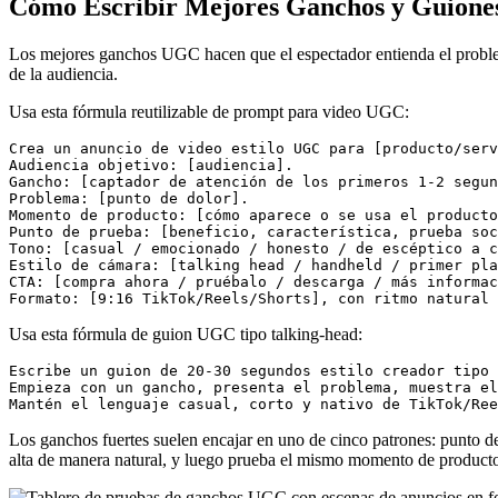
Cómo Escribir Mejores Ganchos y Guion
Los mejores ganchos UGC hacen que el espectador entienda el problema a
de la audiencia.
Usa esta fórmula reutilizable de prompt para video UGC:
Crea un anuncio de video estilo UGC para [producto/serv
Audiencia objetivo: [audiencia].

Gancho: [captador de atención de los primeros 1-2 segun
Problema: [punto de dolor].

Momento de producto: [cómo aparece o se usa el producto
Punto de prueba: [beneficio, característica, prueba soc
Tono: [casual / emocionado / honesto / de escéptico a c
Estilo de cámara: [talking head / handheld / primer pla
CTA: [compra ahora / pruébalo / descarga / más informac
Usa esta fórmula de guion UGC tipo talking-head:
Escribe un guion de 20-30 segundos estilo creador tipo 
Empieza con un gancho, presenta el problema, muestra el
Los ganchos fuertes suelen encajar en uno de cinco patrones: punto de
alta de manera natural, y luego prueba el mismo momento de producto