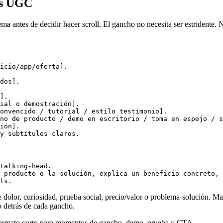
es UGC
ntes de decidir hacer scroll. El gancho no necesita ser estridente. Nec
icio/app/oferta].

dos].

].

ial o demostración].

onvencido / tutorial / estilo testimonio].

no de producto / demo en escritorio / toma en espejo / s
ión].

talking-head.

 producto o la solución, explica un beneficio concreto, 
 dolor, curiosidad, prueba social, precio/valor o problema-solución. M
 detrás de cada gancho.