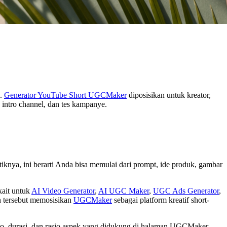
m.
Generator YouTube Short UGCMaker
diposisikan untuk kreator,
 intro channel, dan tes kampanye.
knya, ini berarti Anda bisa memulai dari prompt, ide produk, gambar
kait untuk
AI Video Generator
,
AI UGC Maker
,
UGC Ads Generator
,
n tersebut memosisikan
UGCMaker
sebagai platform kreatif short-
audio, durasi, dan rasio aspek yang didukung di halaman UGCMaker