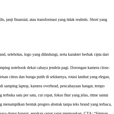
janji finansial, atau transformasi yang tidak realistis. Short yang
 selebritas, logo yang dilindungi, serta karakter berhak cipta dari
amping notebook dekat cahaya jendela pagi. Dorongan kamera close-
an citrus dan bunga putih di sekitarnya, rotasi lambat yang elegan,
 di samping laptop, kamera overhead, pencahayaan hangat, tempo
buka satu per satu, cut cepat, fokus fitur yang jelas, ritme santai
ng menampilkan bentuk progres abstrak tanpa teks brand yang terbaca,
cahaya dapur hangat, gerakan cepat yang memuaskan, CTA: “Simpan