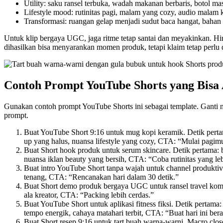
Utility: saku ransel terbuka, wadah makanan berbaris, botol ma
Lifestyle mood: rutinitas pagi, malam yang cozy, audio malam 
Transformasi: ruangan gelap menjadi sudut baca hangat, bahan 
Untuk klip bergaya UGC, jaga ritme tetap santai dan meyakinkan. Hinda
dihasilkan bisa menyarankan momen produk, tetapi klaim tetap perlu 
Contoh Prompt YouTube Shorts yang Bisa 
Gunakan contoh prompt YouTube Shorts ini sebagai template. Ganti nam
prompt.
Buat YouTube Short 9:16 untuk mug kopi keramik. Detik pertam
up yang halus, nuansa lifestyle yang cozy, CTA: “Mulai pagimu
Buat Short hook produk untuk serum skincare. Detik pertama: b
nuansa iklan beauty yang bersih, CTA: “Coba rutinitas yang le
Buat intro YouTube Short tanpa wajah untuk channel produktiv
tenang, CTA: “Rencanakan hari dalam 30 detik.”
Buat Short demo produk bergaya UGC untuk ransel travel kompak.
ala kreator, CTA: “Packing lebih cerdas.”
Buat YouTube Short untuk aplikasi fitness fiksi. Detik pertam
tempo energik, cahaya matahari terbit, CTA: “Buat hari ini berar
Buat Short resep 9:16 untuk tart buah warna-warni. Macro cl