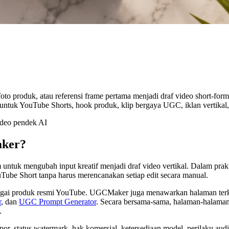
o produk, atau referensi frame pertama menjadi draf video short-for
 untuk YouTube Shorts, hook produk, klip bergaya UGC, iklan vertikal,
aker?
ntuk mengubah input kreatif menjadi draf video vertikal. Dalam prakti
Tube Short tanpa harus merencanakan setiap edit secara manual.
 sebagai produk resmi YouTube. UGCMaker juga menawarkan halaman ter
r
, dan
UGC Prompt Generator
. Secara bersama-sama, halaman-halama
.
kspor, status watermark, hak komersial, ketersediaan model, perilaku 