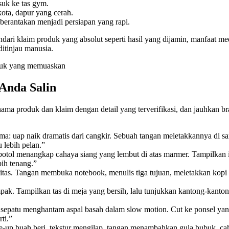
suk ke tas gym.
kota, dapur yang cerah.
berantakan menjadi persiapan yang rapi.
ri klaim produk yang absolut seperti hasil yang dijamin, manfaat medis, 
ditinjau manusia.
Anda Salin
a produk dan klaim dengan detail yang terverifikasi, dan jauhkan brand,
a: uap naik dramatis dari cangkir. Sebuah tangan meletakkannya di s
 lebih pelan.”
otol menangkap cahaya siang yang lembut di atas marmer. Tampilkan iris
bih tenang.”
itas. Tangan membuka notebook, menulis tiga tujuan, meletakkan kopi
 Tampilkan tas di meja yang bersih, lalu tunjukkan kantong-kantong ter
a: sepatu menghantam aspal basah dalam slow motion. Cut ke ponsel ya
ti.”
ose-up buah beri, tekstur mengilap, tangan menambahkan gula bubuk, 