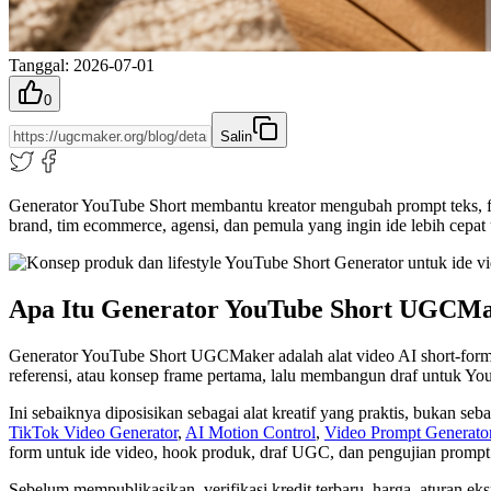
Tanggal
:
2026-07-01
0
Salin
Generator YouTube Short membantu kreator mengubah prompt teks, fot
brand, tim ecommerce, agensi, dan pemula yang ingin ide lebih cepat
Apa Itu Generator YouTube Short UGCM
Generator YouTube Short UGCMaker adalah alat video AI short-form u
referensi, atau konsep frame pertama, lalu membangun draf untuk You
Ini sebaiknya diposisikan sebagai alat kreatif yang praktis, bukan
TikTok Video Generator
,
AI Motion Control
,
Video Prompt Generato
form untuk ide video, hook produk, draf UGC, dan pengujian prompt
Sebelum mempublikasikan, verifikasi kredit terbaru, harga, aturan e