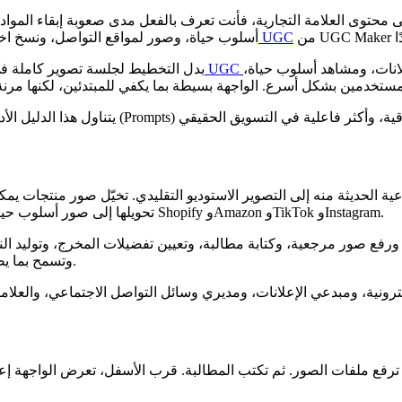
ى محتوى العلامة التجارية، فأنت تعرف بالفعل مدى صعوبة إبقاء المواد 
مولّد صور UGC
أسلوب حياة، وصور لمواقع التواصل، ونسخ اختب
انات، ومشاهد أسلوب حياة،
بدل التخطيط لجلسة تصوير كاملة في 
تحويلها إلى صور أسلوب حياة، أو لافتات ذات طابع تحريري، أو صور حملات تبدو أكثر طبيعية على Shopify وAmazon وTikTok وInstagram.
صور مرجعية، وكتابة مطالبة، وتعيين تفضيلات المخرج، وتوليد النتائج من مكا
وتسمح بما يصل إلى 10 صور، وتوفر مربع مطالبة بمساحة كافية لتعليمات تفصيلية.