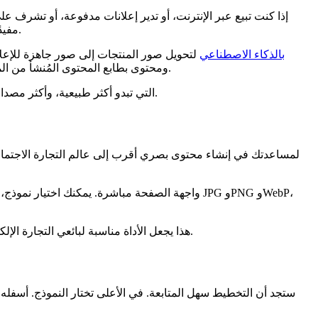
إذا كنت تبيع عبر الإنترنت، أو تدير إعلانات مدفوعة، أو تشرف عل
من UGC Maker مفيدًا.
مولّد صور UGC بالذكاء الاصطناعي
لتحويل صور المنتجات إلى صور جاهزة للإعل
ومحتوى بطابع المحتوى المُنشأ من المستخدمين بشكل أسرع. الواجهة بسيطة بما يكفي للمبتدئين، لكنها مرنة بما يكفي للمسوّقين الذين يرغبون في اختبار اتجاهات إبداعية متعددة.
يتناول هذا الدليل الأداة بشكل عملي، بدءًا من اختيار النموذج المناسب إلى كتابة المطالبات (Prompts) التي تبدو أكثر طبيعية، وأكثر مصداقية، وأكثر فاعلية في التسويق الحقيقي.
واجهة الصفحة مباشرة. يمكنك اختيار نموذج، ورفع 
هذا يجعل الأداة مناسبة لبائعي التجارة الإلكترونية، ومبدعي الإعلانات، ومديري وسائل التواصل الاجتماعي، والعلامات الصغيرة التي تريد مزيدًا من التنوع البصري دون زيادة عبء الإنتاج.