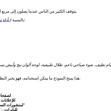
يتوقف الكثير من الناس عندما يصلون إلى مربع المطالبة. الخبر الجيد أنك لا تحتاج إلى كتابة شعر. أنت تحتاج إلى وضوح.
، تتضمن المطالبة القوية عادة خمسة عناصر:
بالنسبة لـ
أداة ت
هذا يمنح النموذج ما يمكن استخدامه. فهو يخبر النظام ماذا يعرض، وأين يضعه، وكيف يجب أن يبدو، وأي لغة بصرية تريدها.
لصفحات
للإعلانات
: ركّز على الطبيعة والعفوية وطاقة "المستخدم الحقيقي"
لمنشورات الس
للبانرات
: ر