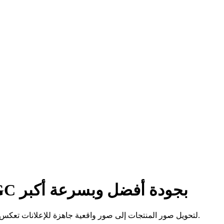
دليل مستخدم مولّد صور UGC: كيف تنشئ صور منتجات بأسلوب UGC بجودة أفضل وبسرعة أكبر
تعلّم كيفية استخدام مُولِّد الصور UGC من UGC Maker لتحويل صور المنتجات إلى صور واقعية جاهزة للإعلانات تعكس أسلوب الحياة، من خلال أوامر إدخال (برومبتات) أكثر ذكاءً واختيارات أفضل للنماذج.