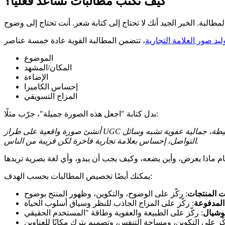
كيف تكتب مطالبات تساعد فعليًا؟
وليد صور العلامة التجارية
الموضوع
المكان/المشهد
الإضاءة
إحساس الكاميرا
المزاج التسويقي
بدل كتابة "اجعل هذه الصورة جميلة"، جرّب مثلًا:
أنشئ صورة واقعية على طراز UGC لعناية بالبشرة، تُظهر زجاجة السيروم المرفوعة على رف حمام نظيف، ضوء صباحي ناعم، ظلال طبيعية، لوحة ألوان بيج وأبيض بسيطة، جمالية عفوية تشبه وسائل
التواصل، إحساس بعلامة تجارية فاخرة لكن قريبة من الناس.
يمكنك أيضًا تخصيص المطالبات بحسب الهدف:
 المنتجات
: ركّز على الوضوح، والتكوين، وظهور المنتج بوضوح
 المدفوعة
: ركّز على المزاج الجاذب للنظر وسياق أسلوب الحياة
وشيال
كّز على التكوين، ومساحة التنفس، وتصميم يترك مكانًا للعناوين