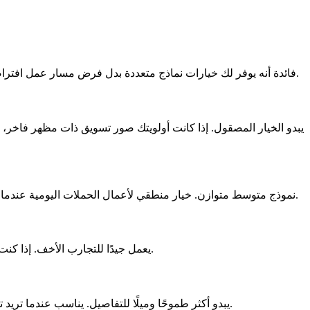
فائدة أنه يوفر لك خيارات نماذج متعددة بدل فرض مسار عمل افتراضي واحد. إذا لم تكن متأكدًا من أين تبدأ، فإليك طريقة عملية بسيطة للتفكير في كل نموذج.
Seedream 4.5 نموذج متوسط متوازن. خيار منطقي لأعمال الحملات اليومية عندما تريد جودة قوية دون الحاجة دائمًا لأعلى مظهر فاخر. بالنسبة لكثير من المستخدمين، قد يصبح هذا هو الوضع الافتراضي العملي.
Seedream 4.0 يعمل جيدًا للتجارب الأخف. إذا كنت تريد اختبار أفكار مشاهد، أو اتجاهات للمطالبات، أو تصورات للتخطيطات قبل صقل النتيجة النهائية، فهو نموذج جيد للمسودات.
Nano Banana Pro يبدو أكثر طموحًا وميلًا للتفاصيل. يناسب عندما تريد تأثيرًا بصريًا أقوى، أو توجهًا إبداعيًا أكثر درامية، أو نتيجة تبدو أقرب لحملة إعلانية متكاملة بدل أن تكون مجرد صورة وظيفية.