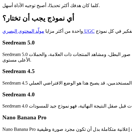
كلما كان هدفك أكثر تحديدًا، أصبح توجيه الأداة أسهل.
أي نموذج يجب أن تختار؟
مولّد المحتوى البصري UGC
واحدة من أكثر مزايا
Seedream 5.0
Seedream 5.0 يبدو الخيار المصقول. إذا كانت أولويتك صور تسويق ذات مظهر فاخر، أو خامات واقعية، أو عرض تجاري أنظف، فهذا مكان قوي للبدء. يناسب صور البطل، ومشاهد المنتجات ذات العلامة، والحملات
الأعلى مستوى.
Seedream 4.5
Seedream 4.0
Nano Banana Pro