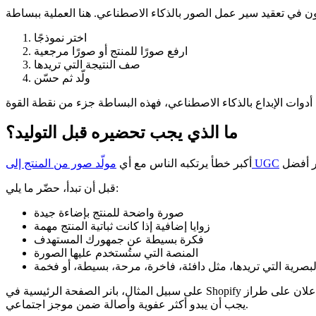
اختر نموذجًا
ارفع صورًا للمنتج أو صورًا مرجعية
صف النتيجة التي تريدها
ولّد ثم حسّن
ما الذي يجب تحضيره قبل التوليد؟
مولّد صور من المنتج إلى UGC
أكبر خطأ يرتكبه الناس مع أي
قبل أن تبدأ، حضّر ما يلي:
صورة واضحة للمنتج بإضاءة جيدة
زوايا إضافية إذا كانت ثباتية المنتج مهمة
فكرة بسيطة عن جمهورك المستهدف
المنصة التي ستُستخدم عليها الصورة
البصرية التي تريدها، مثل دافئة، فاخرة، مرحة، بسيطة، أو فخمة
على سبيل المثال، بانر الصفحة الرئيسية في Shopify وإبداع إعلان على طراز TikTok قد يستخدمان المنتج نفسه، لكن لا ينبغي أن يبدوا بالشكل نفسه. أحدهما قد يحتاج إلى صورة بطل (Hero) مصقولة، بينما الآخر
يجب أن يبدو أكثر عفوية وأصالة ضمن موجز اجتماعي.