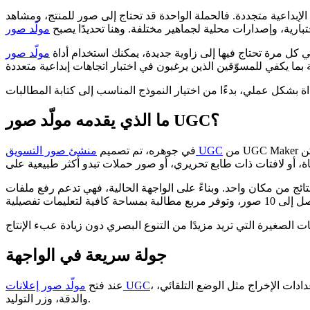
الإبداعية متجددة. فالحملة الواحدة قد تحتاج إلى صور للمنتج، ومشاهد
ارية، وإصدارات محلية لجماهير مختلفة. وهنا تحديدًا يصبح
كل مرة تحتاج فيها إلى زاوية جديدة، يمكنك استخدام أداة
ما الذي يقدمه مولّد صور UGC؟
من UGC Maker لمساعدتك في إنشاء محتوى بصري أقرب إلى عالم التجارة الاجتماعية الحديثة منه إلى التصوير الاستوديو التقليدي. تخيّل صور منتجات يمكن
منشئ صور التسويق UGC
في جوهره، تم تصميم
ن واحد. وبناءً على الواجهة الحالية، فهي تدعم رفع ملفات JPG وPNG وWebP،
جولة سريعة في الواجهة
، ستجد أن التخطيط سهل المتابعة. في الأعلى تختار النموذج. أسفله ترفع ملفات الصور. ثم تكتب المطالبة. قرب الأسفل، تعرض الواجهة إعدادات الإخراج مثل الوضع التلقائي،
مولّد صور إعلانات UGC
عند فتح
والدقة، وزر التوليد.