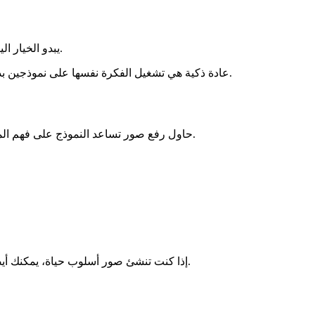
Nano Banana AI يبدو الخيار اليومي العام ضمن العائلة نفسها. مفيد لتوليد الصور الروتيني عندما تريد سير عمل أبسط مع مخرجات جذابة في الوقت نفسه.
عادة ذكية هي تشغيل الفكرة نفسها على نموذجين بدل الثقة في النتيجة الأولى فقط. غالبًا لا يتعلق أفضل مخرج بـ"أفضل" نموذج إجمالًا، بل بالنموذج الذي يطابق مشهدك ومنتجك ونبرتك الخاصة.
، حاول رفع صور تساعد النموذج على فهم المنتج بوضوح قبل أن يحاول تزيين المشهد.
إذا كنت تنشئ صور أسلوب حياة، يمكنك أيضًا رفع مراجع داعمة تلمّح إلى البيئة التي تريدها، مثل حمام للعناية بالبشرة، أو مكتب لإكسسوارات التقنية، أو مطبخ عصري لمنتجات المنزل.