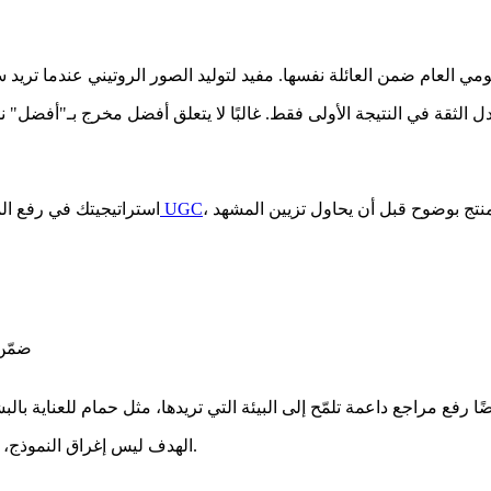
صانع صور أسلوب الحياة UGC
استراتيجيتك في رفع الم
ضمّن 
ا
الهدف ليس إغراق النموذج، بل منحه قدرًا كافيًا من المعلومات البصرية لفهم ما يجب أن يبقى ثابتًا.